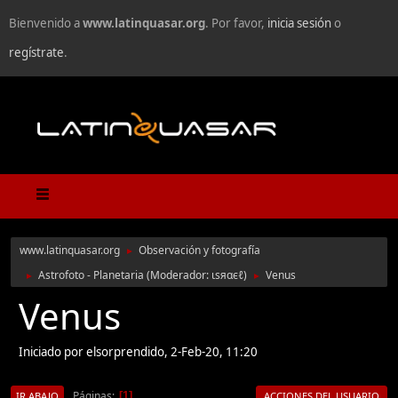
Bienvenido a
www.latinquasar.org
. Por favor,
inicia sesión
o
regístrate
.
www.latinquasar.org
Observación y fotografía
►
Astrofoto - Planetaria
(Moderador:
ιѕяαєℓ
)
Venus
►
►
Venus
Iniciado por elsorprendido, 2-Feb-20, 11:20
Páginas
1
IR ABAJO
ACCIONES DEL USUARIO