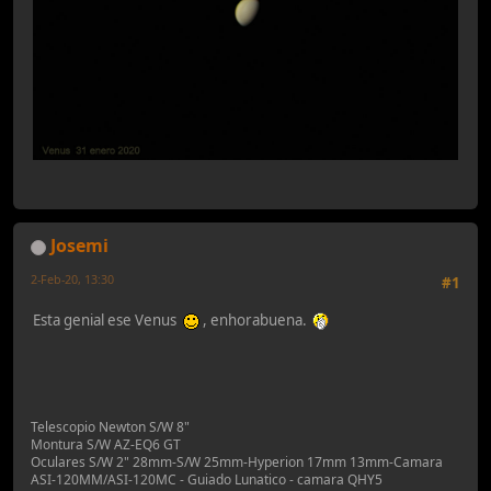
Josemi
2-Feb-20, 13:30
#1
Esta genial ese Venus
, enhorabuena.
Telescopio Newton S/W 8"
Montura S/W AZ-EQ6 GT
Oculares S/W 2" 28mm-S/W 25mm-Hyperion 17mm 13mm-Camara
ASI-120MM/ASI-120MC - Guiado Lunatico - camara QHY5