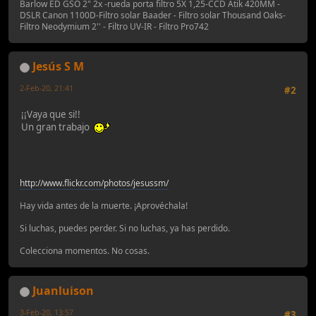
Barlow ED GSO 2" 2x -rueda porta filtro 5X 1,25-CCD Atik 420MM -
DSLR Canon 1100D-Filtro solar Baader - Filtro solar Thousand Oaks-
Filtro Neodymium 2'' - Filtro UV-IR - Filtro Pro742
Jesús S M
2-Feb-20, 21:41
#2
¡¡Vaya que si!!
Un gran trabajo
http://www.flickr.com/photos/jesussm/
Hay vida antes de la muerte. ¡Aprovéchala!
Si luchas, puedes perder. Si no luchas, ya has perdido.
Colecciona momentos. No cosas.
Juanluison
3-Feb-20, 13:57
#3