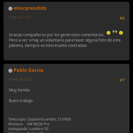
elsorprendido
7-Feb-20, 21:07
#6
Gracias compañeros por los generosos comentarios.
Pero a ver si hay un voluntario para hacer alguna foto de este
planeta, siempre es interesante contrastar.
Pablo García
21-Feb-20, 22:55
#7
Muy bonita.
Buen trabajo
Telescopio: ExplorerScientific 210/800
Montura: SW NEQ6 Pro
Autoguiado: Lunático 5II