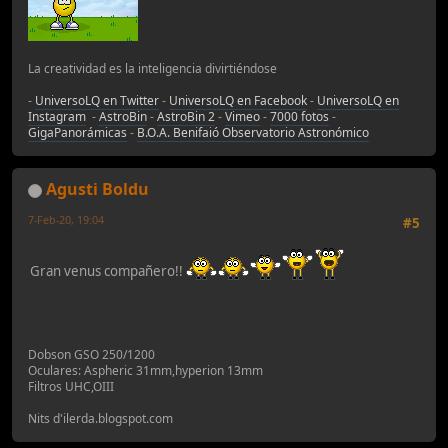
La creatividad es la inteligencia divirtiéndose
-
UniversoLQ en Twitter
-
UniversoLQ en Facebook
-
UniversoLQ en
Instagram
-
AstroBin
-
AstroBin 2
-
Vimeo
-
7000 fotos
-
GigaPanorámicas
-
B.O.A. Benifaió Observatorio Astronómico
Agusti Boldu
7-Feb-20, 19:04
#5
Gran venus compañero!!
Dobson GSO 250/1200
Oculares: Aspheric 31mm,hyperion 13mm
Filtros UHC,OIII
Nits d'ilerda.blogspot.com