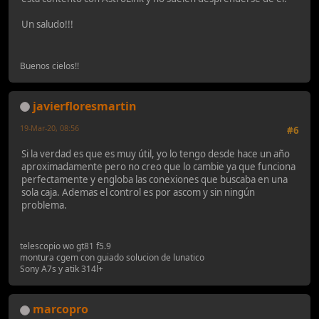
Un saludo!!!
Buenos cielos!!
javierfloresmartin
19-Mar-20, 08:56
#6
Si la verdad es que es muy útil, yo lo tengo desde hace un año
aproximadamente pero no creo que lo cambie ya que funciona
perfectamente y engloba las conexiones que buscaba en una
sola caja. Ademas el control es por ascom y sin ningún
problema.
telescopio wo gt81 f5.9
montura cgem con guiado solucion de lunatico
Sony A7s y atik 314l+
marcopro