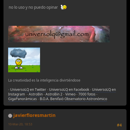
no lo uso y no puedo opinar
La creatividad es la inteligencia divirtiéndose
-
UniversoLQ en Twitter
-
UniversoLQ en Facebook
-
UniversoLQ en
Instagram
-
AstroBin
-
AstroBin 2
-
Vimeo
-
7000 fotos
-
GigaPanorámicas
-
B.O.A. Benifaió Observatorio Astronómico
javierfloresmartin
10-Mar-20, 18:53
#4