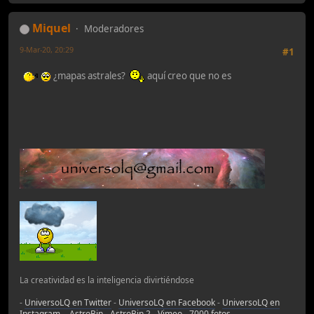
Miquel
Moderadores
9-Mar-20, 20:29
#1
¿mapas astrales?
aquí creo que no es
La creatividad es la inteligencia divirtiéndose
-
UniversoLQ en Twitter
-
UniversoLQ en Facebook
-
UniversoLQ en
Instagram
-
AstroBin
-
AstroBin 2
-
Vimeo
-
7000 fotos
-