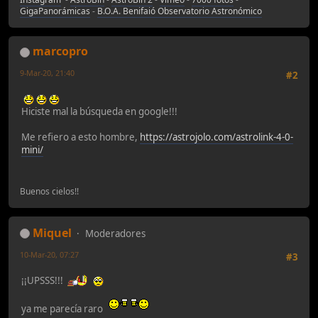
GigaPanorámicas
-
B.O.A. Benifaió Observatorio Astronómico
marcopro
9-Mar-20, 21:40
#2
Hiciste mal la búsqueda en google!!!
Me refiero a esto hombre,
https://astrojolo.com/astrolink-4-0-
mini/
Buenos cielos!!
Miquel
Moderadores
10-Mar-20, 07:27
#3
¡¡UPSSS!!!
ya me parecía raro