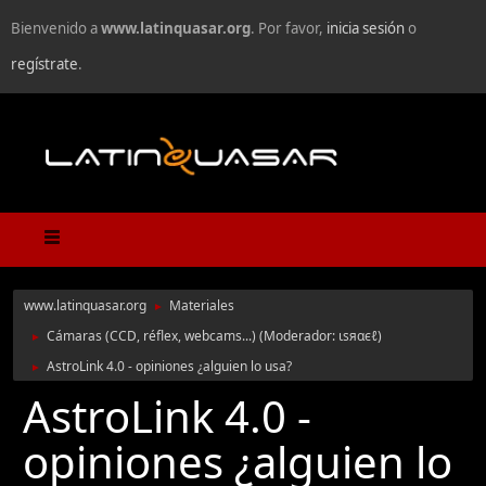
Bienvenido a
www.latinquasar.org
. Por favor,
inicia sesión
o
regístrate
.
www.latinquasar.org
Materiales
►
Cámaras (CCD, réflex, webcams...)
(Moderador:
ιѕяαєℓ
)
►
AstroLink 4.0 - opiniones ¿alguien lo usa?
►
AstroLink 4.0 -
opiniones ¿alguien lo