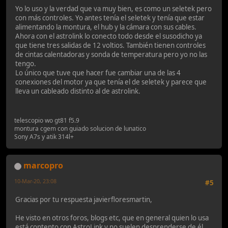
Yo lo uso y la verdad que va muy bien, es como un seletek pero
con más controles. Yo antes tenía el seletek y tenía que estar
alimentando la montura, el hub y la cámara con sus cables.
Ahora con el astrolink lo conecto todo desde el susodicho ya
que tiene tres salidas de 12 voltios. También tienen controles
de cintas calentadoras y sonda de temperatura pero yo no las
tengo.
Lo único que tuve que hacer fue cambiar una de las 4
conexiones del motor ya que tenía el de seletek y parece que
lleva un cableado distinto al de astrolink.
telescopio wo gt81 f5.9
montura cgem con guiado solucion de lunatico
Sony A7s y atik 314l+
marcopro
10-Mar-20, 23:08
#5
Gracias por tu respuesta javierfloresmartin,
He visto en otros foros, blogs etc, que en general quien lo usa
está contento con AstroLink y no suelen desprenderse de él.