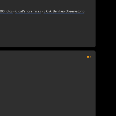
000 fotos
-
GigaPanorámicas
-
B.O.A. Benifaió Observatorio
#3