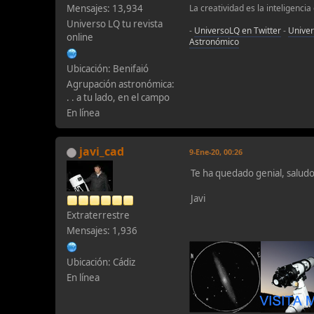
Mensajes: 13,934
La creatividad es la inteligencia
Universo LQ tu revista
-
UniversoLQ en Twitter
-
Unive
online
Astronómico
Ubicación: Benifaió
Agrupación astronómica:
. . a tu lado, en el campo
En línea
javi_cad
9-Ene-20, 00:26
Te ha quedado genial, salud
Javi
Extraterrestre
Mensajes: 1,936
Ubicación: Cádiz
En línea