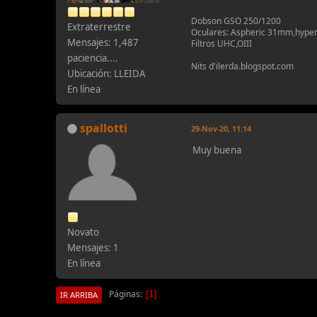
Dobson GSO 250/1200
Extraterrestre
Oculares: Aspheric 31mm,hyp
Mensajes: 1,487
Filtros UHC,OIII
paciencia....
Nits d'ilerda.blogspot.com
Ubicación: LLEIDA
En línea
spallotti
29-Nov-20, 11:14
Muy buena
Novato
Mensajes: 1
En línea
Páginas
1
IR ARRIBA