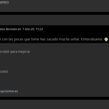
IVERSO
Cielos Boreales en 1-Ene-20, 15:22
o con las pocas que tiene has sacado mucha señal. Enhorabuena.
rsistir para mejorar.
10/800
ezaycosmos.es