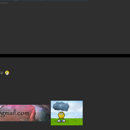
-------
sta