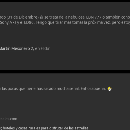
sado (31 de Diciembre) 😅 se trata de la nebulosa LBN 777 o también co
 Sony A7s y el ED80. Tengo que tirar más tomas la próxima vez, pero est
Martín Mesonero 2
, en Flickr
n las pocas que tiene has sacado mucha señal. Enhorabuena.
oreales.com
, hoteles y casas rurales para disfrutar de las estrellas