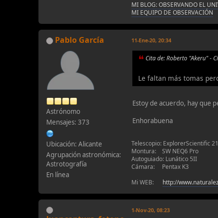
MI BLOG: OBSERVANDO EL UN
MI EQUIPO DE OBSERVACIÓN
Pablo García
11-Ene-20, 20:34
Cita de: Roberto "Akeru" - 
Le faltan más tomas per
Estoy de acuerdo, hay que pe
Astrónomo
Enhorabuena
Mensajes: 373
Telescopio: ExplorerScientific 2
Ubicación: Alicante
Montura: SW NEQ6 Pro
Agrupación astronómica:
Autoguiado: Lunático 5II
Astrotografía
Cámara: Pentax K3
En línea
Mi WEB:
http://www.natural
1-Nov-20, 08:23