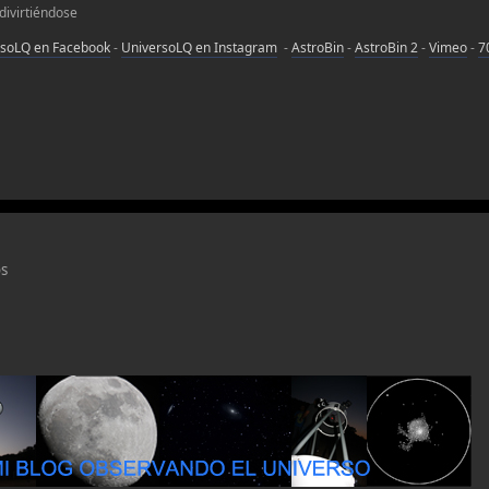
 divirtiéndose
rsoLQ en Facebook
-
UniversoLQ en Instagram
-
AstroBin
-
AstroBin 2
-
Vimeo
-
7
os