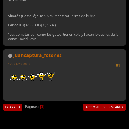
Vinaròs (Castelló) 5 m.s.n.m Maestrat Terres de l'Ebre
Period = √(a^3); a = q / ( 1 - e )
"Los cometas son como los gatos, tienen cola y hacen lo que les da la
gana" David Levy
Juancaptura_fotones
12-Oct-20, 08:38
#1
Páginas
1
IR ARRIBA
ACCIONES DEL USUARIO