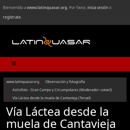
Bienvenido a
www.latinquasar.org
. Por favor,
inicia sesión
o
regístrate
.
www.latinquasar.org
Observación y fotografía
►
Astrofoto - Gran Campo y Circumpolares
(Moderador:
ιѕяαєℓ
)
►
Vía Láctea desde la muela de Cantavieja (Teruel)
►
Vía Láctea desde la
muela de Cantavieja