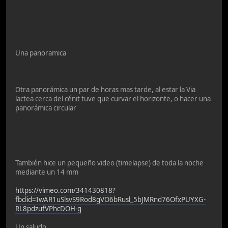
Una panoramica
Otra panorámica un par de horas mas tarde, al estar la Via
lactea cerca del cénit tuve que curvar el horizonte, o hacer una
panorámica circular
También hice un pequeño video (timelapse) de toda la noche
mediante un 14 mm
https://vimeo.com/341430818?
fbclid=IwAR1uSlsvS9Rod8gVO6bRusl_5bJMRnd76OfxPUYXG-
RL8pdzufVPhcDOH-g
Un saludo