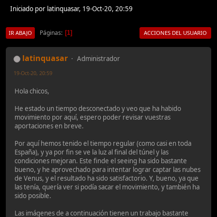
Iniciado por latinquasar, 19-Oct-20, 20:59
Páginas
1
IR ABAJO
ACCIONES DEL USUARIO
latinquasar
Administrador
19-Oct-20, 20:59
Hola chicos,
He estado un tiempo desconectado y veo que ha habido
movimiento por aquí, espero poder revisar vuestras
aportaciones en breve.
Por aquí hemos tenido el tiempo regular (como casi en toda
España), y ya por fin se ve la luz al final del túnel y las
condiciones mejoran. Este finde el seeing ha sido bastante
bueno, y he aprovechado para intentar lograr captar las nubes
de Venus, y el resultado ha sido satisfactorio. Y, bueno, ya que
las tenía, quería ver si podía sacar el movimiento, y también ha
sido posible.
Las imágenes de a continuación tienen un trabajo bastante