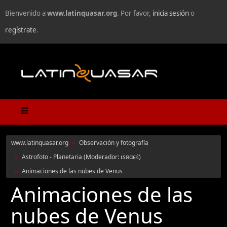
Bienvenido a
www.latinquasar.org
. Por favor,
inicia sesión
o
regístrate
.
www.latinquasar.org
Observación y fotografía
►
Astrofoto - Planetaria
(Moderador:
ιѕяαєℓ
)
►
Animaciones de las nubes de Venus
►
Animaciones de las
nubes de Venus