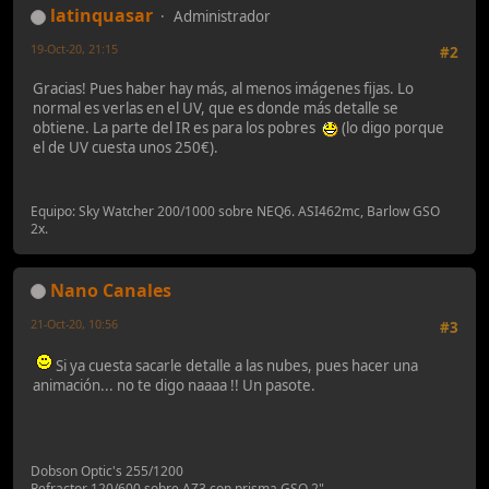
latinquasar
Administrador
19-Oct-20, 21:15
#2
Gracias! Pues haber hay más, al menos imágenes fijas. Lo
normal es verlas en el UV, que es donde más detalle se
obtiene. La parte del IR es para los pobres
(lo digo porque
el de UV cuesta unos 250€).
Equipo: Sky Watcher 200/1000 sobre NEQ6. ASI462mc, Barlow GSO
2x.
Nano Canales
21-Oct-20, 10:56
#3
Si ya cuesta sacarle detalle a las nubes, pues hacer una
animación... no te digo naaaa !! Un pasote.
Dobson Optic's 255/1200
Refractor 120/600 sobre AZ3 con prisma GSO 2"