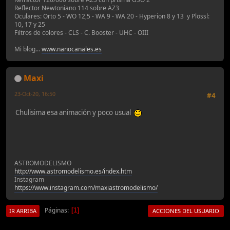
Reflector Newtoniano 114 sobre AZ3
Oculares: Orto 5 - WO 12,5 - WA 9 - WA 20 - Hyperion 8 y 13 y Plössl:
10, 17 y 25
Filtros de colores - CLS - C. Booster - UHC - OIII
Mi blog...
www.nanocanales.es
Maxi
23-Oct-20, 16:50
#4
Chulisima esa animación y poco usual
ASTROMODELISMO
http://www.astromodelismo.es/index.htm
Instagram
https://www.instagram.com/maxiastromodelismo/
Páginas
1
IR ARRIBA
ACCIONES DEL USUARIO