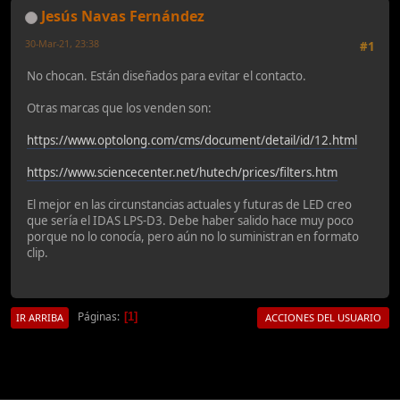
Jesús Navas Fernández
30-Mar-21, 23:38
#1
No chocan. Están diseñados para evitar el contacto.
Otras marcas que los venden son:
https://www.optolong.com/cms/document/detail/id/12.html
https://www.sciencecenter.net/hutech/prices/filters.htm
El mejor en las circunstancias actuales y futuras de LED creo
que sería el IDAS LPS-D3. Debe haber salido hace muy poco
porque no lo conocía, pero aún no lo suministran en formato
clip.
Páginas
1
IR ARRIBA
ACCIONES DEL USUARIO