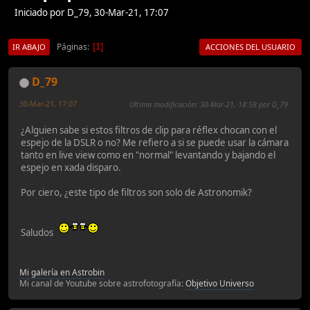
Iniciado por D_79, 30-Mar-21, 17:07
Páginas
1
IR ABAJO
ACCIONES DEL USUARIO
D_79
30-Mar-21, 17:07
Ultima modificación
: 30-Mar-21, 18:58 por D_79
¿Alguien sabe si estos filtros de clip para réflex chocan con el
espejo de la DSLR o no? Me refiero a si se puede usar la cámara
tanto en live view como en "normal" levantando y bajando el
espejo en xada disparo.
Por ciero, ¿este tipo de filtros son solo de Astronomik?
Saludos
Mi galería en Astrobin
Mi canal de Youtube sobre astrofotografía:
Objetivo Universo