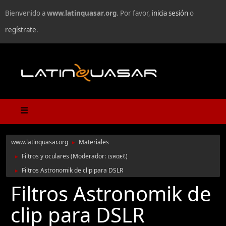
Bienvenido a
www.latinquasar.org
. Por favor,
inicia sesión
o
regístrate
.
www.latinquasar.org
Materiales
►
Filtros y oculares
(Moderador:
ιѕяαєℓ
)
►
Filtros Astronomik de clip para DSLR
►
Filtros Astronomik de
clip para DSLR