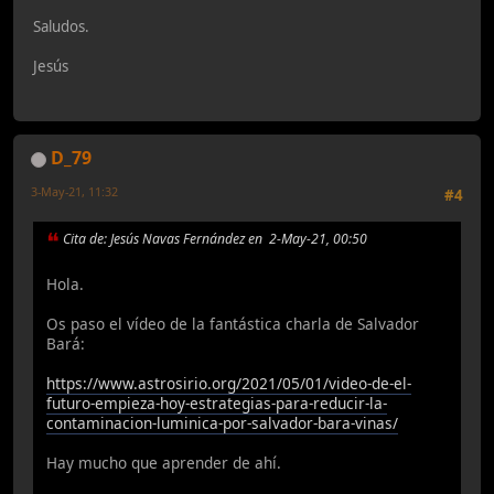
Saludos.
Jesús
D_79
3-May-21, 11:32
#4
Cita de: Jesús Navas Fernández en 2-May-21, 00:50
Hola.
Os paso el vídeo de la fantástica charla de Salvador
Bará:
https://www.astrosirio.org/2021/05/01/video-de-el-
futuro-empieza-hoy-estrategias-para-reducir-la-
contaminacion-luminica-por-salvador-bara-vinas/
Hay mucho que aprender de ahí.