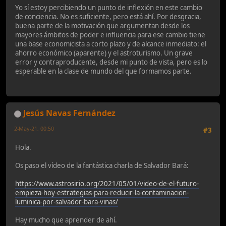
Yo sí estoy percibiendo un punto de inflexión en este cambio
de conciencia. No es suficiente, pero está ahí. Por desgracia,
buena parte de la motivación que argumentan desde los
mayores ámbitos de poder e influencia para ese cambio tiene
una base economicista a corto plazo y de alcance inmediato: el
ahorro económico (aparente) y el astroturismo. Un grave
error y contraproducente, desde mi punto de vista, pero es lo
esperable en la clase de mundo del que formamos parte.
Jesús Navas Fernández
2-May-21, 00:50
#3
Hola.
Os paso el vídeo de la fantástica charla de Salvador Bará:
https://www.astrosirio.org/2021/05/01/video-de-el-futuro-
empieza-hoy-estrategias-para-reducir-la-contaminacion-
luminica-por-salvador-bara-vinas/
Hay mucho que aprender de ahí.