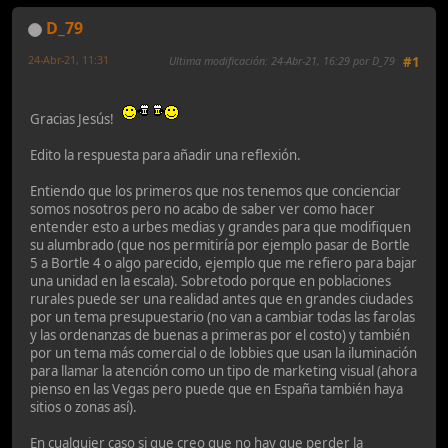
D_79
24-Abr-21, 11:31
Ultima modificación
: 24-Abr-21, 16:29 por D_79
#1
Gracias Jesús!
Edito la respuesta para añadir una reflexión.
Entiendo que los primeros que nos tenemos que concienciar
somos nosotros pero no acabo de saber ver como hacer
entender esto a urbes medias y grandes para que modifiquen
su alumbrado (que nos permitiría por ejemplo pasar de Bortle
5 a Bortle 4 o algo parecido, ejemplo que me refiero para bajar
una unidad en la escala). Sobretodo porque en poblaciones
rurales puede ser una realidad antes que en grandes ciudades
por un tema presupuestario (no van a cambiar todas las farolas
y las ordenanzas de buenas a primeras por el costo) y también
por un tema más comercial o de lobbies que usan la iluminación
para llamar la atención como un tipo de marketing visual (ahora
pienso en las Vegas pero puede que en España también haya
sitios o zonas así).
En cualquier caso si que creo que no hay que perder la