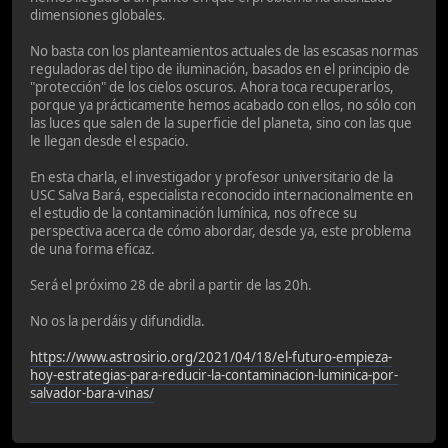
dimensiones globales.
No basta con los planteamientos actuales de las escasas normas
reguladoras del tipo de iluminación, basados en el principio de
"protección" de los cielos oscuros. Ahora toca recuperarlos,
porque ya prácticamente hemos acabado con ellos, no sólo con
las luces que salen de la superficie del planeta, sino con las que
le llegan desde el espacio.
En esta charla, el investigador y profesor universitario de la
USC Salva Bará, especialista reconocido internacionalmente en
el estudio de la contaminación lumínica, nos ofrece su
perspectiva acerca de cómo abordar, desde ya, este problema
de una forma eficaz.
Será el próximo 28 de abril a partir de las 20h.
No os la perdáis y difundidla.
https://www.astrosirio.org/2021/04/18/el-futuro-empieza-
hoy-estrategias-para-reducir-la-contaminacion-luminica-por-
salvador-bara-vinas/