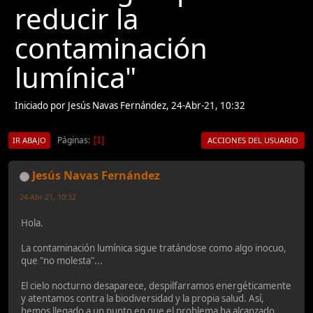
reducir la
contaminación
lumínica"
Iniciado por Jesús Navas Fernández, 24-Abr-21, 10:32
Páginas
1
IR ABAJO
ACCIONES DEL USUARIO
Jesús Navas Fernández
24-Abr-21, 10:32
Hola.
La contaminación lumínica sigue tratándose como algo inocuo,
que "no molesta"...
El cielo nocturno desaparece, despilfarramos energéticamente
y atentamos contra la biodiversidad y la propia salud. Así,
hemos llegado a un punto en que el problema ha alcanzado