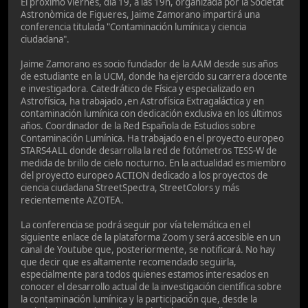
El próximo viernes, día 19, a las 19h, organizada por la Societat
Astronòmica de Figueres, Jaime Zamorano impartirá una
conferencia titulada "Contaminación lumínica y ciencia
ciudadana".
Jaime Zamorano es socio fundador de la AAM desde sus años
de estudiante en la UCM, donde ha ejercido su carrera docente
e investigadora. Catedrático de Física y especializado en
Astrofísica, ha trabajado ,en Astrofísica Extragaláctica y en
contaminación lumínica con dedicación exclusiva en los últimos
años. Coordinador de la Red Española de Estudios sobre
Contaminación Lumínica. Ha trabajado en el proyecto europeo
STARS4ALL donde desarrolla la red de fotómetros TESS-W de
medida de brillo de cielo nocturno. En la actualidad es miembro
del proyecto europeo ACTION dedicado a los proyectos de
ciencia ciudadana StreetSpectra, StreetColors y más
recientemente AZOTEA.
La conferencia se podrá seguir por vía telemática en el
siguiente enlace de la plataforma Zoom y será accesible en un
canal de Youtube que, posteriormente, se notificará. No hay
que decir que es altamente recomendado seguirla,
especialmente para todos quienes estamos interesados en
conocer el desarrollo actual de la investigación científica sobre
la contaminación lumínica y la participación que, desde la