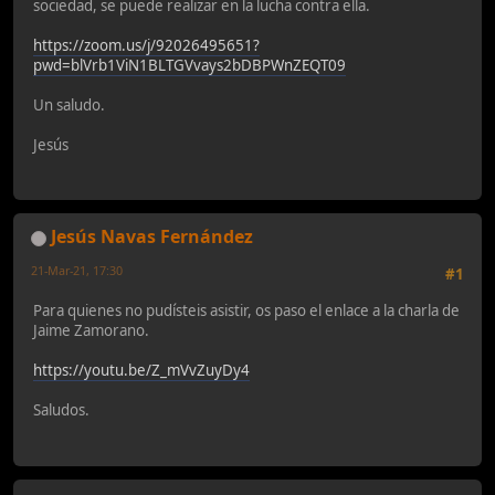
sociedad, se puede realizar en la lucha contra ella.
https://zoom.us/j/92026495651?
pwd=blVrb1ViN1BLTGVvays2bDBPWnZEQT09
Un saludo.
Jesús
Jesús Navas Fernández
21-Mar-21, 17:30
#1
Para quienes no pudísteis asistir, os paso el enlace a la charla de
Jaime Zamorano.
https://youtu.be/Z_mVvZuyDy4
Saludos.