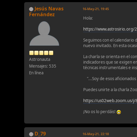
Jesús Navas
16-May-21, 19:45
Fernández
Hola:
https://www.astrosirio.org/2
Seguimos con el calendario d
nuevo invitado. En esta ocas
La charla se orienta en el 
Astronauta
indicadores que se exigen en
Mensajes: 535
técnicas instrumentales e i
En línea
"...Soy de esos aficionados
Puedes unirte a la charla Zo
https://us02web.zoom.us
¡No os lo perdáis!
D_79
16-May-21, 22:18