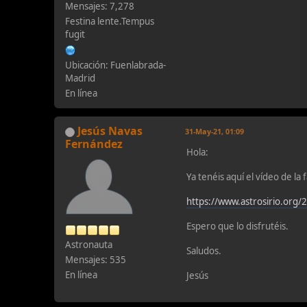
Mensajes: 7,278
Festina lente.Tempus
fugit
Ubicación: Fuenlabrada-
Madrid
En línea
Jesús Navas
31-May-21, 01:09
Fernández
Hola:
Ya tenéis aquí el vídeo de la f
https://www.astrosirio.org/2
Espero que lo disfrutéis.
Astronauta
Saludos.
Mensajes: 535
En línea
Jesús