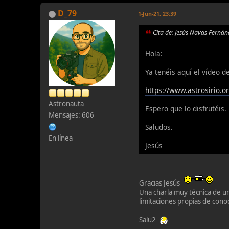
D_79
1-Jun-21, 23:39
Cita de: Jesús Navas Ferná
Hola:
Ya tenéis aquí el vídeo de
https://www.astrosirio.o
Astronauta
Espero que lo disfrutéis.
Mensajes: 606
Saludos.
En línea
Jesús
Gracias Jesús
Una charla muy técnica de u
limitaciones propias de cono
Salu2