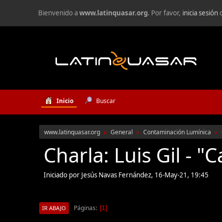
Bienvenido a
www.latinquasar.org
. Por favor,
inicia sesión
Inicio
Buscar
www.latinquasar.org
General
Contaminación Lumínica
►
►
►
Charla: Luis Gil - 
Iniciado por Jesús Navas Fernández, 16-May-21, 19:45
Páginas
1
IR ABAJO