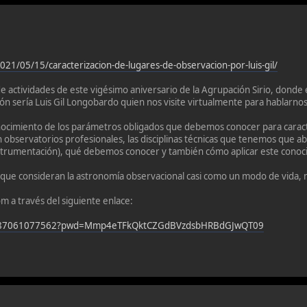
021/05/15/caracterizacion-de-lugares-de-observacion-por-luis-gil/
e actividades de este vigésimo aniversario de la Agrupación Sirio, dond
ión sería Luis Gil Longobardo quien nos visite virtualmente para hablarnos
conocimiento de los parámetros obligados que debemos conocer para caract
 observatorios profesionales, las disciplinas técnicas que tenemos que ab
nstrumentación), qué debemos conocer y también cómo aplicar este conoci
 que consideran la astronomía observacional casi como un modo de vida,
om a través del siguiente enlace:
/j/87061077562?pwd=Mmp4eTFkQktCZGdBVzdsbHRBdGJwQT09