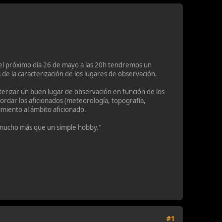
e el próximo día 26 de mayo a las 20h tendremos un
 de la caracterización de los lugares de observación.
erizar un buen lugar de observación en función de los
ordar los aficionados (meteorología, topografía,
miento al ámbito aficionado.
 mucho más que un simple hobby."
#1