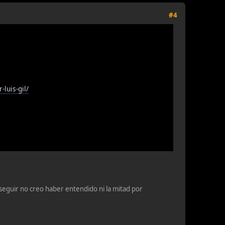
#4
luis-gil/
eguir no creo haber entendido ni la mitad por