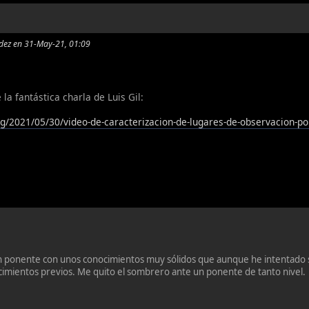
ndez en 31-May-21, 01:09
 la fantástica charla de Luis Gil:
rg/2021/05/30/video-de-caracterizacion-de-lugares-de-observacion-por-
n ponente con unos conocimientos muy sólidos que aunque he intentado s
cimientos previos. Me quito el sombrero ante un ponente de tanto nivel.