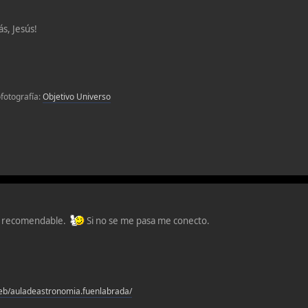
s, Jesús!
fotografía:
Objetivo Universo
uy recomendable.
Si no se me pasa me conecto.
eb/auladeastronomia.fuenlabrada/