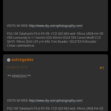
VISITA MI WEB:
http://www.sky-astrophotography.com/
FSQ 106 Takahashi f/3.6-f/5-f/8- CCD QSI 683 ws8- Filtros LRGB HA-SII-
OIII-Losmandy G-11 Gemini-EZG-60mm-DSLR 350 Canon Modf-CCD
QHY5 -Filtros IDAS LPS y H-Alfa 7nm Baader- SELETEK Enfocador -
Cintas calentadoras
astrogades
25-Feb-21, 21:10
#1
** VENDIDO **
VISITA MI WEB:
http://www.sky-astrophotography.com/
FSQ 106 Takahashi f/3.6-f/5-f/8- CCD QSI 683 ws8- Filtros LRGB HA-SII-