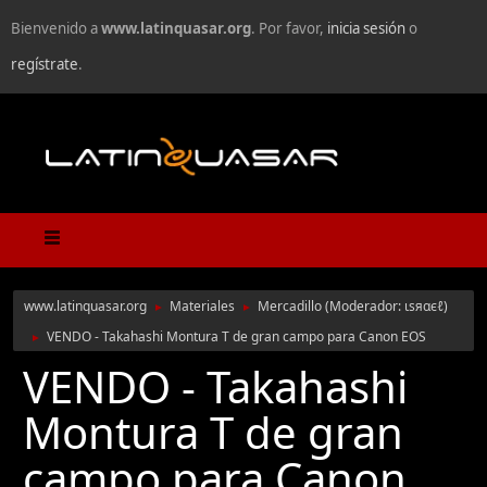
Bienvenido a
www.latinquasar.org
. Por favor,
inicia sesión
o
regístrate
.
www.latinquasar.org
Materiales
Mercadillo
(Moderador:
ιѕяαєℓ
)
►
►
VENDO - Takahashi Montura T de gran campo para Canon EOS
►
VENDO - Takahashi
Montura T de gran
campo para Canon