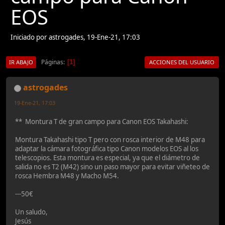
EOS
Iniciado por astrogades, 19-Ene-21, 17:03
Páginas
1
IR ABAJO
ACCIONES DEL USUARIO
astrogades
19-Ene-21, 17:03
** Montura T de gran campo para Canon EOS Takahashi:
Montura Takahashi tipo T pero con rosca interior de M48 para
adaptar la cámara fotográfica tipo Canon modelos EOS al los
telescopios. Esta montura es especial, ya que el diámetro de
salida no es T2 (M42) sino un paso mayor para evitar viñeteo de
rosca Hembra M48 y Macho M54.
---50€
Un saludo,
Jesús