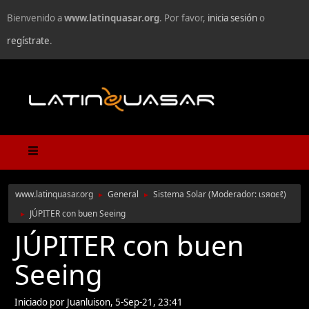
Bienvenido a
www.latinquasar.org
. Por favor,
inicia sesión
o
regístrate
.
www.latinquasar.org
General
Sistema Solar
(Moderador:
ιѕяαєℓ
)
►
►
JÚPITER con buen Seeing
►
JÚPITER con buen
Seeing
Iniciado por Juanluison, 5-Sep-21, 23:41