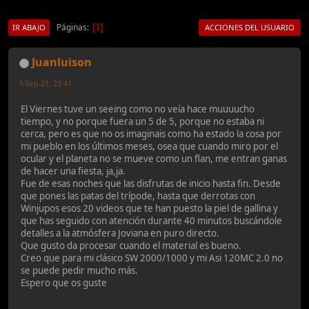
Páginas
1
IR ABAJO
ACCIONES DEL USUARIO
Juanluison
5-Sep-21, 23:41
El Viernes tuve un seeing como no veía hace muuuucho
tiempo, y no porque fuera un 5 de 5, porque no estaba ni
cerca, pero es que no os imaginais como ha estado la cosa por
mi pueblo en los últimos meses, osea que cuando miro por el
ocular y el planeta no se mueve como un flan, me entran ganas
de hacer una fiesta, ja,ja.
Fue de esas noches que las disfrutas de inicio hasta fin. Desde
que pones las patas del trípode, hasta que derrotas con
Winjupos esos 20 videos que te han puesto la piel de gallina y
que has seguido con atención durante 40 minutos buscándole
detalles a la atmósfera Joviana en puro directo.
Que gusto da procesar cuando el material es bueno.
Creo que para mi clásico SW 2000/1000 y mi Asi 120MC 2.0 no
se puede pedir mucho más.
Espero que os guste