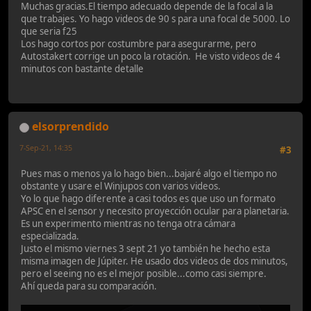
Muchas gracias.El tiempo adecuado depende de la focal a la
que trabajes. Yo hago videos de 90 s para una focal de 5000. Lo
que seria f25
Los hago cortos por costumbre para asegurarme, pero
Autostakert corrige un poco la rotación. He visto videos de 4
minutos con bastante detalle
elsorprendido
7-Sep-21, 14:35
#3
Pues mas o menos ya lo hago bien...bajaré algo el tiempo no
obstante y usare el Winjupos con varios videos.
Yo lo que hago diferente a casi todos es que uso un formato
APSC en el sensor y necesito proyección ocular para planetaria.
Es un experimento mientras no tenga otra cámara
especializada.
Justo el mismo viernes 3 sept 21 yo también he hecho esta
misma imagen de Júpiter. He usado dos videos de dos minutos,
pero el seeing no es el mejor posible...como casi siempre.
Ahí queda para su comparación.