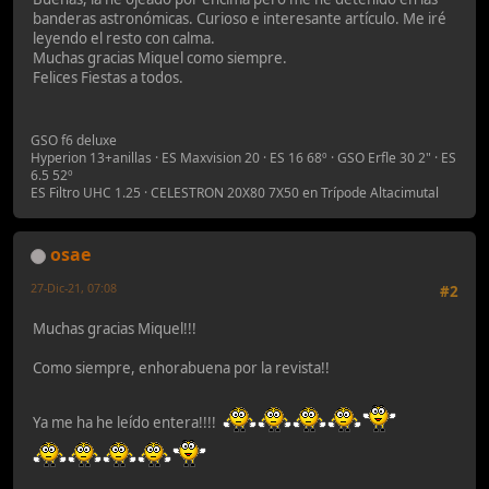
banderas astronómicas. Curioso e interesante artículo. Me iré
leyendo el resto con calma.
Muchas gracias Miquel como siempre.
Felices Fiestas a todos.
GSO f6 deluxe
Hyperion 13+anillas · ES Maxvision 20 · ES 16 68º · GSO Erfle 30 2" · ES
6.5 52º
ES Filtro UHC 1.25 · CELESTRON 20X80 7X50 en Trípode Altacimutal
osae
27-Dic-21, 07:08
#2
Muchas gracias Miquel!!!
Como siempre, enhorabuena por la revista!!
Ya me ha he leído entera!!!!