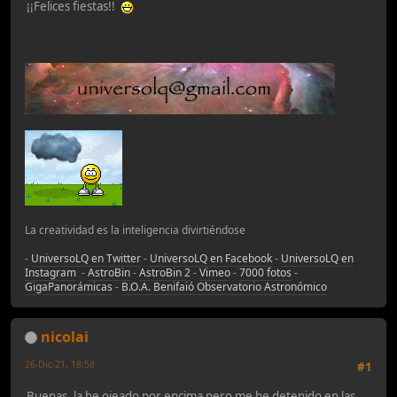
¡¡Felices fiestas!!
La creatividad es la inteligencia divirtiéndose
-
UniversoLQ en Twitter
-
UniversoLQ en Facebook
-
UniversoLQ en
Instagram
-
AstroBin
-
AstroBin 2
-
Vimeo
-
7000 fotos
-
GigaPanorámicas
-
B.O.A. Benifaió Observatorio Astronómico
nicolai
26-Dic-21, 18:58
#1
Buenas, la he ojeado por encima pero me he detenido en las