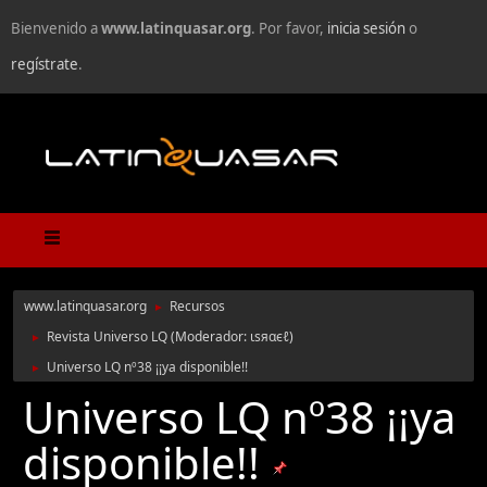
Bienvenido a
www.latinquasar.org
. Por favor,
inicia sesión
o
regístrate
.
www.latinquasar.org
Recursos
►
Revista Universo LQ
(Moderador:
ιѕяαєℓ
)
►
Universo LQ nº38 ¡¡ya disponible!!
►
Universo LQ nº38 ¡¡ya
disponible!!