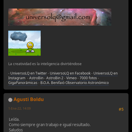
La creatividad es la inteligencia divirtiéndose
-
UniversoLQ en Twitter
-
UniversoLQ en Facebook
-
UniversoLQ en
Instagram
-
AstroBin
-
AstroBin 2
-
Vimeo
-
7000 fotos
-
GigaPanorámicas
-
B.O.A. Benifaió Observatorio Astronómico
Agusti Boldu
1-Ene-22, 14:09
#5
Leída.
Como siempre gran trabajo e igual resultado.
Saludos