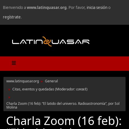
Bienvenido a
www.latinquasar.org
. Por favor,
inicia sesión
o
regístrate
.
www.latinquasar.org
General
►
Citas, eventos y quedadas
(Moderador:
ιѕяαєℓ
)
►
►
Charla Zoom (16 feb): “El latido del universo. Radioastronomía”, por Sol
Molina
Charla Zoom (16 feb):