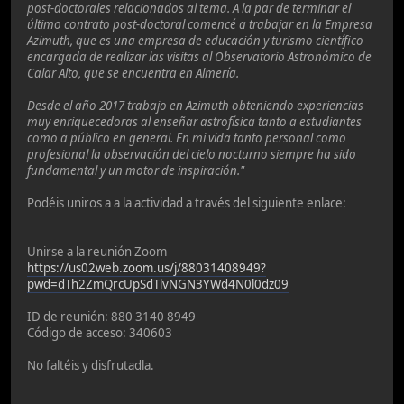
post-doctorales relacionados al tema. A la par de terminar el
último contrato post-doctoral comencé a trabajar en la Empresa
Azimuth, que es una empresa de educación y turismo científico
encargada de realizar las visitas al Observatorio Astronómico de
Calar Alto, que se encuentra en Almería.
Desde el año 2017 trabajo en Azimuth obteniendo experiencias
muy enriquecedoras al enseñar astrofísica tanto a estudiantes
como a público en general. En mi vida tanto personal como
profesional la observación del cielo nocturno siempre ha sido
fundamental y un motor de inspiración."
Podéis uniros a a la actividad a través del siguiente enlace:
Unirse a la reunión Zoom
https://us02web.zoom.us/j/88031408949?
pwd=dTh2ZmQrcUpSdTlvNGN3YWd4N0l0dz09
ID de reunión: 880 3140 8949
Código de acceso: 340603
No faltéis y disfrutadla.