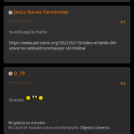
Jesús Navas Fernández
18-Feb-22, 23:15
#1
Ya está aquí la charla:
https://www.astrosirio.org/2022/02/18/video-el-latido-del-
universo-radioastronomia-por-sol-molina/
D_79
19-Feb-22, 20:16
#2
Gracias!
Mi galería en Astrobin
Mi canal de Youtube sobre astrofotografía:
Objetivo Universo