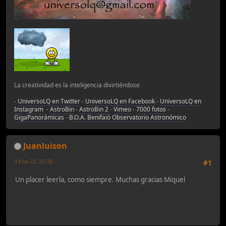
La creatividad es la inteligencia divirtiéndose
-
UniversoLQ en Twitter
-
UniversoLQ en Facebook
-
UniversoLQ en
Instagram
-
AstroBin
-
AstroBin 2
-
Vimeo
-
7000 fotos
-
GigaPanorámicas
-
B.O.A. Benifaió Observatorio Astronómico
Juanluison
9-Ene-23, 20:38
#1
Un placer leerla, como siempre. Muchas gracias Miquel