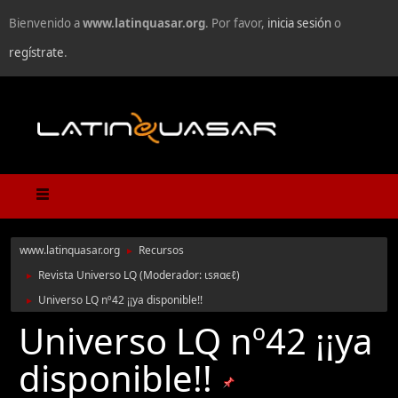
Bienvenido a
www.latinquasar.org
. Por favor,
inicia sesión
o
regístrate
.
www.latinquasar.org
Recursos
►
Revista Universo LQ
(Moderador:
ιѕяαєℓ
)
►
Universo LQ nº42 ¡¡ya disponible!!
►
Universo LQ nº42 ¡¡ya
disponible!!