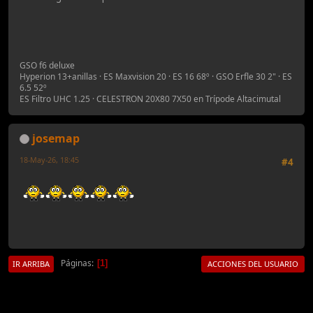
GSO f6 deluxe
Hyperion 13+anillas · ES Maxvision 20 · ES 16 68º · GSO Erfle 30 2" · ES
6.5 52º
ES Filtro UHC 1.25 · CELESTRON 20X80 7X50 en Trípode Altacimutal
josemap
18-May-26, 18:45
#4
Páginas
1
IR ARRIBA
ACCIONES DEL USUARIO