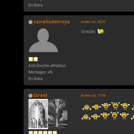
En línea
canallodetroya
24-Abr-23, 20:57
Gracias
.
Astrónomo amateur
Mensajes: 49
En línea
Israel
26-Abr-23, 17:59