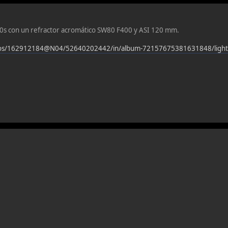
40s con un refractor acromático SW80 F400 y ASI 120 mm.
hotos/162912184@N04/52640202442/in/album-72157675381631848/light