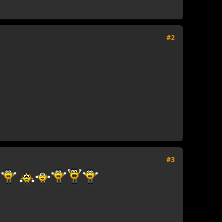
#2
#3