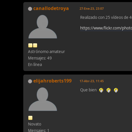
canallodetroya
27-Ene-23, 23:07
Realizado con 25 vídeos de 
https://www.flickr.com/p
Astrónomo amateur
Mensajes: 49
En línea
elijahroberts199
17-Abr-23, 11:45
Que bien
Novato
Mensajes: 1