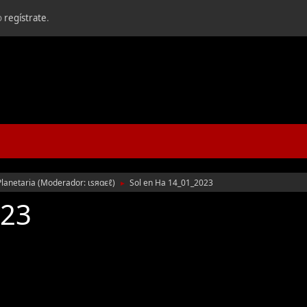
o
regístrate
.
Planetaria
(Moderador:
ιѕяαєℓ
)
Sol en Ha 14_01_2023
►
023