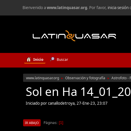
Bienvenido a
www.latinquasar.org
. Por favor,
inicia sesión
Inicio
Buscar
www.latinquasar.org
Observación y fotografía
Astrofoto - 
►
►
Sol en Ha 14_01_2
Iniciado por canallodetroya, 27-Ene-23, 23:07
Páginas
1
IR ABAJO