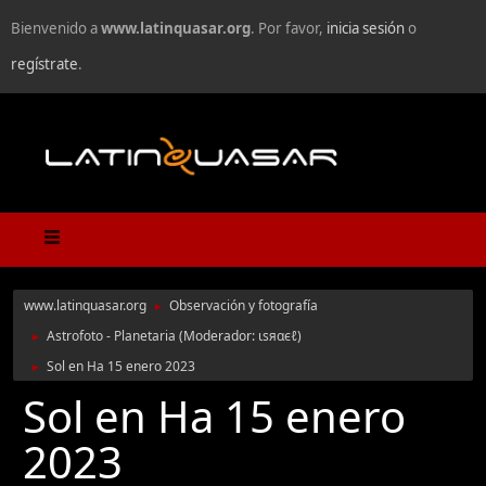
Bienvenido a
www.latinquasar.org
. Por favor,
inicia sesión
o
regístrate
.
www.latinquasar.org
Observación y fotografía
►
Astrofoto - Planetaria
(Moderador:
ιѕяαєℓ
)
►
Sol en Ha 15 enero 2023
►
Sol en Ha 15 enero
2023