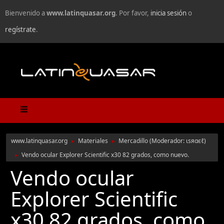
Bienvenido a
www.latinquasar.org
. Por favor,
inicia sesión
o
regístrate
.
www.latinquasar.org
Materiales
Mercadillo
(Moderador:
ιѕяαєℓ
)
►
►
Vendo ocular Explorer Scientific x30 82 grados, como nuevo.
►
Vendo ocular
Explorer Scientific
x30 82 grados, como