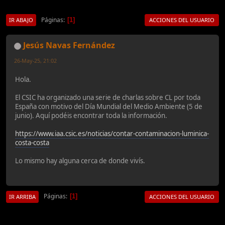
Páginas
1
IR ABAJO
ACCIONES DEL USUARIO
Jesús Navas Fernández
26-May-25, 21:02
Hola.
El CSIC ha organizado una serie de charlas sobre CL por toda
España con motivo del Día Mundial del Medio Ambiente (5 de
junio). Aquí podéis encontrar toda la información.
https://www.iaa.csic.es/noticias/contar-contaminacion-luminica-
costa-costa
Lo mismo hay alguna cerca de donde vivís.
Páginas
1
IR ARRIBA
ACCIONES DEL USUARIO