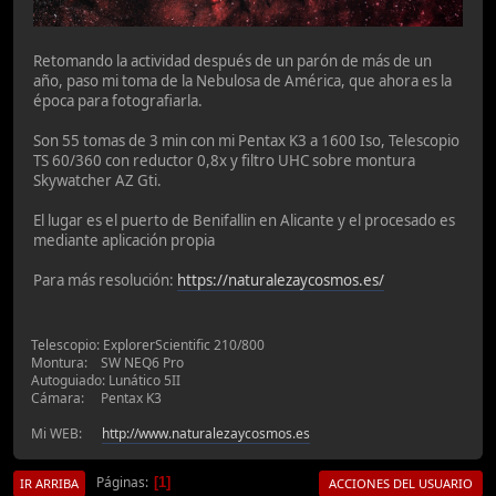
Retomando la actividad después de un parón de más de un
año, paso mi toma de la Nebulosa de América, que ahora es la
época para fotografiarla.
Son 55 tomas de 3 min con mi Pentax K3 a 1600 Iso, Telescopio
TS 60/360 con reductor 0,8x y filtro UHC sobre montura
Skywatcher AZ Gti.
El lugar es el puerto de Benifallin en Alicante y el procesado es
mediante aplicación propia
Para más resolución:
https://naturalezaycosmos.es/
Telescopio: ExplorerScientific 210/800
Montura: SW NEQ6 Pro
Autoguiado: Lunático 5II
Cámara: Pentax K3
Mi WEB:
http://www.naturalezaycosmos.es
Páginas
1
IR ARRIBA
ACCIONES DEL USUARIO