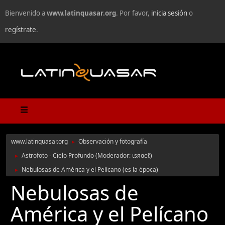
Bienvenido a
www.latinquasar.org
. Por favor,
inicia sesión
o
regístrate
.
www.latinquasar.org
Observación y fotografía
►
Astrofoto - Cielo Profundo
(Moderador:
ιѕяαєℓ
)
►
Nebulosas de América y el Pelícano (es la época)
►
Nebulosas de
América y el Pelícano