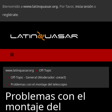
Bienvenido a
www.latinquasar.org
. Por favor,
inicia sesión
o
regístrate
.
www.latinquasar.org
Off-Topic
►
Off-Topic - General
(Moderador:
ιѕяαєℓ
)
►
Problemas con el montaje del telescopio
►
Problemas con el
montaje del