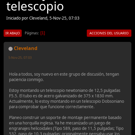
telescopio
Iniciado por Cleveland, 5-Nov-25, 07:03
Páginas
1
IR ABAJO
ACCIONES DEL USUARIO
Cleveland
5-Nov-25, 07:03
Hola a todos, soy nuevo en este grupo de discusión, tengan
paciencia conmigo.
Estoy montando un telescopio newtoniano de 12,5 pulgadas
F5.5. El tubo es de acero galvanizado de 375 x 1830 mm.
Actualmente, lo estoy montando en un telescopio Dobsoniano
para comprobar que funcione correctamente.
Planeo construir un soporte de montaje permanente basado
en una horquilla inglesa. Ya he mecanizado un juego de
engranajes helicoidales (Tipo 589, paso de 11,5 pulgadas; Tipo
532, paso de 10,3 pulgadas; originalmente pensaba usar los