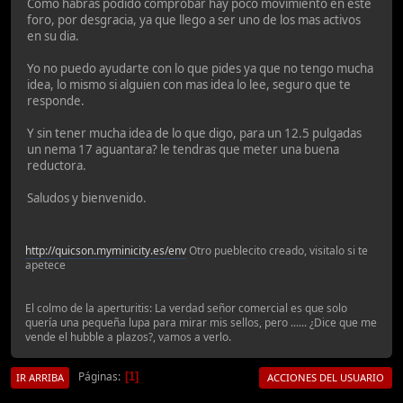
Como habras podido comprobar hay poco movimiento en este
foro, por desgracia, ya que llego a ser uno de los mas activos
en su dia.
Yo no puedo ayudarte con lo que pides ya que no tengo mucha
idea, lo mismo si alguien con mas idea lo lee, seguro que te
responde.
Y sin tener mucha idea de lo que digo, para un 12.5 pulgadas
un nema 17 aguantara? le tendras que meter una buena
reductora.
Saludos y bienvenido.
http://quicson.myminicity.es/env
Otro pueblecito creado, visitalo si te
apetece
El colmo de la aperturitis: La verdad señor comercial es que solo
quería una pequeña lupa para mirar mis sellos, pero ...... ¿Dice que me
vende el hubble a plazos?, vamos a verlo.
Páginas
1
IR ARRIBA
ACCIONES DEL USUARIO