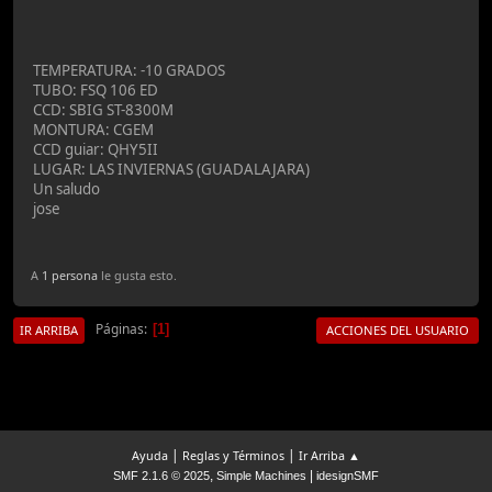
TEMPERATURA: -10 GRADOS
TUBO: FSQ 106 ED
CCD: SBIG ST-8300M
MONTURA: CGEM
CCD guiar: QHY5II
LUGAR: LAS INVIERNAS (GUADALAJARA)
Un saludo
jose
A
1 persona
le gusta esto.
Páginas
1
IR ARRIBA
ACCIONES DEL USUARIO
|
|
Ayuda
Reglas y Términos
Ir Arriba ▲
,
|
SMF 2.1.6 © 2025
Simple Machines
idesignSMF