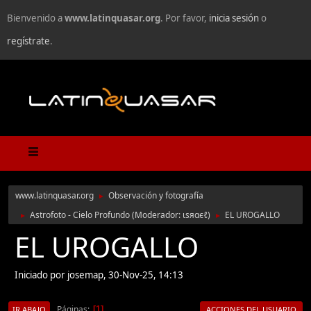
Bienvenido a
www.latinquasar.org
. Por favor,
inicia sesión
o
regístrate
.
www.latinquasar.org
Observación y fotografía
►
Astrofoto - Cielo Profundo
(Moderador:
ιѕяαєℓ
)
EL UROGALLO
►
►
EL UROGALLO
Iniciado por josemap, 30-Nov-25, 14:13
Páginas
1
IR ABAJO
ACCIONES DEL USUARIO