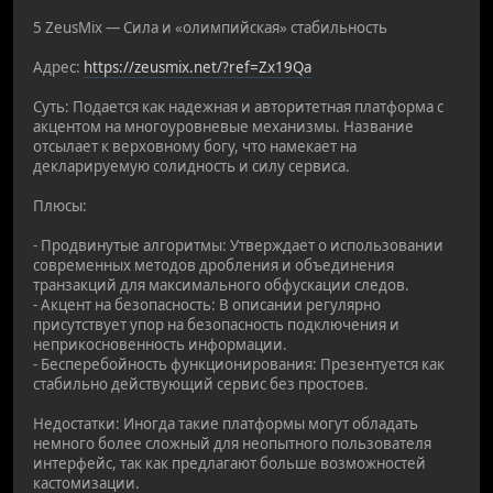
5 ZeusMix — Сила и «олимпийская» стабильность
Адрес:
https://zeusmix.net/?ref=Zx19Qa
Суть: Подается как надежная и авторитетная платформа с
акцентом на многоуровневые механизмы. Название
отсылает к верховному богу, что намекает на
декларируемую солидность и силу сервиса.
Плюсы:
- Продвинутые алгоритмы: Утверждает о использовании
современных методов дробления и объединения
транзакций для максимального обфускации следов.
- Акцент на безопасность: В описании регулярно
присутствует упор на безопасность подключения и
неприкосновенность информации.
- Бесперебойность функционирования: Презентуется как
стабильно действующий сервис без простоев.
Недостатки: Иногда такие платформы могут обладать
немного более сложный для неопытного пользователя
интерфейс, так как предлагают больше возможностей
кастомизации.