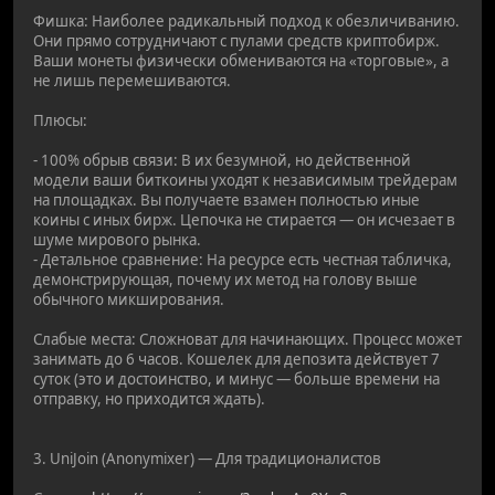
Фишка: Наиболее радикальный подход к обезличиванию.
Они прямо сотрудничают с пулами средств криптобирж.
Ваши монеты физически обмениваются на «торговые», а
не лишь перемешиваются.
Плюсы:
- 100% обрыв связи: В их безумной, но действенной
модели ваши биткоины уходят к независимым трейдерам
на площадках. Вы получаете взамен полностью иные
коины с иных бирж. Цепочка не стирается — он исчезает в
шуме мирового рынка.
- Детальное сравнение: На ресурсе есть честная табличка,
демонстрирующая, почему их метод на голову выше
обычного микширования.
Слабые места: Сложноват для начинающих. Процесс может
занимать до 6 часов. Кошелек для депозита действует 7
суток (это и достоинство, и минус — больше времени на
отправку, но приходится ждать).
3. UniJoin (Anonymixer) — Для традиционалистов