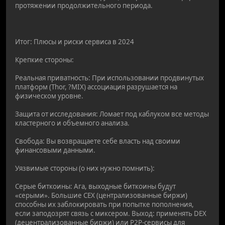
протяжении продолжительного периода.
Итог: Плюсы и риски сервиса в 2024
Крепкие стороны:
Реальная приватность: При использовании продвинутых
платформ (Thor, ?MIX) ассоциация разрушается на
физическом уровне.
Защита от исследования: Ломает под каблуком все методы
кластерного и объемного анализа.
Свобода: Вы возвращаете себе власть над своими
финансовыми данными.
Уязвимые стороны (о них нужно помнить):
Серые биткоины: Ага, выходные биткоины будут
«серыми». Большие CEX (централизованные биржи)
способны их заблокировать при попытке пополнения,
если заподозрят связь с миксером. Выход: применять DEX
(децентрализованные биржи) или P2P-сервисы для