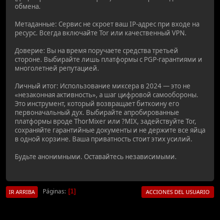
обмена.
Метаданные: Сервис не скроет ваш IP-адрес при входе на
ресурс. Всегда включайте Tor или качественный VPN.
Доверие: Вы на время поручаете средства третьей
стороне. Выбирайте лишь платформы с PGP-гарантиями и
многолетней репутацией.
Личный итог: Использование миксера в 2024 — это не
«незаконная активность», а шаг цифровой самообороны.
Это инструмент, который возвращает биткоину его
первоначальный дух. Выбирайте апробированные
платформы вроде ThorMixer или ?MIX, задействуйте Tor,
сохраняйте гарантийные документы и не держите все яйца
в одной корзине. Ваша приватность стоит этих усилий.
Будьте анонимными. Оставайтесь независимыми.
Páginas
1
IR ARRIBA
ACCIONES DEL USUARIO