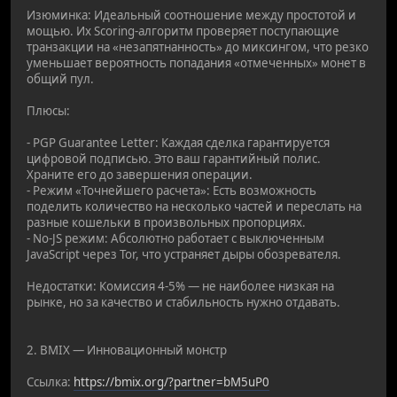
Изюминка: Идеальный соотношение между простотой и
мощью. Их Scoring-алгоритм проверяет поступающие
транзакции на «незапятнанность» до миксингом, что резко
уменьшает вероятность попадания «отмеченных» монет в
общий пул.
Плюсы:
- PGP Guarantee Letter: Каждая сделка гарантируется
цифровой подписью. Это ваш гарантийный полис.
Храните его до завершения операции.
- Режим «Точнейшего расчета»: Есть возможность
поделить количество на несколько частей и переслать на
разные кошельки в произвольных пропорциях.
- No-JS режим: Абсолютно работает с выключенным
JavaScript через Tor, что устраняет дыры обозревателя.
Недостатки: Комиссия 4-5% — не наиболее низкая на
рынке, но за качество и стабильность нужно отдавать.
2. BMIX — Инновационный монстр
Ссылка:
https://bmix.org/?partner=bM5uP0