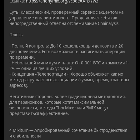
Ссылка:
https://anonymix.org/?code=An9Yw3
Суть: Классический, проверенный сервис с акцентом на
управление и вариативность. Представляет себя как
непосредственный ответ на отслеживание Chainalysis.
Плюсы:
- Полный контроль: До 10 кошельков для депозита и 20
для получения. Есть возможность растягивать операции
по времени.
- Небольшой минимум и плата: От 0.001 BTC и комиссия 1-
2% — одни из лучших условий.
- Концепция «Телепортации»: Хорошо объясняет, как их
метод разрушает все ассоциации (суммы, время, кластеры
адресов).
Негативные стороны: Более традиционная методология.
Для параноиков, которые хотят максимальной
безопасности, методы ThorMixer или ?MIX могут
представиться эффективнее.
4 Mixitum — Апробированный сочетание быстродействия
и стабильности