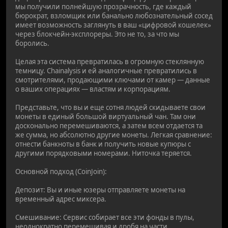
мы получили полнейшую прозрачность, где каждый
бюрократ, взломщик или банально любознательный сосед
имеет возможность заглянуть в ваш «цифровой кошелек»
через блокчейн-эксплореры. Это не то, за что мы
боролись.
Целая эта система превратилась в огромную стеклянную
темницу. Chainalysis и ей аналогичные превратились в
смотрителями, продающими ключами от камер — данные
о ваших операциях — властям и корпорациям.
Представьте, что вы и еще сотня людей скидываете свои
монеты в единый большой виртуальный чан. Там они
досконально перемешиваются, а затем всем отдается та
же сумма, но абсолютно другие монеты. Легкая сравнение:
отнести банкноты в банк и получить новые купюры с
другими порядковыми номерами. Ниточка теряется.
Основной подход (CoinJoin):
Депозит: Вы и иные юзеры отправляете монеты на
временный адрес миксера.
Смешивание: Сервис собирает все эти фонды в пулы,
неоднократно перемешивая и дробя на части.