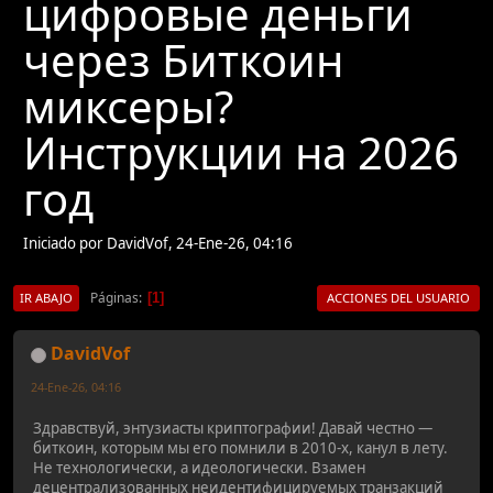
цифровые деньги
через Биткоин
миксеры?
Инструкции на 2026
год
Iniciado por DavidVof, 24-Ene-26, 04:16
Páginas
1
IR ABAJO
ACCIONES DEL USUARIO
DavidVof
24-Ene-26, 04:16
Здравствуй, энтузиасты криптографии! Давай честно —
биткоин, которым мы его помнили в 2010-х, канул в лету.
Не технологически, а идеологически. Взамен
децентрализованных неидентифицируемых транзакций