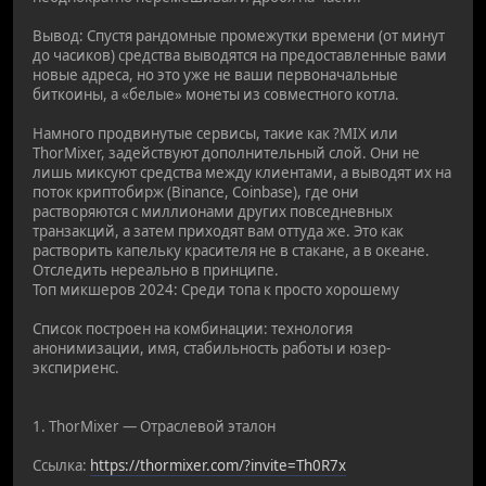
Вывод: Спустя рандомные промежутки времени (от минут
до часиков) средства выводятся на предоставленные вами
новые адреса, но это уже не ваши первоначальные
биткоины, а «белые» монеты из совместного котла.
Намного продвинутые сервисы, такие как ?MIX или
ThorMixer, задействуют дополнительный слой. Они не
лишь миксуют средства между клиентами, а выводят их на
поток криптобирж (Binance, Coinbase), где они
растворяются с миллионами других повседневных
транзакций, а затем приходят вам оттуда же. Это как
растворить капельку красителя не в стакане, а в океане.
Отследить нереально в принципе.
Топ микшеров 2024: Среди топа к просто хорошему
Список построен на комбинации: технология
анонимизации, имя, стабильность работы и юзер-
экспириенс.
1. ThorMixer — Отраслевой эталон
Ссылка:
https://thormixer.com/?invite=Th0R7x