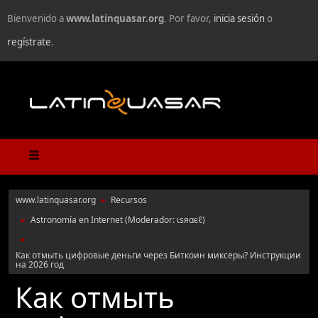
Bienvenido a
www.latinquasar.org
. Por favor,
inicia sesión
o
regístrate
.
www.latinquasar.org
Recursos
►
Astronomía en Internet
(Moderador:
ιѕяαєℓ
)
►
►
Как отмыть цифровые деньги через Биткоин миксеры? Инструкции
на 2026 год
Как отмыть