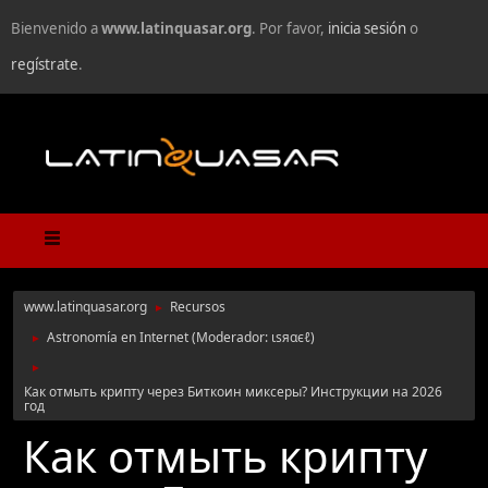
Bienvenido a
www.latinquasar.org
. Por favor,
inicia sesión
o
regístrate
.
www.latinquasar.org
Recursos
►
Astronomía en Internet
(Moderador:
ιѕяαєℓ
)
►
►
Как отмыть крипту через Биткоин миксеры? Инструкции на 2026
год
Как отмыть крипту