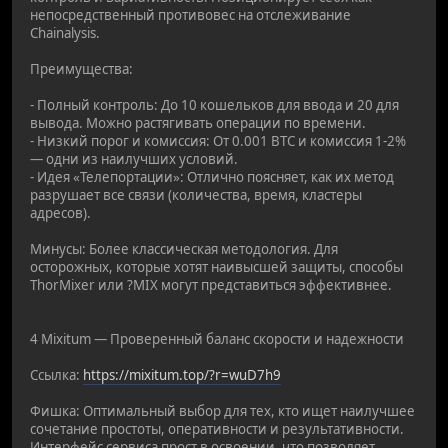
непосредственный противовес на отслеживание
Chainalysis.
Преимущества:
- Полный контроль: До 10 кошельков для ввода и 20 для
вывода. Можно растягивать операции по времени.
- Низкий порог и комиссия: От 0.001 BTC и комиссия 1-2%
— одни из наилучших условий.
- Идея «Телепортации»: Отлично поясняет, как их метод
разрушает все связи (количества, время, кластеры
адресов).
Минусы: Более классическая методология. Для
осторожных, которые хотят наивысшей защиты, способы
ThorMixer или ?MIX могут представиться эффективнее.
4 Mixitum — Проверенный баланс скорости и надежности
Ссылка:
https://mixitum.top/?r=wuD7h9
Фишка: Оптимальный выбор для тех, кто ищет наилучшее
сочетание простоты, оперативности и результативности.
Интерфейс сервиса прост в освоении, что позволяет