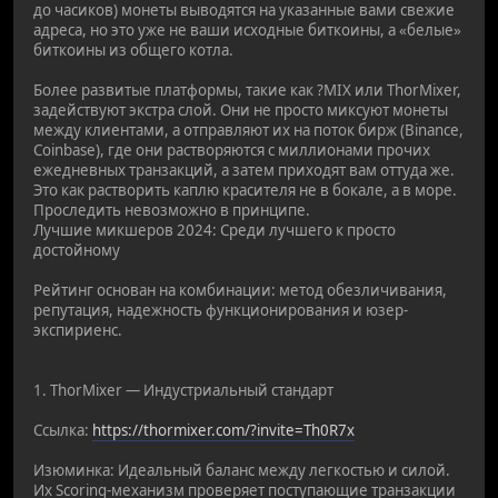
до часиков) монеты выводятся на указанные вами свежие
адреса, но это уже не ваши исходные биткоины, а «белые»
биткоины из общего котла.
Более развитые платформы, такие как ?MIX или ThorMixer,
задействуют экстра слой. Они не просто миксуют монеты
между клиентами, а отправляют их на поток бирж (Binance,
Coinbase), где они растворяются с миллионами прочих
ежедневных транзакций, а затем приходят вам оттуда же.
Это как растворить каплю красителя не в бокале, а в море.
Проследить невозможно в принципе.
Лучшие микшеров 2024: Среди лучшего к просто
достойному
Рейтинг основан на комбинации: метод обезличивания,
репутация, надежность функционирования и юзер-
экспириенс.
1. ThorMixer — Индустриальный стандарт
Ссылка:
https://thormixer.com/?invite=Th0R7x
Изюминка: Идеальный баланс между легкостью и силой.
Их Scoring-механизм проверяет поступающие транзакции