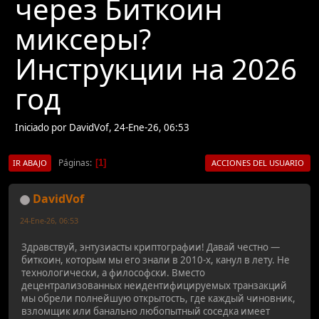
через Биткоин
миксеры?
Инструкции на 2026
год
Iniciado por DavidVof, 24-Ene-26, 06:53
Páginas
1
IR ABAJO
ACCIONES DEL USUARIO
DavidVof
24-Ene-26, 06:53
Здравствуй, энтузиасты криптографии! Давай честно —
биткоин, которым мы его знали в 2010-х, канул в лету. Не
технологически, а философски. Вместо
децентрализованных неидентифицируемых транзакций
мы обрели полнейшую открытость, где каждый чиновник,
взломщик или банально любопытный соседка имеет