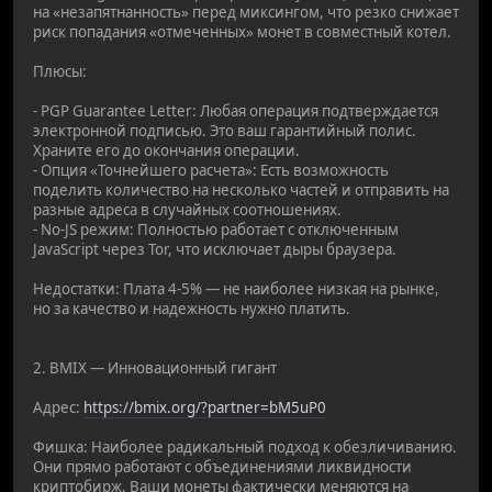
на «незапятнанность» перед миксингом, что резко снижает
риск попадания «отмеченных» монет в совместный котел.
Плюсы:
- PGP Guarantee Letter: Любая операция подтверждается
электронной подписью. Это ваш гарантийный полис.
Храните его до окончания операции.
- Опция «Точнейшего расчета»: Есть возможность
поделить количество на несколько частей и отправить на
разные адреса в случайных соотношениях.
- No-JS режим: Полностью работает с отключенным
JavaScript через Tor, что исключает дыры браузера.
Недостатки: Плата 4-5% — не наиболее низкая на рынке,
но за качество и надежность нужно платить.
2. BMIX — Инновационный гигант
Адрес:
https://bmix.org/?partner=bM5uP0
Фишка: Наиболее радикальный подход к обезличиванию.
Они прямо работают с объединениями ликвидности
криптобирж. Ваши монеты фактически меняются на