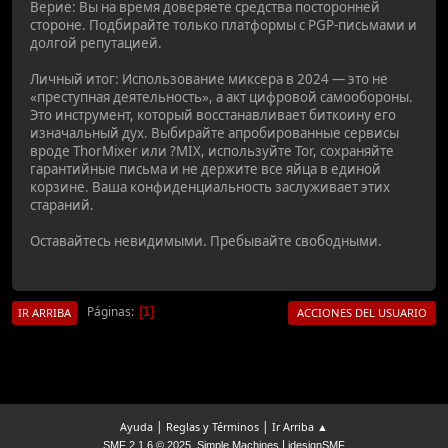
Верие: Вы на время доверяете средства посторонней
стороне. Подбирайте только платформы с PGP-письмами и
долгой репутацией.
Личный итог: Использование миксера в 2024 — это не
«преступная деятельность», а акт цифровой самообороны.
Это инструмент, который восстанавливает биткоину его
изначальный дух. Выбирайте апробированные сервисы
вроде ThorMixer или ?MIX, используйте Tor, сохраняйте
гарантийные письма и не держите все яйца в единой
корзине. Ваша конфиденциальность заслуживает этих
стараний.
Оставайтесь невидимыми. Пребывайте свободными.
Páginas
1
IR ARRIBA
ACCIONES DEL USUARIO
|
|
Ayuda
Reglas y Términos
Ir Arriba ▲
,
|
SMF 2.1.6 © 2025
Simple Machines
idesignSMF