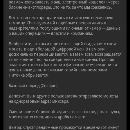
возможность залезть в ваш электронный кошелек» через
блокчейн-эксплореры. Это не то, за что мы сражались.
Вся эта система превратилась в гигантскую стеклянную
темницу. Chainalysis и ей подобные превратились в
надзирателями, торгующими ключами от камер — данные
о ваших операциях — властям и компаниям.
Вообразите, что вы и еще сотня людей скидываете свои
монеты в один большой цифровой чан. В нем они
досконально перемешиваются, а затем всем возвращается
та же количество, но совершенно иные коины. Простая
аналогия: отнести банкноты в финансовое учреждение и
взять новые деньги с иными серийными номерами.
Ниточка обрывается.
Базовый подход (CoinJoin):
Депозит: Вы и другие пользователи отправляете монеты
на одноразовый адрес миксера.
Смешивание: Сервис объединяет все эти средства в пулы,
многократно смешивая и дробя на части.
Вывод: Спустя рандомные промежутки времени (от минут