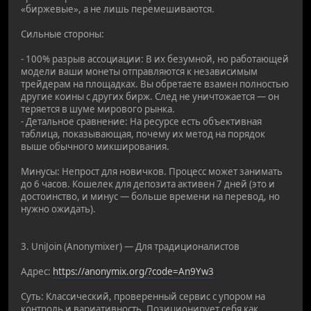
«биржевые», а не лишь перемешиваются.
Сильные стороны:
- 100% разрыв ассоциации: В их безумной, но работающей
модели ваши монеты отправляются к независимым
трейдерам на площадках. Вы обретаете взамен полностью
другие коины с других бирж. След не уничтожается — он
теряется в шуме мирового рынка.
- Детальное сравнение: На ресурсе есть объективная
таблица, показывающая, почему их метод на порядок
выше обычного микширования.
Минусы: Непрост для новичков. Процесс может занимать
до 6 часов. Кошелек для депозита активен 7 дней (это и
достоинство, и минус — больше времени на перевод, но
нужно ожидать).
3. UniJoin (Anonymixer) — Для традиционалистов
Адрес:
https://anonymix.org/?code=An9Yw3
Суть: Классический, проверенный сервис с упором на
контроль и вариативность. Позиционирует себя как