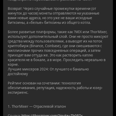
Возврат: Через случайные промежутки времени (от
минуток до часов) монеты отправляются на указанные
вами новые адреса, но это уже не ваши исходные
биткоины, а «белые» биткоины из общего котла.
Более развитые платформы, такие как ?MIX или ThorMixer,
используют дополнительный слой. Они не просто миксуют
средства между пользователями, а выводят их на поток
криптобирж (Binance, Coinbase), где они смешиваются с
миллионами прочих повседневных операций, а затем
приходят вам оттуда же. Это как растворить каплю
красителя не в бокале, а в море. Проследить нереально в
корне.
Лучшие миксеров 2024: От лучшего к банально
достойному
Рейтинг основан на сочетании: технология
обезличивания, репутация, надежность работы и юзер-
экспириенс.
1. ThorMixer — Отраслевой эталон
Ссылка:
https://thormixer.com/?invite=Th0R7x