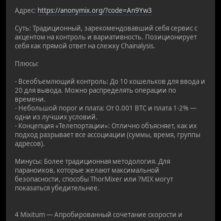
Адрес:
https://anonymix.org/?code=An9Yw3
Суть: Традиционный, зарекомендовавший себя сервис с
акцентом на контроль и вариативность. Позиционирует
себя как прямой ответ на слежку Chainalysis.
Плюсы:
- Всеобъемлющий контроль: До 10 кошельков для ввода и
20 для вывода. Можно распределять операции по
времени.
- Небольшой порог и плата: От 0.001 BTC и плата 1-2% —
одни из лучших условий.
- Концепция «Телепортации»: Отлично объясняет, как их
подход разрывает все ассоциации (суммы, время, группы
адресов).
Минусы: Более традиционная методология. Для
параноиков, которые желают максимальной
безопасности, способы ThorMixer или ?MIX могут
показаться убедительнее.
4 Mixitum — Апробированный сочетание скорости и