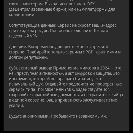
связь с миксером. Выход: использовать DEX
(децентрализованные биржи) или P2P-платформы для
конвертации.
Сопутствующие данные: Сервис не скроет ваш IP-адрес
при входе на ресурс. Постоянно включайте Tor или
надежный VPN.
Доверие: Вы временно доверяете монеты третьей
стороне. Подбирайте только сервисы с PGP-гарантиями и
долгой репутацией.
Субъективный вывод: Применение миксера в 2024 — это
не «преступная активность», а акт цифровой защиты. Это
инструмент, который возвращает биткоину его
изначальный дух. Отдавайте предпочтение проверенные
сервисы типа ThorMixer или ?MIX, задействуйте Tor,
сохраняйте гарантийные документы и не храните все яйца
в единой корзине. Ваша приватность заслуживает этих
усилий.
Будьте анонимными. Пребывайте независимыми.