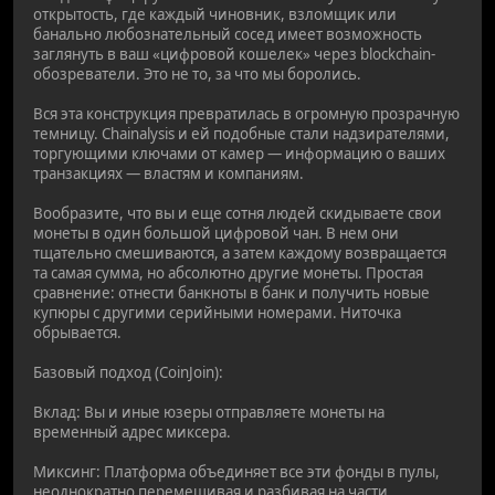
открытость, где каждый чиновник, взломщик или
банально любознательный сосед имеет возможность
заглянуть в ваш «цифровой кошелек» через blockchain-
обозреватели. Это не то, за что мы боролись.
Вся эта конструкция превратилась в огромную прозрачную
темницу. Chainalysis и ей подобные стали надзирателями,
торгующими ключами от камер — информацию о ваших
транзакциях — властям и компаниям.
Вообразите, что вы и еще сотня людей скидываете свои
монеты в один большой цифровой чан. В нем они
тщательно смешиваются, а затем каждому возвращается
та самая сумма, но абсолютно другие монеты. Простая
сравнение: отнести банкноты в банк и получить новые
купюры с другими серийными номерами. Ниточка
обрывается.
Базовый подход (CoinJoin):
Вклад: Вы и иные юзеры отправляете монеты на
временный адрес миксера.
Миксинг: Платформа объединяет все эти фонды в пулы,
неоднократно перемешивая и разбивая на части.