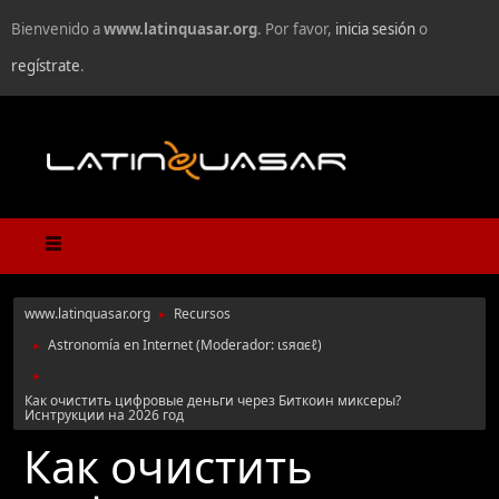
Bienvenido a
www.latinquasar.org
. Por favor,
inicia sesión
o
regístrate
.
www.latinquasar.org
Recursos
►
Astronomía en Internet
(Moderador:
ιѕяαєℓ
)
►
►
Как очистить цифровые деньги через Биткоин миксеры?
Иснтрукции на 2026 год
Как очистить