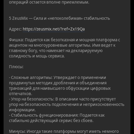
операций остается вполне приемлемым.
5 ZeusMix — Сила и «непоколебимая» стабильность
Адрес:
https://zeusmix.net/?ref=Zx19Qa
Фишка: Подается как безотказная и мощная платформа с
акцентом на многоуровневые алгоритмы. Имя ведет к
главному богу, что намекает на декларируемую
солидность и мощь сервиса.
Плюсы:
- Сложные алгоритмы: Утверждает о применении
продвинутых методик дробления и объединения
транзакций для наивысшего обфускации цифровых
отпечатков.
- Упор на безопасность: В описании часто присутствует
упор на безопасность подключения и неприкосновенность
информации.
- Стабильность функционирования: Подается как
стабильно действующий сервис без сбоев.
Минусы: Иногда такие платформы могут иметь немного