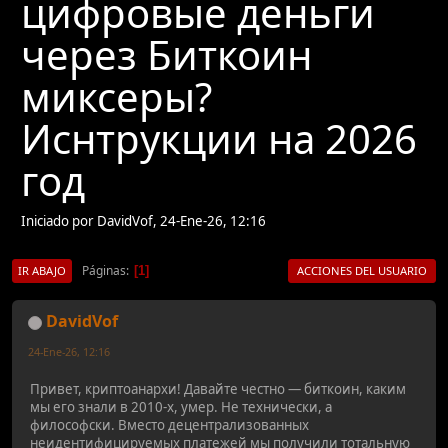
цифровые деньги
через Биткоин
миксеры?
Иснтрукции на 2026
год
Iniciado por DavidVof, 24-Ene-26, 12:16
Páginas
1
IR ABAJO
ACCIONES DEL USUARIO
DavidVof
24-Ene-26, 12:16
Привет, криптоанархи! Давайте честно — биткоин, каким
мы его знали в 2010-х, умер. Не технически, а
философски. Вместо децентрализованных
неидентифицируемых платежей мы получили тотальную