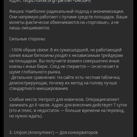
Адрес:
https://bmix.org/?partner=bM5uP0
Фишка: Наиболее радикальный подход к анонимизации.
Они напрямую работают с пулами средств площадок. Ваши
монеты фактически обмениваются на «торговые», а не
лишь смешиваются.
Сильные стороны:
- 100% обрыв связи: В их сумасшедшей, но работающей
схеме ваши биткоины уходят к независимым трейдерам
на площадках. Вы получаете взамен совершенно иные
коины с иных бирж. След не стирается — он исчезает в
шуме глобального рынка.
- Детальное сравнение: На сайте есть честная табличка,
демонстрирующая, почему их метод на голову лучше
стандартного микширования.
Слабые места: Непрост для новичков. Операция может
занимать до 6 часов. Адрес для внесения действует 7 суток
(это и плюс, и недостаток — больше времени на перевод,
но нужно ждать).
3. UniJoin (Anonymixer) — Для консерваторов