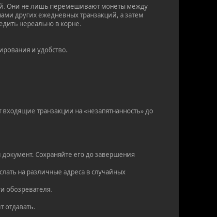
лой. Они не лишь перемешивают монеты между
онами других ежедневных транзакций, а затем
ледить нереально в корне.
ирования и удобство.
 входящие транзакции на «незапятнанность» до
й документ. Сохраняйте его до завершения
слать на различные адреса в случайных
ти обозревателя.
т отдавать.