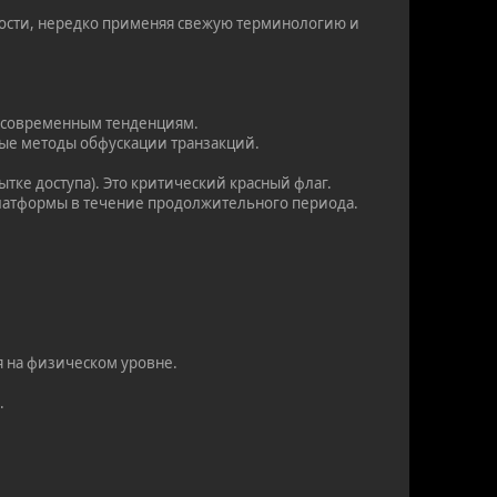
ности, нередко применяя свежую терминологию и
й современным тенденциям.
ные методы обфускации транзакций.
тке доступа). Это критический красный флаг.
 платформы в течение продолжительного периода.
я на физическом уровне.
.