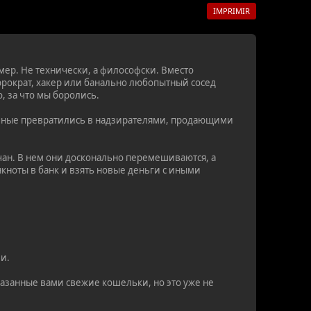
IMPRIMIR
мер. Не технически, а философски. Вместо
рократ, хакер или банально любопытный сосед
, за что мы боролись.
гичные превратились в надзирателями, продающими
чан. В нем они досконально перемешиваются, а
нкноты в банк и взять новые деньги с иными
и.
казанные вами свежие кошельки, но это уже не