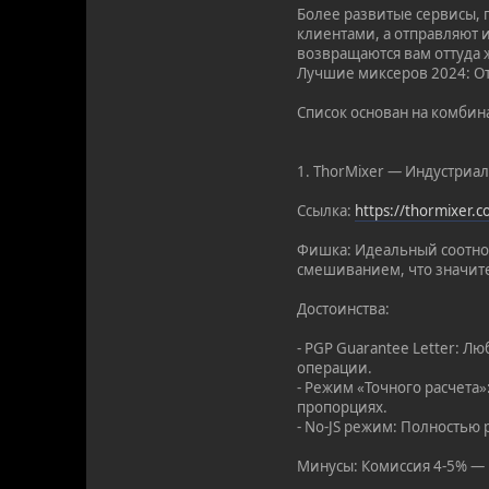
Более развитые сервисы, 
клиентами, а отправляют и
возвращаются вам оттуда ж
Лучшие миксеров 2024: От
Список основан на комбин
1. ThorMixer — Индустриа
Ссылка:
https://thormixer.
Фишка: Идеальный соотнош
смешиванием, что значит
Достоинства:
- PGP Guarantee Letter: 
операции.
- Режим «Точного расчета»
пропорциях.
- No-JS режим: Полностью 
Минусы: Комиссия 4-5% — н