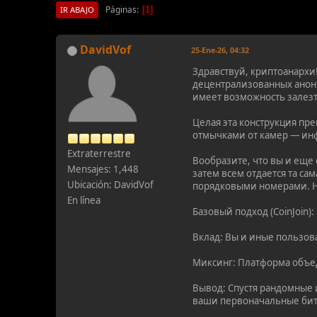
Páginas
1
IR ABAJO
DavidVof
25-Ene-26, 04:32
Здравствуй, криптоанархи
децентрализованных анони
имеет возможность залезть
Целая эта конструкция пр
отмычками от камер — ин
Extraterrestre
Вообразите, что вы и еще
Mensajes: 1,448
затем всем отдается та са
Ubicación: DavidVof
порядковыми номерами. Н
En línea
Базовый подход (CoinJoin):
Вклад: Вы и иные пользов
Миксинг: Платформа объед
Вывод: Спустя рандомные 
ваши первоначальные битк