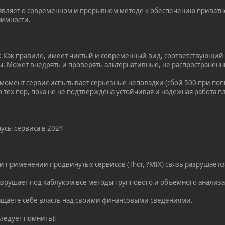
аявляет о современном и прорывном методе к обеспечению приват
нимности.
: Как правило, имеет чистый и современный вид, соответствующи
: Может внедрять и проверять альтернативные, не распространен
 момент сервис испытывает серьезные неполадки (сбой 500 при попы
о тех пор, пока не не подтверждена устойчивая и надежная работа
усы сервиса в 2024
и применении продвинутых сервисов (Thor, ?MIX) связь разрушаетс
Разрушает под каблуком все методы группового и объемного анализа
ащаете себе власть над своими финансовыми сведениями.
ледует помнить):