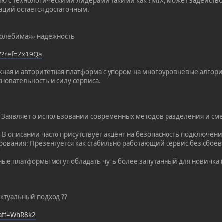
ию с технологическими лидерами такими как ?MIX, может задейств
аций остается достаточным.
колебимая» надежность
t/?ref=Zx19Qa
жная и авторитетная платформа с упором на многоуровневые алгори
новательность и силу сервиса.
: Заявляет о использовании современных методов разделения и с
: В описании часто присутствует акцент на безопасность подключен
рования: Презентуется как стабильно работающий сервис без сбоев
ные платформы могут обладать чуть более запутанный для новичка 
актуальный подход ??
?aff=WhR8k2