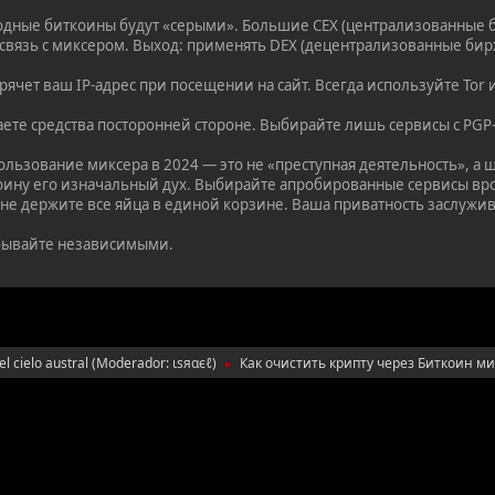
одные биткоины будут «серыми». Большие CEX (централизованные б
 связь с миксером. Выход: применять DEX (децентрализованные бир
рячет ваш IP-адрес при посещении на сайт. Всегда используйте Tor
аете средства посторонней стороне. Выбирайте лишь сервисы с PG
льзование миксера в 2024 — это не «преступная деятельность», а 
ину его изначальный дух. Выбирайте апробированные сервисы вроде
не держите все яйца в единой корзине. Ваша приватность заслужив
бывайте независимыми.
l cielo austral
(Moderador:
ιѕяαєℓ
)
Как очистить крипту через Биткоин м
►