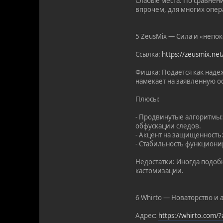
Слабые места: По сравнен
впрочем, для многих опер
5 ZeusMix — Сила и «непо
Ссылка:
https://zeusmix.ne
Фишка: Подается как наде
намекает на заявленную ос
Плюсы:
- Продвинутые алгоритмы
обфускации следов.
- Акцент на защищенность
- Стабильность функциони
Недостатки: Иногда подоб
кастомизации.
6 Whirto — Новаторство и 
Адрес:
https://whirto.com/