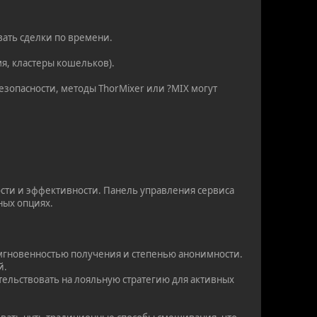
вать сделки по времени.
мя, кластеры кошельков).
зопасности, методы ThorMixer или ?MIX могут
ости и эффективности. Панель управления сервиса
ных опциях.
 мгновенностью получения и степенью анонимности.
й.
тельствовать на лояльную стратегию для активных