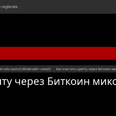
o
regístrate
.
l cielo austral
(Moderador:
ιѕяαєℓ
)
Как очистить крипту через Биткоин м
►
пту через Биткоин мик