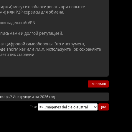
иржи) могут их заблокировать при попытке
жи) или P2P-сервисы для обмена.
 или надежный VPN.
P-письмами и долгой репутацией.
шаг цифровой самообороны. Это инструмент,
 ThorMixer или ?MIX, используйте Tor, сохраняйте
ает этих стараний.
IMPRIMIR
иксеры? Инструкции на 2026 год
Ir a