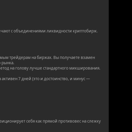
ичают с объединениями ликвидности криптобирж.
имым трейдерам на биржах. Вы получаете взамен
 рынка.
 метод на голову лучше стандартного микширования.
активен 7 дней (это и достоинство, и минус —
зиционирует себя как прямой противовес на слежку