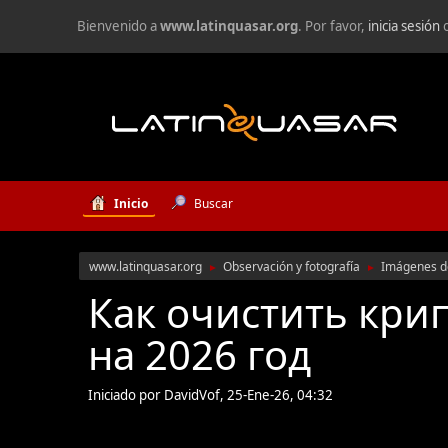
Bienvenido a
www.latinquasar.org
. Por favor,
inicia sesión
Inicio
Buscar
www.latinquasar.org
Observación y fotografía
Imágenes de
►
►
Как очистить кри
на 2026 год
Iniciado por DavidVof, 25-Ene-26, 04:32