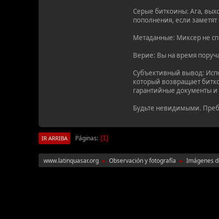
Серые биткоины: Ага, вых
пополнения, если заметят
Метаданные: Миксер не сп
Верие: Вы на время поруч
Субъективный вывод: Испо
который возвращает битко
гарантийные документы и 
Будьте невидимыми. Пре
Páginas
1
IR ARRIBA
www.latinquasar.org
Observación y fotografía
Imágenes de
►
►