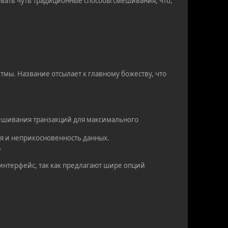
овать чуть традиционные способы смешивания, что,
тмы. Название отсылает к главному божеству, что
мешивания транзакций для максимального
ия и неприкосновенность данных.
.
интерфейс, так как предлагают шире опций