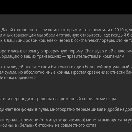
! Давай откровенно — биткоин, которым мы его помнили в 2010-х, у
мных транзакций мы обрели тотальную открытость, где каждый бю
 в ваш «цифровой кошелек» через blockchain-эксплореры. Это не то
евратилась в огромную прозрачную тюрьму. Chainalysis и ей анало
формацию о ваших транзакциях — правительствам и компаниям.
 сотня людей вносите свои биткоины в один большой виртуальный 
мая сумма, но абсолютно иные коины. Простая сравнение: отнести ба
иточка обрывается.
атели переводите средства на временный кошелек миксера.
иняет все фонды в пулы, многократно перемешивая и дробя на дол
интервалы времени (от минуток до часиков) монеты выводятся на у
оины, а «белые» биткоины из совместного котла.