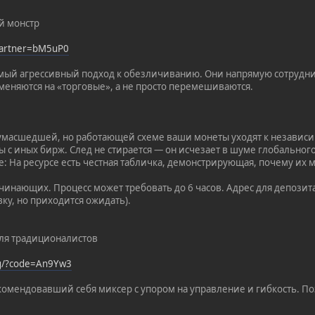
й монстр
?partner=bM5uP0
амый агрессивный подход к обезличиванию. Они напрямую сотрудн
еняются на «торговые», а не просто перемешиваются.
 сумасшедшей, но работающей схеме ваши монеты уходят к независ
 с иных бирж. След не стирается — он исчезает в шуме глобального
е: На ресурсе есть честная табличка, демонстрирующая, почему их
инающих. Процесс может требовать до 6 часов. Адрес для депозита 
ку, но приходится ожидать).
 Для традиционалистов
rg/?code=An9Yw3
комендовавший себя миксер с упором на управление и гибкость. По