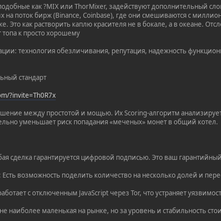
подобные как ?MIX или ThorMixer, задействуют дополнительный с
х на поток бирж (Binance, Coinbase), где они смешиваются с милли
е. Это как растворить каплю красителя не в бокале, а в океане. Отс
 топа к просто хорошему
ации: технология обезличивания, репутация, надежность функцион
льный стандарт
com/?invite=Th0R7x
ение между простотой и мощью. Их Scoring-алгоритм анализирует
ельно уменьшает риск попадания «меченых» монет в общий котел.
Любая сделка гарантируется цифровой подписью. Это ваш гарантийны
: Есть возможность поделить количество на несколько долей и пере
работает с отключенным JavaScript через Tor, что устраняет уязвимос
е наиболее маленькая на рынке, но за уровень и стабильность стои