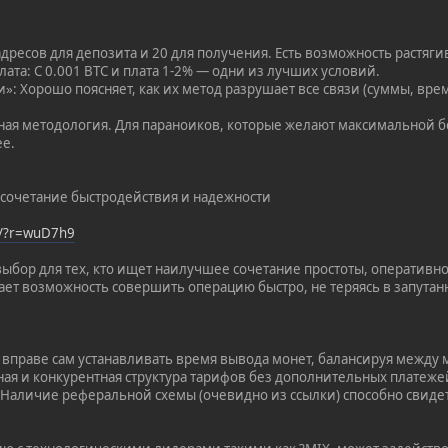
адресов для депозита и 20 для получения. Есть возможность растяги
ата: С 0.001 BTC и плата 1-2% — одни из лучших условий.
»: Хорошо поясняет, как их метод разрушает все связи (суммы, вре
ая методология. Для параноиков, которые желают максимальной бе
ее.
 сочетание быстродействия и надежности
op/?r=wuD7h9
ыбор для тех, кто ищет наилучшее сочетание простоты, оперативн
дает возможность совершить операцию быстро, не теряясь в запутан
т вправе сам устанавливать время вывода монет, балансируя между
сная и конкурентная структура тарифов без дополнительных платеже
 Наличие реферальной схемы (очевидно из ссылки) способно свиде