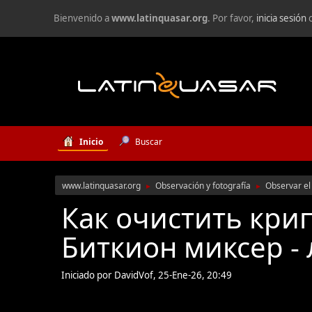
Bienvenido a
www.latinquasar.org
. Por favor,
inicia sesión
Inicio
Buscar
www.latinquasar.org
Observación y fotografía
Observar el 
►
►
Как очистить кри
Биткион миксер -
Iniciado por DavidVof, 25-Ene-26, 20:49