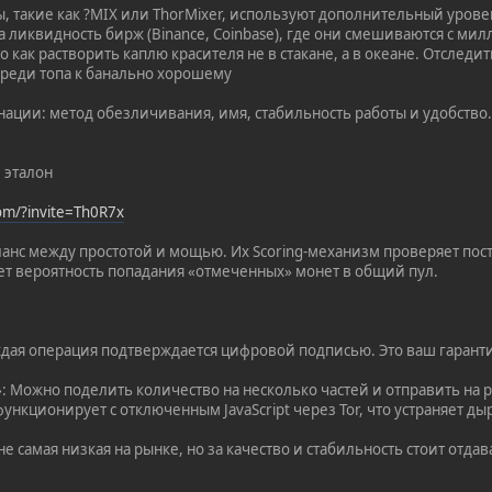
, такие как ?MIX или ThorMixer, используют дополнительный уров
а ликвидность бирж (Binance, Coinbase), где они смешиваются с м
о как растворить каплю красителя не в стакане, а в океане. Отследи
реди топа к банально хорошему
нации: метод обезличивания, имя, стабильность работы и удобство
 эталон
com/?invite=Th0R7x
анс между простотой и мощью. Их Scoring-механизм проверяет по
т вероятность попадания «отмеченных» монет в общий пул.
Каждая операция подтверждается цифровой подписью. Это ваш гаран
»: Можно поделить количество на несколько частей и отправить на
функционирует с отключенным JavaScript через Tor, что устраняет д
е самая низкая на рынке, но за качество и стабильность стоит отдав