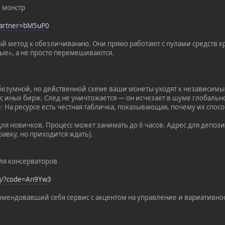
 монстр
?partner=bM5uP0
й метод к обезличиванию. Они прямо работают с пулами средств к
ые», а не просто перемешиваются.
х безумной, но действенной схеме ваши монеты уходят к независим
с иных бирж. След не уничтожается — он исчезает в шуме глобальн
е: На ресурсе есть честная табличка, показывающая, почему их сп
ля новичков. Процесс может занимать до 6 часов. Адрес для депозит
авку, но приходится ждать).
Для консерваторов
rg/?code=An9Yw3
омендовавший себя сервис с акцентом на управление и вариативност