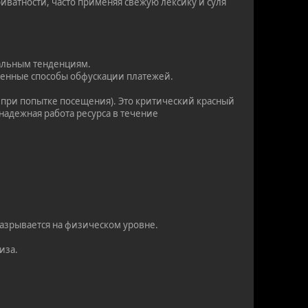
ватности, часто применяя свежую лексику и суля
уальным тенденциям.
ненные способы обфускации платежей.
 при попытке посещения). Это критический красный
 надежная работа ресурса в течение
разрывается на физическом уровне.
иза.