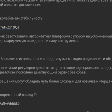
ию с технологическими гигантами вроде ?MIX, может задействовать
ий является достаточным.
околебимая» стабильность
/?ref=Zx19Qa
ак безотказная и авторитетная платформа с упором на усложненны
а декларируемую солидность и силу инструмента.
: Заявляет о использовании продвинутых методик разделения и о
: В описании регулярно делается акцент на конфиденциальность под
дается как постоянно действующий сервис без сбоев.
ешения могут обладать чуть более сложный для новичка интерфейс
современный взгляд ??
/?aff=WhR8k2