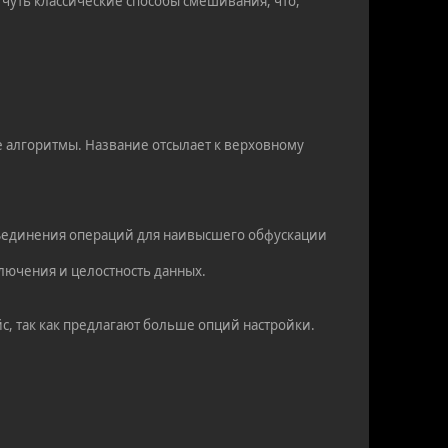
 чуть классические способы смешивания, что,
е алгоритмы. Название отсылает к верховному
бъединения операций для наивысшего обфускации
ключения и целостность данных.
, так как предлагают больше опций настройки.