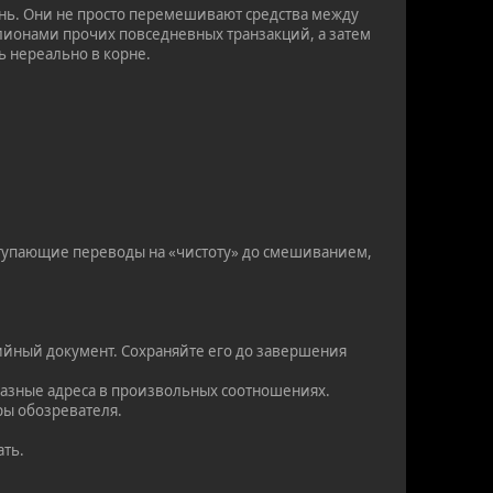
ень. Они не просто перемешивают средства между
иллионами прочих повседневных транзакций, а затем
ть нереально в корне.
.
ступающие переводы на «чистоту» до смешиванием,
тийный документ. Сохраняйте его до завершения
 разные адреса в произвольных соотношениях.
ыры обозревателя.
ать.