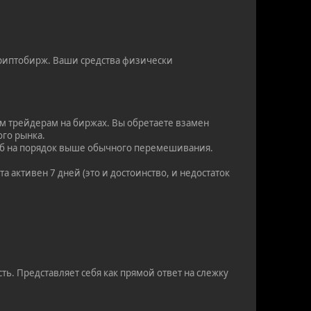
риптобирж. Ваши средства физически
ым трейдерам на биржах. Вы обретаете взамен
ого рынка.
особ на порядок выше обычного перемешивания.
а активен 7 дней (это и достоинство, и недостаток
ь. Представляет себя как прямой ответ на слежку