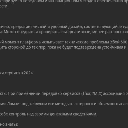
кларирует о передовом и инновационном методе к обеспечению при
ости.
ычно, предлагает чистый и удобный дизайн, соответствующий акт
: Может внедрять и проверять альтернативные, менее распростра
ный момент платформа испытывает технические проблемы (сбой 500
ить стороной до тех пор, пока не будет подтверждена устойчивая и
ки сервиса в 2024
ть: При применении передовых сервисов (Thor, ?MIX) ассоциация 
ния: Ломает под каблуком все методы кластерного и объемного анал
 себе контроль над своими денежными сведениями.
но знать):