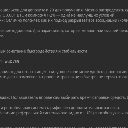
 кошельков для депозита и 20 для получения. Можно распределять 
: С 0.001 BTC и комиссия 1-2% — одни из наилучших условий.
»: Отлично поясняет, как их подход разрывает все ассоциации (кол
ая методология. Для параноиков, которые желают наивысшей безоп
ее.
ый сочетание быстродействия и стабильности
/?r=wuD7h9
ариант для тех, кто ищет наилучшее сочетание удобства, оператив
 что дает возможность провести транзакцию быстро, не теряясь в с
валы: Пользователь вправе сам выбирать время отправки средств,
я и рентабельная система тарифов без дополнительных взносов.
 Наличие реферальной системы (очевидно из URL) способно указыва