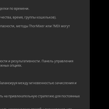
сделки по времени.
ичества, время, группы кошельков).
асности, методы ThorMixer или ?MIX могут
ности и результативности. Панель управления
ложных опциях.
 балансируя между мгновенностью зачисления и
ть на привлекательную стратегию для постоянных