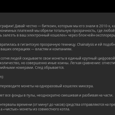
графии! Давай честно — биткоин, которым мы его знали в 2010-х, ка
нонимных платежей мы обрели тотальную прозрачность, где любой
ь залезть в ваш электронный кошелек» через блокчейн-эксплореры. 
евратилась в гигантскую прозрачную темницу. Chainalysis и ей по
 ваших операциях — властям и компаниям.
е сотня людей скидываете свои монеты в единый крупный цифровой 
я количество, но совершенно иные коины. Легкая сравнение: отнес
рийными номерами. След обрывается.
n):
 переводите монеты на одноразовый кошелек миксера.
ет все фонды в пулы, неоднократно смешивая и разбивая на части.
тервалы времени (от минут до часов) средства отправляются на пр
а «чистые» монеты из совместного котла.