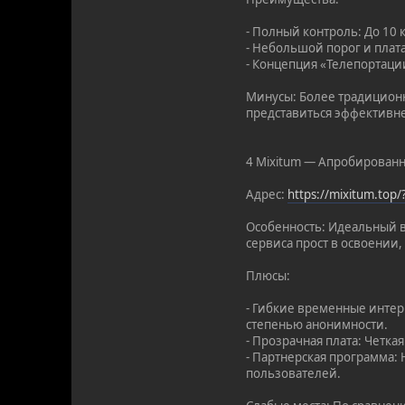
- Полный контроль: До 10
- Небольшой порог и плата
- Концепция «Телепортации
Минусы: Более традиционн
представиться эффективн
4 Mixitum — Апробированн
Адрес:
https://mixitum.top
Особенность: Идеальный в
сервиса прост в освоении,
Плюсы:
- Гибкие временные интер
степенью анонимности.
- Прозрачная плата: Четка
- Партнерская программа:
пользователей.