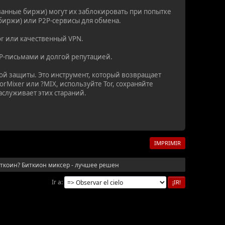
ванные биржи) могут их заблокировать при попытке
биржи) или P2P-сервисы для обмена.
or или качественный VPN.
P-письмами и долгой репутацией.
вой защиты. Это инструмент, который возвращает
Mixer или ?MIX, используйте Tor, сохраняйте
аслуживает этих стараний.
IMPRIMIR
иткоин? Биткион миксер - лучшее решен
Ir a