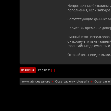
Непрозрачные биткоины: А
пополнения, если заподоз
Сопутствующие данные: Мик
Верие: Вы временно довер
Личный итог: Использован
биткоину его изначальный
гарантийные документы и 
Оставайтесь невидимыми.
Páginas
1
IR ARRIBA
www.latinquasar.org
Observación y fotografía
Observar el 
►
►