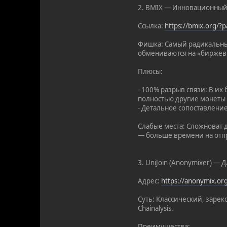
2. BMIX — Инновационный
Ссылка:
https://bmix.org/
Фишка: Самый радикальны
обмениваются на «биржев
Плюсы:
- 100% разрыв связи: В и
полностью другие монеты 
- Детальное сопоставлени
Слабые места: Сложноват д
— больше времени на отпр
3. UniJoin (Anonymixer) — 
Адрес:
https://anonymix.o
Суть: Классический, зарек
Chainalysis.
Преимущества: