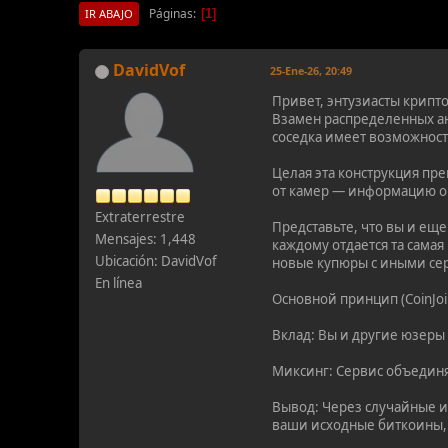
Páginas
1
IR ABAJO
DavidVof
25-Ene-26, 20:49
Привет, энтузиасты крипто
Взамен распределенных а
соседка имеет возможност
Целая эта конструкция пр
от камер — информацию о
Extraterrestre
Представьте, что вы и ещ
Mensajes: 1,448
каждому отдается та сама
Ubicación: DavidVof
новые купюры с иными се
En línea
Основной принцип (CoinJoi
Вклад: Вы и другие юзеры
Миксинг: Сервис объединя
Вывод: Через случайные ин
ваши исходные биткоины, 