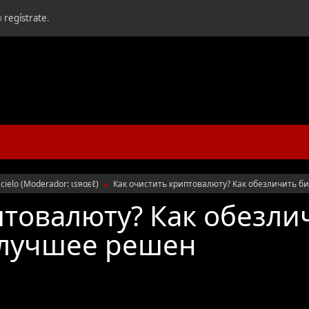
o
regístrate
.
cielo
(Moderador:
ιѕяαєℓ
)
Как очистить криптовалюту? Как обезличить б
►
птовалюту? Как обезли
 лучшее решен