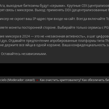
га, выходные биткоины будут «серыми». Крупные CEX (централизо
рят связь с миксером. Выход: применять DEX (децентрализованные 
сер не скроет ваш IP-адрес при входе на сайт. Всегда включайте T
яете монеты посторонней стороне. Выбирайте только сервисы с PG
ие миксера в 2024 — это не «незаконная активность», а шаг цифро
 дух. Отдавайте предпочтение апробированные платформы типа Thor
не держите все яйца в одной корзине. Ваша конфиденциальность з
 Оставайтесь независимыми.
cielo
(Moderador:
ιѕяαєℓ
)
Как очистить криптовалюту? Как обезличить б
►