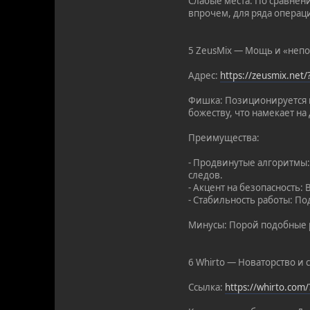
Слабые места: По сравнен
впрочем, для ряда операц
5 ZeusMix — Мощь и «неп
Адрес:
https://zeusmix.net
Фишка: Позиционируется к
божеству, что намекает н
Преимущества:
- Продвинутые алгоритмы
следов.
- Акцент на безопасность
- Стабильность работы: По
Минусы: Порой подобные р
6 Whirto — Новаторство и 
Ссылка:
https://whirto.com