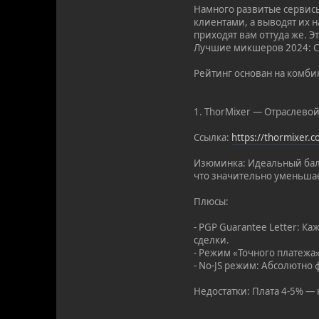
Намного развитые сервисы
клиентами, а выводят их н
приходят вам оттуда же. Эт
Лучшие микшеров 2024: С
Рейтинг основан на комби
1. ThorMixer — Отраслевой
Ссылка:
https://thormixer.
Изюминка: Идеальный бал
что значительно уменьшае
Плюсы:
- PGP Guarantee Letter: 
сделки.
- Режим «Точного платежа
- No-JS режим: Абсолютно 
Недостатки: Плата 4-5% — н