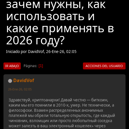
зачем нужны, как
использовать и
какие применять в
2026 году?
Iniciado por DavidVof, 26-Ene-26, 02:05
Páginas
1
IR ABAJO
ACCIONES DEL USUARIO
DavidVof
26-Ene-26, 02:05
Здравствуй, криптоанархи! Давай честно — биткоин,
каким мы его помнили в 2010-х, умер. Не технически, а
философски. Взамен распределенных анонимных
платежей мы обрели тотальную открытость, где каждый
чиновник, взломщик или просто любопытный соседка
может залезть в ваш электронный кошелек» через