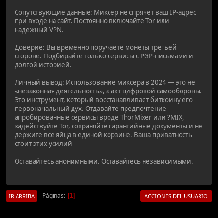
Сопутствующие данные: Миксер не спрячет ваш IP-адрес
при входе на сайт. Постоянно включайте Tor или
надежный VPN.
Доверие: Вы временно поручаете монеты третьей
стороне. Подбирайте только сервисы с PGP-письмами и
долгой историей.
Личный вывод: Использование миксера в 2024 — это не
«незаконная деятельность», а акт цифровой самообороны.
Это инструмент, который восстанавливает биткоину его
первоначальный дух. Отдавайте предпочтение
апробированные сервисы вроде ThorMixer или ?MIX,
задействуйте Tor, сохраняйте гарантийные документы и не
держите все яйца в единой корзине. Ваша приватность
стоит этих усилий.
Оставайтесь анонимными. Оставайтесь независимыми.
Páginas
1
IR ARRIBA
ACCIONES DEL USUARIO