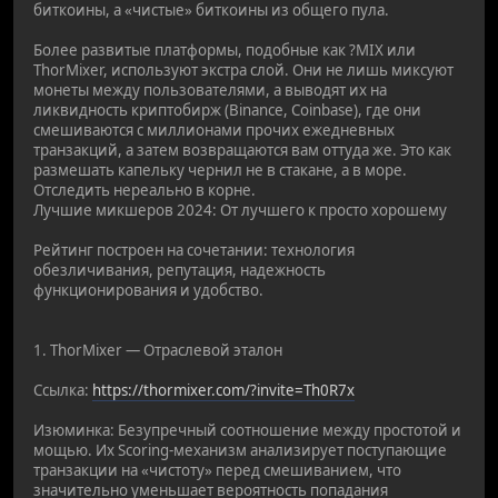
биткоины, а «чистые» биткоины из общего пула.
Более развитые платформы, подобные как ?MIX или
ThorMixer, используют экстра слой. Они не лишь миксуют
монеты между пользователями, а выводят их на
ликвидность криптобирж (Binance, Coinbase), где они
смешиваются с миллионами прочих ежедневных
транзакций, а затем возвращаются вам оттуда же. Это как
размешать капельку чернил не в стакане, а в море.
Отследить нереально в корне.
Лучшие микшеров 2024: От лучшего к просто хорошему
Рейтинг построен на сочетании: технология
обезличивания, репутация, надежность
функционирования и удобство.
1. ThorMixer — Отраслевой эталон
Ссылка:
https://thormixer.com/?invite=Th0R7x
Изюминка: Безупречный соотношение между простотой и
мощью. Их Scoring-механизм анализирует поступающие
транзакции на «чистоту» перед смешиванием, что
значительно уменьшает вероятность попадания