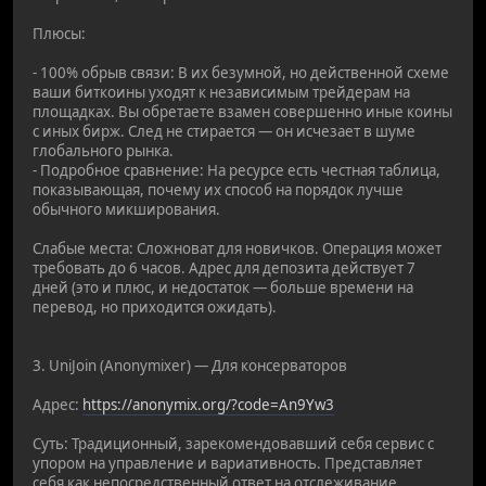
Плюсы:
- 100% обрыв связи: В их безумной, но действенной схеме
ваши биткоины уходят к независимым трейдерам на
площадках. Вы обретаете взамен совершенно иные коины
с иных бирж. След не стирается — он исчезает в шуме
глобального рынка.
- Подробное сравнение: На ресурсе есть честная таблица,
показывающая, почему их способ на порядок лучше
обычного микширования.
Слабые места: Сложноват для новичков. Операция может
требовать до 6 часов. Адрес для депозита действует 7
дней (это и плюс, и недостаток — больше времени на
перевод, но приходится ожидать).
3. UniJoin (Anonymixer) — Для консерваторов
Адрес:
https://anonymix.org/?code=An9Yw3
Суть: Традиционный, зарекомендовавший себя сервис с
упором на управление и вариативность. Представляет
себя как непосредственный ответ на отслеживание