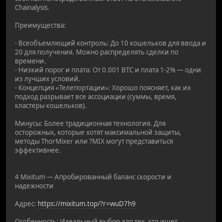
Chainalysis.
Преимущества:
- Всеобъемлющий контроль: До 10 кошельков для ввода и
20 для получения. Можно распределять сделки по
времени.
- Низкий порог и плата: От 0.001 BTC и плата 1-2% — одни
из лучших условий.
- Концепция «Телепортации»: Хорошо поясняет, как их
подход разрывает все ассоциации (суммы, время,
кластеры кошельков).
Минусы: Более традиционная технология. Для
осторожных, которые хотят максимальной защиты,
методы ThorMixer или ?MIX могут представиться
эффективнее.
4 Mixitum — Апробированный баланс скорости и
надежности
Адрес:
https://mixitum.top/?r=wuD7h9
Особенность: Идеальный выбор для тех, кто ищет