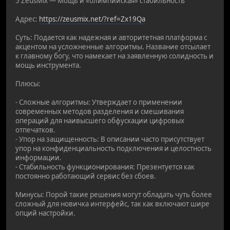
5 ZeusMix — Мощь и «олимпийская» стабильность
Адрес:
https://zeusmix.net/?ref=Zx19Qa
Суть: Подается как надежная и авторитетная платформа с
акцентом на усложненные алгоритмы. Название отсылает
к главному богу, что намекает на заявленную солидность и
мощь инструмента.
Плюсы:
- Сложные алгоритмы: Утверждает о применении
современных методов разделения и смешивания
операций для наивысшего обфускации цифровых
отпечатков.
- Упор на защищенность: В описании часто присутствует
упор на конфиденциальность подключения и целостность
информации.
- Стабильность функционирования: Презентуется как
постоянно работающий сервис без сбоев.
Минусы: Порой такие решения могут обладать чуть более
сложный для новичка интерфейс, так как включают шире
опций настройки.