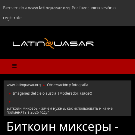
Bienvenido a
www.latinquasar.org
. Por favor,
inicia sesión
o
regístrate
.
www.latinquasar.org
Observación y fotografía
►
Imágenes del cielo austral
(Moderador:
ιѕяαєℓ
)
►
►
Биткоин миксеры - зачем нужны, как использовать и какие
применять в 2026 году?
Биткоин миксеры -