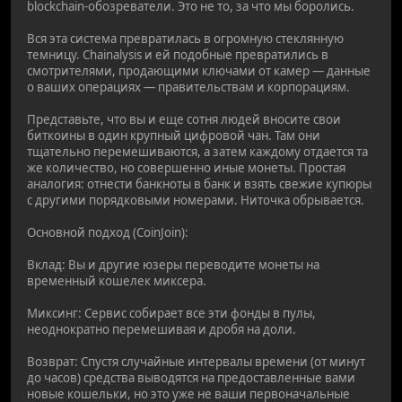
blockchain-обозреватели. Это не то, за что мы боролись.
Вся эта система превратилась в огромную стеклянную
темницу. Chainalysis и ей подобные превратились в
смотрителями, продающими ключами от камер — данные
о ваших операциях — правительствам и корпорациям.
Представьте, что вы и еще сотня людей вносите свои
биткоины в один крупный цифровой чан. Там они
тщательно перемешиваются, а затем каждому отдается та
же количество, но совершенно иные монеты. Простая
аналогия: отнести банкноты в банк и взять свежие купюры
с другими порядковыми номерами. Ниточка обрывается.
Основной подход (CoinJoin):
Вклад: Вы и другие юзеры переводите монеты на
временный кошелек миксера.
Миксинг: Сервис собирает все эти фонды в пулы,
неоднократно перемешивая и дробя на доли.
Возврат: Спустя случайные интервалы времени (от минут
до часов) средства выводятся на предоставленные вами
новые кошельки, но это уже не ваши первоначальные