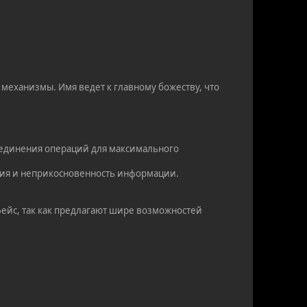
механизмы. Имя ведет к главному божеству, что
ъединения операций для максимального
ения и неприкосновенность информации.
фейс, так как предлагают шире возможностей