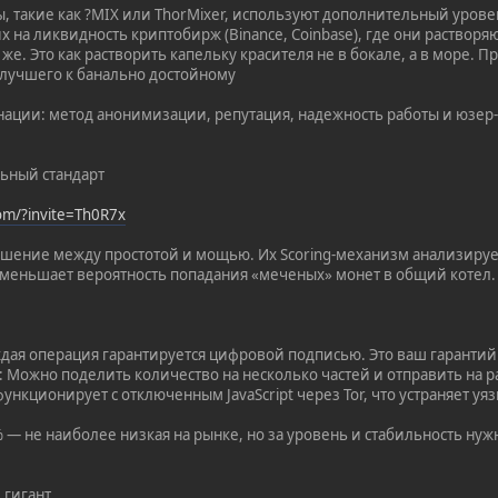
, такие как ?MIX или ThorMixer, используют дополнительный урове
х на ликвидность криптобирж (Binance, Coinbase), где они раство
 же. Это как растворить капельку красителя не в бокале, а в море. 
 лучшего к банально достойному
нации: метод анонимизации, репутация, надежность работы и юзер
льный стандарт
com/?invite=Th0R7x
шение между простотой и мощью. Их Scoring-механизм анализируе
меньшает вероятность попадания «меченых» монет в общий котел.
аждая операция гарантируется цифровой подписью. Это ваш гаранти
»: Можно поделить количество на несколько частей и отправить на 
функционирует с отключенным JavaScript через Tor, что устраняет у
 — не наиболее низкая на рынке, но за уровень и стабильность нуж
 гигант