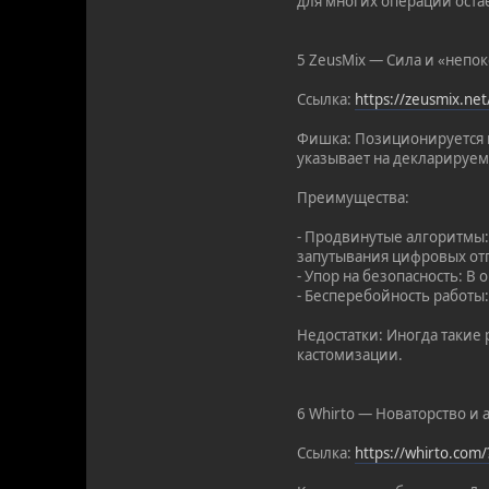
для многих операций ост
5 ZeusMix — Сила и «непо
Ссылка:
https://zeusmix.ne
Фишка: Позиционируется к
указывает на декларируем
Преимущества:
- Продвинутые алгоритмы
запутывания цифровых от
- Упор на безопасность: 
- Бесперебойность работы
Недостатки: Иногда такие
кастомизации.
6 Whirto — Новаторство и 
Ссылка:
https://whirto.com