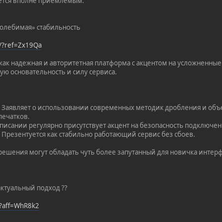
ается вполне приемлемым.
колебимая» стабильность
t/?ref=Zx19Qa
ак надежная и авторитетная платформа с акцентом на усложненные 
ую основательность и силу сервиса.
: Заявляет о использовании современных методик дробления и об
печатков.
В описании регулярно присутствует акцент на безопасность подключ
: Презентуется как стабильно работающий сервис без сбоев.
 решения могут обладать чуть более запутанный для новичка интер
актуальный подход ??
/?aff=WhR8k2