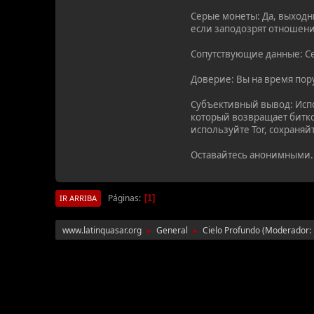
Серые монеты: Да, выходн
если заподозрят отношени
Сопутствующие данные: Сер
Доверие: Вы на время пор
Субъективный вывод: Испо
который возвращает битко
используйте Tor, сохраня
Оставайтесь анонимными.
Páginas
1
IR ARRIBA
www.latinquasar.org
General
Cielo Profundo
(Moderador:
►
►