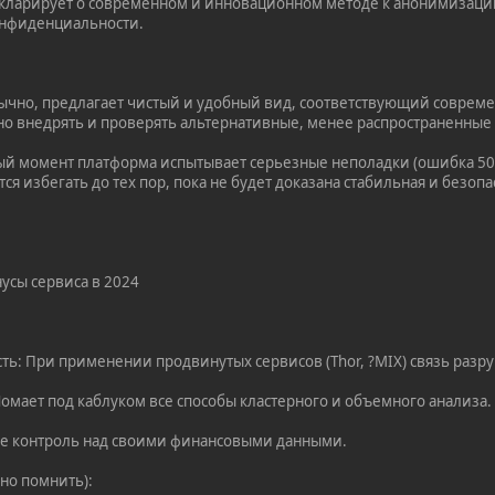
екларирует о современном и инновационном методе к анонимизаци
онфиденциальности.
ычно, предлагает чистый и удобный вид, соответствующий соврем
но внедрять и проверять альтернативные, менее распространенные
ный момент платформа испытывает серьезные неполадки (ошибка 50
тся избегать до тех пор, пока не будет доказана стабильная и без
усы сервиса в 2024
ть: При применении продвинутых сервисов (Thor, ?MIX) связь разр
Ломает под каблуком все способы кластерного и объемного анализа.
бе контроль над своими финансовыми данными.
но помнить):