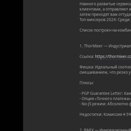
Намного развитые сервисы
клиентами, а отправляют и
затем приходят вам оттуда
Топ миксеров 2024: Среди
Список построен на комби
1. ThorMixer — Индустриа
Ссылка:
https://thormixer.
Фишка: Идеальный соотно
смешиванием, что резко у
Плюсы:
- PGP Guarantee Letter: К
- Опция «Точного платежа
- No-JS режим: Абсолютно 
Недостатки: Комиссия 4-5%
2. BMIX — Инновационный