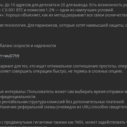
: До 10 адресов для депозита и 20 для вывода. Есть возможность 
: С 0.001 BTC и комиссия 1-2% — одни из наилучших условий.
»: Хорошо объясняет, как их метод разрывает все связи (количества
ая технология. Для параноиков, которые хотят наивысшей защиты, с
баланс скорости и надежности
/?r=wuD7h9
ариант для тех, кто ищет оптимальное соотношение простоты, опер
воляет совершить операцию быстро, не теряясь в сложных опциях.
е интервалы: Пользователь может сам выбирать время отправки м
онфиденциальности.
 и рентабельная структура комиссий без дополнительных платежей.
 Наличие реферальной схемы (очевидно из URL) способно свидетел
и с продвинутыми гигантами такими как ?MIX, может задействовать 