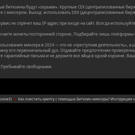
ые биткоины будут «серыми». Крупные CEX (централизованные бирж
е с миксером. Выход: использовать DEX (децентрализованные бирж
вис не спрячет ваш IP-адрес при входе на сайт. Всегда используйт
учаете монеты посторонней стороне. Подбирайте лишь платформы 
льзование миксера в 2024 — это не «преступная деятельность», а 
ину его первоначальный дух. Отдавайте предпочтение проверенны
йте гарантийные письма и не держите все яйца в одной корзине. Ва
 Пребывайте свободными.
ιѕяαєℓ
)
Как очистить крипту с помощью Биткоин миксеры? Иснтрукции н
►