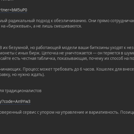
partner=bM5uP0
мый радикальный подход к обезличиванию. Они прямо сотрудничаю
 на «биржевые», а не лишь смешиваются.
 В их безумной, но работающей модели ваши биткоины уходят к не
монеты с иных бирж. Цепочка не уничтожается — он теряется в шум
а сайте есть честная табличка, показывающая, почему их способ на
инающих. Процесс может требовать до 6 часов. Кошелек для внесени
авку, но нужно ждать).
 Для традиционалистов
rg/?code=An9Yw3
веренный сервис с упором на управление и вариативность. Позици