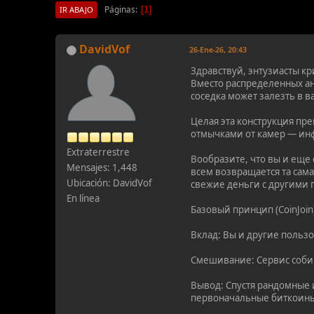
Páginas
1
IR ABAJO
DavidVof
26-Ene-26, 20:43
Здравствуй, энтузиасты кр
Вместо распределенных а
соседка может залезть в 
Целая эта конструкция пр
отмычками от камер — ин
Extraterrestre
Вообразите, что вы и еще
Mensajes: 1,448
всем возвращается та сам
Ubicación: DavidVof
свежие деньги с другими 
En línea
Базовый принцип (CoinJoin
Вклад: Вы и другие польз
Смешивание: Сервис собир
Вывод: Спустя рандомные 
первоначальные биткоины,