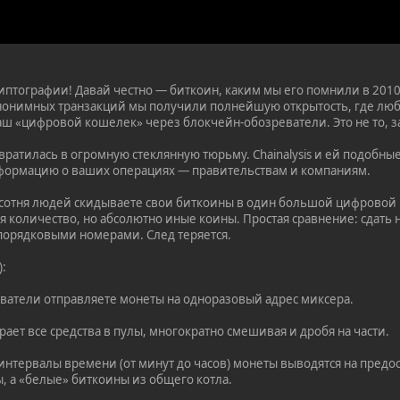
иптографии! Давай честно — биткоин, каким мы его помнили в 2010-х
нонимных транзакций мы получили полнейшую открытость, где лю
ваш «цифровой кошелек» через блокчейн-обозреватели. Это не то, з
евратилась в огромную стеклянную тюрьму. Chainalysis и ей подоб
формацию о ваших операциях — правительствам и компаниям.
 сотня людей скидываете свои биткоины в один большой цифровой 
ая количество, но абсолютно иные коины. Простая сравнение: сдат
порядковыми номерами. След теряется.
):
ователи отправляете монеты на одноразовый адрес миксера.
ает все средства в пулы, многократно смешивая и дробя на части.
интервалы времени (от минут до часов) монеты выводятся на предо
 а «белые» биткоины из общего котла.