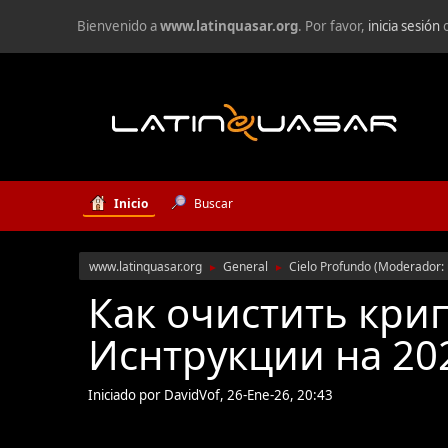
Bienvenido a
www.latinquasar.org
. Por favor,
inicia sesión
Inicio
Buscar
www.latinquasar.org
General
Cielo Profundo
(Moderador:
►
►
Как очистить кри
Иснтрукции на 20
Iniciado por DavidVof, 26-Ene-26, 20:43