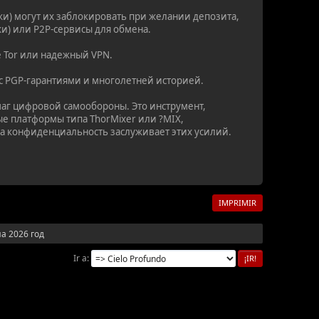
и) могут их заблокировать при желании депозита,
и) или P2P-сервисы для обмена.
е Tor или надежный VPN.
с PGP-гарантиями и многолетней историей.
шаг цифровой самообороны. Это инструмент,
е платформы типа ThorMixer или ?MIX,
ша конфиденциальность заслуживает этих усилий.
IMPRIMIR
а 2026 год
Ir a