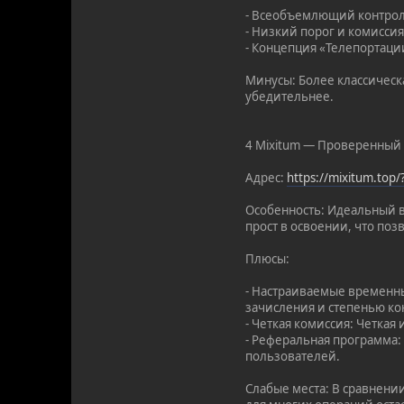
- Всеобъемлющий контроль
- Низкий порог и комиссия
- Концепция «Телепортации
Минусы: Более классическ
убедительнее.
4 Mixitum — Проверенный 
Адрес:
https://mixitum.top
Особенность: Идеальный в
прост в освоении, что поз
Плюсы:
- Настраиваемые временны
зачисления и степенью к
- Четкая комиссия: Четкая
- Реферальная программа:
пользователей.
Слабые места: В сравнени