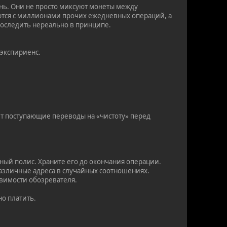
нь. Они не просто миксуют монеты между
ряются с миллионами прочих ежедневных операций, а
Проследить нереально в принципе.
-экспириенс.
т поступающие переводы на «чистоту» перед
йный полис. Храните его до окончания операции.
различные адреса в случайных соотношениях.
язвимости обозревателя.
но платить.