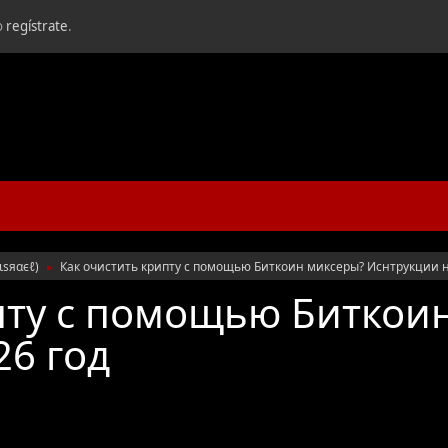
o
regístrate
.
ιѕяαєℓ
)
Как очистить крипту с помощью Биткоин миксеры? Иснтрукции н
►
пту с помощью Биткои
26 год