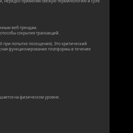
и, нередко применяя свежую терминологию и суля
енным веб-трендам.
 способы сокрытия транзакций.
0 при попытке посещения). Это критический
опасная функционирование платформы в течение
ушается на физическом уровне.