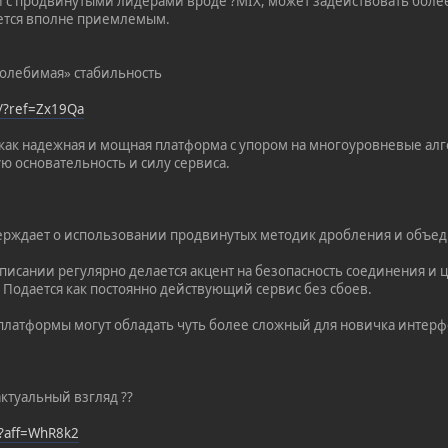
и с продвинутыми лидерами вроде ?MIX, может задействовать боле
ается вполне приемлемым.
колебимая» стабильность
t/?ref=Zx19Qa
ак надежная и мощная платформа с упором на многоуровневые алго
ю основательность и силу сервиса.
верждает о использовании продвинутых методик дробления и объе
 описании регулярно делается акцент на безопасность соединения и
 Подается как постоянно действующий сервис без сбоев.
 платформы могут обладать чуть более сложный для новичка интер
актуальный взгляд ??
/?aff=WhR8k2