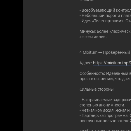
- Всеобъемлющий контроль
- Небольшой порог и плата
- Идея «Телепортации»: От
Минусы: Более классическ
эффективнее.
4 Mixitum — Проверенный
Адрес:
https://mixitum.top
Особенность: Идеальный в
прост в освоении, что дае
Сильные стороны:
- Настраиваемые задержки
степенью анонимности.
- Четкая комиссия: Ясная 
- Партнерская программа:
постоянных пользователе