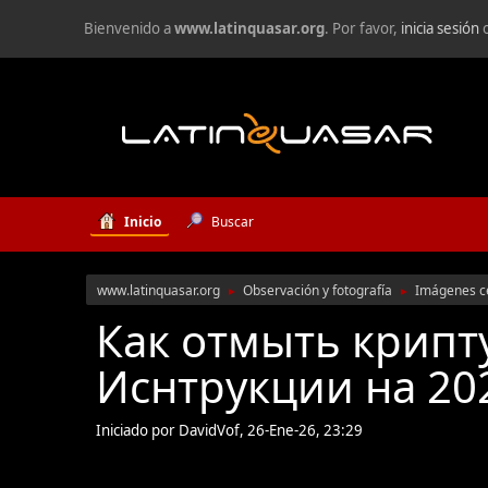
Bienvenido a
www.latinquasar.org
. Por favor,
inicia sesión
Inicio
Buscar
www.latinquasar.org
Observación y fotografía
Imágenes c
►
►
Как отмыть крипт
Иснтрукции на 20
Iniciado por DavidVof, 26-Ene-26, 23:29