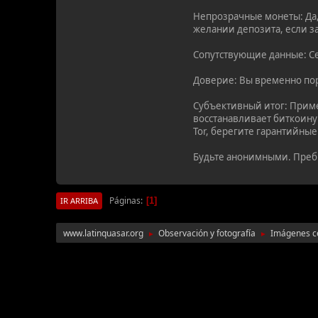
Непрозрачные монеты: Да,
желании депозита, если з
Сопутствующие данные: Сер
Доверие: Вы временно пор
Субъективный итог: Приме
восстанавливает биткоину
Tor, берегите гарантийные
Будьте анонимными. Преб
Páginas
1
IR ARRIBA
www.latinquasar.org
Observación y fotografía
Imágenes c
►
►