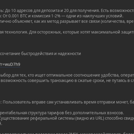
: До 10 адресов для депозита и 20 для получения. Есть возможност
: От 0.001 BTC и комиссия 1-2% — одни из наилучших условий.
лично объясняет, как их метод разрывает все связи (количества, вре
ая технология. Для осторожных, которые хотят максимальной защит
 сочетание быстродействия и надежности
/?r=wuD7h9
ыбор для тех, кто ищет оптимальное соотношение удобства, опера
т возможность совершить транзакцию в сжатые сроки, не путаясь в 
: Пользователь вправе сам устанавливать время отправки монет, 
и рентабельная структура тарифов без дополнительных взносов.
 Существование реферальной системы (видно из URL) способно свид
й.