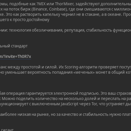
мы, подобные как ?MIX или ThorMixer, задействуют дополнительны
х на поток бирж (Binance, Coinbase), где они смешиваются с милли
е. Это как растворить капельку чернил не в стакане, а в океане. 
чшего к просто достойному
ании: технология обезличивания, репутация, стабильность функцио
льный стандарт
om/?invite=Th0R7x
нс между простотой и силой. Их Scoring-алгоритм проверяет пост
но уменьшает вероятность попадания «меченых» монет в общий ко
юбая операция гарантируется электронной подписью. Это ваш страх
»: Можно поделить количество на несколько долей и переслать на
функционирует с выключенным JavaScript через Tor, что устраняет д
аиболее низкая на рынке, но за качество и стабильность нужно плат
 гигант