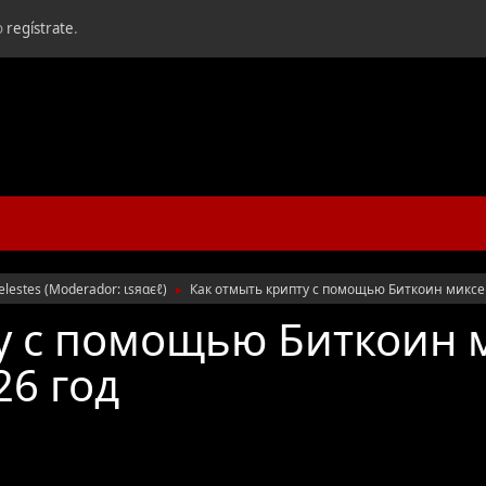
o
regístrate
.
elestes
(Moderador:
ιѕяαєℓ
)
Как отмыть крипту с помощью Биткоин миксе
►
у с помощью Биткоин 
26 год