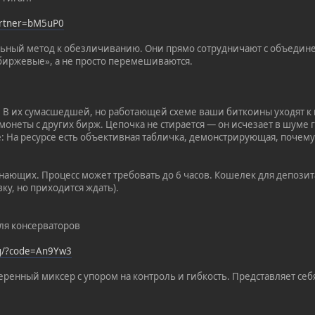
partner=bM5uP0
ьный метод к обезличиванию. Они прямо сотрудничают с объедин
биржевые», а не просто перемешиваются.
: В их сумасшедшей, но работающей схеме ваши биткоины уходят к
монеты с других бирж. Цепочка не стирается — он исчезает в шуме 
е: На ресурсе есть объективная табличка, демонстрирующая, почему
ающих. Процесс может требовать до 6 часов. Кошелек для депозита 
ку, но приходится ждать).
Для консерваторов
rg/?code=An9Yw3
еренный миксер с упором на контроль и гибкость. Представляет себ