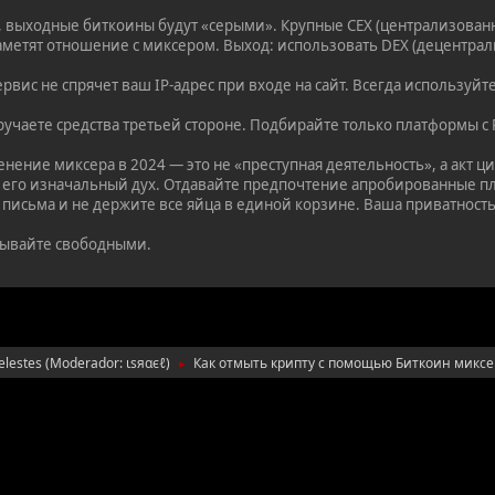
 выходные биткоины будут «серыми». Крупные CEX (централизован
аметят отношение с миксером. Выход: использовать DEX (децентра
вис не спрячет ваш IP-адрес при входе на сайт. Всегда используйт
учаете средства третьей стороне. Подбирайте только платформы с 
нение миксера в 2024 — это не «преступная деятельность», а акт 
 его изначальный дух. Отдавайте предпочтение апробированные пл
 письма и не держите все яйца в единой корзине. Ваша приватность
ывайте свободными.
elestes
(Moderador:
ιѕяαєℓ
)
Как отмыть крипту с помощью Биткоин миксе
►