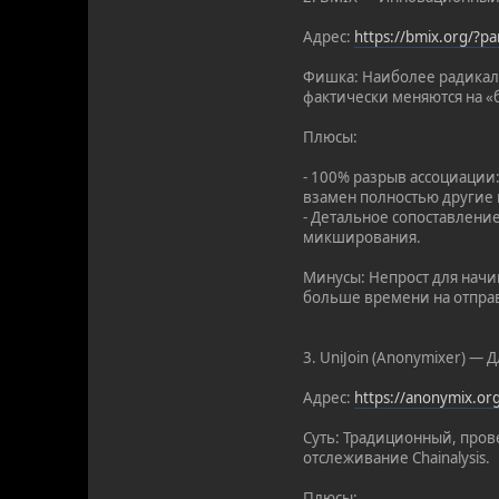
Адрес:
https://bmix.org/?
Фишка: Наиболее радикал
фактически меняются на «
Плюсы:
- 100% разрыв ассоциации
взамен полностью другие 
- Детальное сопоставлени
микширования.
Минусы: Непрост для начин
больше времени на отправ
3. UniJoin (Anonymixer) — 
Адрес:
https://anonymix.o
Суть: Традиционный, пров
отслеживание Chainalysis.
Плюсы: