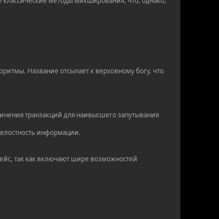
е классические методы микширования, что, однако,
ритмы. Название отсылает к верховному богу, что
динения транзакций для наивысшего запутывания
 целостность информации.
фейс, так как включают шире возможностей