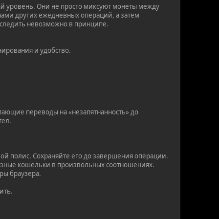
й уровень. Они не просто миксуют монеты между
онами других ежедневных операций, а затем
Проследить невозможно в принципе.
нирования и удобство.
упающие переводы на «незапятнанность» до
тел.
овой полис. Сохраняйте его до завершения операции.
 разные кошельки в произвольных соотношениях.
ыры браузера.
ить.