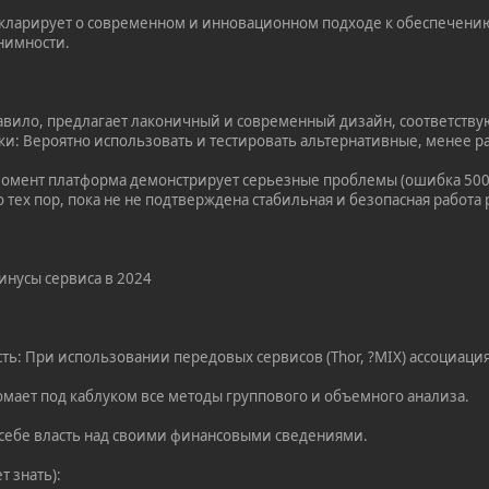
кларирует о современном и инновационном подходе к обеспечению
нимности.
равило, предлагает лаконичный и современный дизайн, соответст
и: Вероятно использовать и тестировать альтернативные, менее 
 момент платформа демонстрирует серьезные проблемы (ошибка 500 
 тех пор, пока не не подтверждена стабильная и безопасная работа
инусы сервиса в 2024
ть: При использовании передовых сервисов (Thor, ?MIX) ассоциаци
Ломает под каблуком все методы группового и объемного анализа.
 себе власть над своими финансовыми сведениями.
т знать):