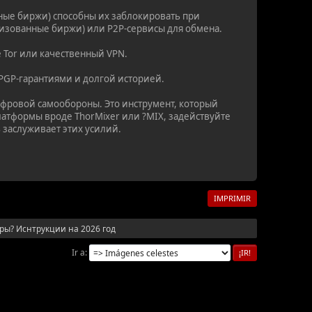
ные биржи) способны их заблокировать при
лизованные биржи) или P2P-сервисы для обмена.
е Tor или качественный VPN.
PGP-гарантиями и долгой историей.
цифровой самообороны. Это инструмент, который
атформы вроде ThorMixer или ?MIX, задействуйте
 заслуживает этих усилий.
IMPRIMIR
ры? Иснтрукции на 2026 год
Ir a