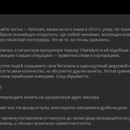
айте честно — биткоин, каким мы его знали в 2010-х, умер. Не те
брели полнейшую открытость, где любой чиновник, взломщик или 
з blockchain-эксплореры. Это не то, за что мы сражались.
ратилась в гигантскую прозрачную тюрьму. Chainalysis и ей подобн
рмацию о ваших операциях — правительствам и корпорациям.
 сотня людей скидываете свои биткоины в один крупный цифровой 
ся та самая количество, но абсолютно другие монеты. Легкая срав
ругими серийными номерами. След обрывается.
):
 переводите монеты на одноразовый адрес миксера.
ает все эти фонды в пулы, многократно смешивая и дробя на доли.
 промежутки времени (от минуток до часов) средства выводятся на 
оины, а «белые» монеты из совместного котла.