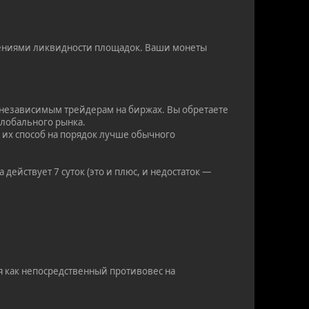
ениями ликвидности площадок. Ваши монеты
 независимым трейдерам на биржах. Вы обретаете
глобального рынка.
 их способ на порядок лучше обычного
действует 7 суток (это и плюс, и недостаток —
я как непосредственный противовес на