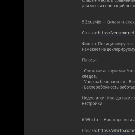
Слабые места: В сравнени
для многих операций ост
5 ZeusMix — Сила и «непо
Ссылка:
https://zeusmix.ne
Фишка: Позиционируется к
намекает на декларируему
Плюсы:
- Сложные алгоритмы: Ут
следов.
- Упор на безопасность: В
- Бесперебойность работы:
Недостатки: Иногда такие
настройки.
6 Whirto — Новаторство и 
Ссылка:
https://whirto.com