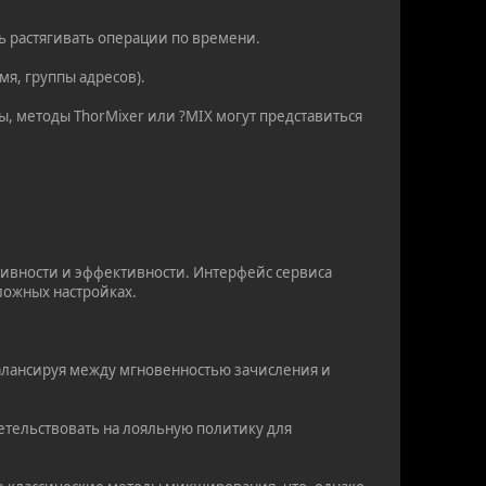
ь растягивать операции по времени.
мя, группы адресов).
ы, методы ThorMixer или ?MIX могут представиться
тивности и эффективности. Интерфейс сервиса
сложных настройках.
балансируя между мгновенностью зачисления и
етельствовать на лояльную политику для