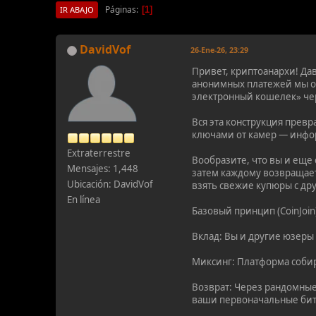
Páginas
1
IR ABAJO
DavidVof
26-Ene-26, 23:29
Привет, криптоанархи! Дав
анонимных платежей мы о
электронный кошелек» чере
Вся эта конструкция прев
ключами от камер — инфо
Extraterrestre
Вообразите, что вы и еще
Mensajes: 1,448
затем каждому возвращает
Ubicación: DavidVof
взять свежие купюры с д
En línea
Базовый принцип (CoinJoin
Вклад: Вы и другие юзеры
Миксинг: Платформа собир
Возврат: Через рандомные
ваши первоначальные битк