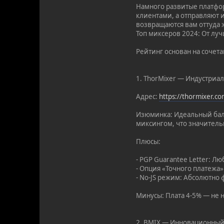
Намного развитые платфор
клиентами, а отправляют и
возвращаются вам оттуда ж
Топ миксеров 2024: От лу
Рейтинг основан на сочет
1. ThorMixer — Индустриа
Адрес:
https://thormixer.c
Изюминка: Идеальный бала
миксингом, что значитель
Плюсы:
- PGP Guarantee Letter: Л
- Опция «Точного платежа
- No-JS режим: Абсолютно 
Минусы: Плата 4-5% — не н
2. BMIX — Инновационный