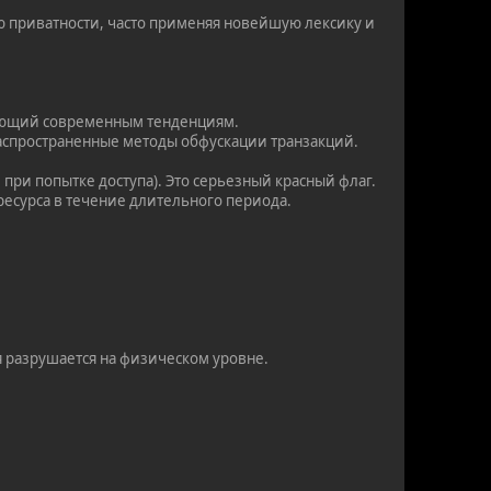
 приватности, часто применяя новейшую лексику и
вующий современным тенденциям.
распространенные методы обфускации транзакций.
при попытке доступа). Это серьезный красный флаг.
 ресурса в течение длительного периода.
я разрушается на физическом уровне.