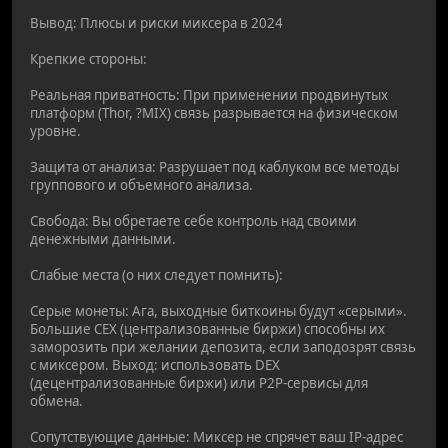
Вывод: Плюсы и риски миксера в 2024
Крепкие стороны:
Реальная приватность: При применении продвинутых
платформ (Thor, ?MIX) связь разрывается на физическом
уровне.
Защита от анализа: Разрушает под каблуком все методы
группового и объемного анализа.
Свобода: Вы обретаете себе контроль над своими
денежными данными.
Слабые места (о них следует помнить):
Серые монеты: Ага, выходные биткоины будут «серыми».
Большие CEX (централизованные биржи) способны их
заморозить при желании депозита, если заподозрят связь
с миксером. Выход: использовать DEX
(децентрализованные биржи) или P2P-сервисы для
обмена.
Сопутствующие данные: Миксер не спрячет ваш IP-адрес