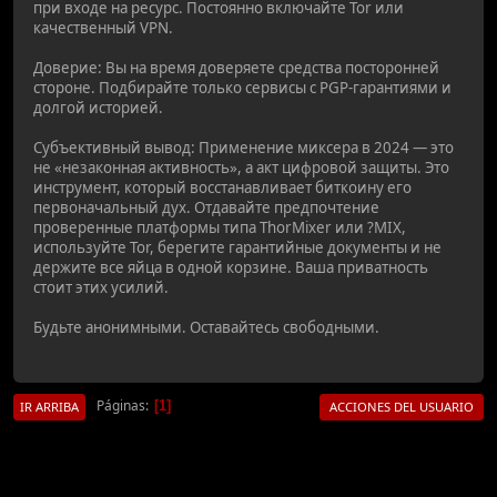
при входе на ресурс. Постоянно включайте Tor или
качественный VPN.
Доверие: Вы на время доверяете средства посторонней
стороне. Подбирайте только сервисы с PGP-гарантиями и
долгой историей.
Субъективный вывод: Применение миксера в 2024 — это
не «незаконная активность», а акт цифровой защиты. Это
инструмент, который восстанавливает биткоину его
первоначальный дух. Отдавайте предпочтение
проверенные платформы типа ThorMixer или ?MIX,
используйте Tor, берегите гарантийные документы и не
держите все яйца в одной корзине. Ваша приватность
стоит этих усилий.
Будьте анонимными. Оставайтесь свободными.
Páginas
1
IR ARRIBA
ACCIONES DEL USUARIO