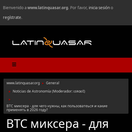
Bienvenido a
www.latinquasar.org
. Por favor,
inicia sesión
o
regístrate
.
www.latinquasar.org
General
►
Noticias de Astronomía
(Moderador:
ιѕяαєℓ
)
►
►
BTC миксера - для чего нужны, как пользоватеься и какие
применять в 2026 году?
BTC миксера - для