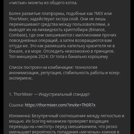
«чистые» монеты из общего котла.
Более развитые платформы, подобные как ?MIX или
ThorMixer, задействуют экстра слой. Они не лишь
перемешивают средства между пользователями, а
выводят их на ликвидность криптобирж (Binance,
Coinbase), где они смешиваются с миллионами прочих
повседневных операций, а затем возвращаются вам
оттуда же. Это как размешать капельку красителя не в
бокале, а в море. Отследить невозможно в принципе.
Топ микшеров 2024: От топа к банально хорошему
Список построен на комбинации: технология
анонимизации, репутация, стабильность работы и юзер-
экспириенс.
1. ThorMixer — Индустриальный стандарт
Ссылка:
https://thormixer.com/?invite=Th0R7x
Изюминка: Безупречный соотношение между легкостью и
мощью. Их Scoring-механизм проверяет входящие
переводы на «чистоту» перед смешиванием, что резко
уменьшает вероятность попадания «меченых» коинов в