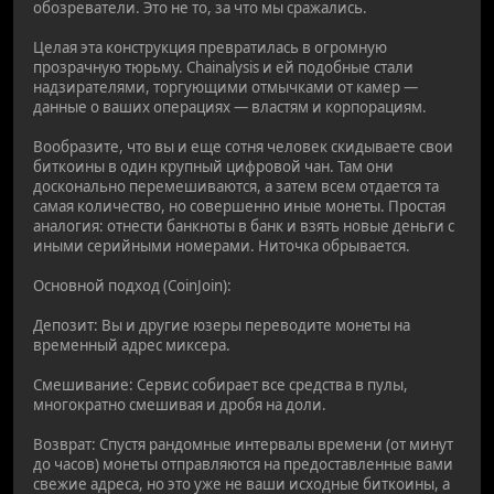
обозреватели. Это не то, за что мы сражались.
Целая эта конструкция превратилась в огромную
прозрачную тюрьму. Chainalysis и ей подобные стали
надзирателями, торгующими отмычками от камер —
данные о ваших операциях — властям и корпорациям.
Вообразите, что вы и еще сотня человек скидываете свои
биткоины в один крупный цифровой чан. Там они
досконально перемешиваются, а затем всем отдается та
самая количество, но совершенно иные монеты. Простая
аналогия: отнести банкноты в банк и взять новые деньги с
иными серийными номерами. Ниточка обрывается.
Основной подход (CoinJoin):
Депозит: Вы и другие юзеры переводите монеты на
временный адрес миксера.
Смешивание: Сервис собирает все средства в пулы,
многократно смешивая и дробя на доли.
Возврат: Спустя рандомные интервалы времени (от минут
до часов) монеты отправляются на предоставленные вами
свежие адреса, но это уже не ваши исходные биткоины, а