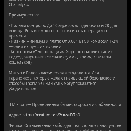
Chainalysis.
Преимущества:
- Полный контроль: До 10 адресов для депозита и 20 для
вывода. Есть возможность растягивать операции по
времени.
- Низкий минимум и плата: От 0.001 BTC и комиссия 1-2%
— одни из лучших условий.
- Концепция «Телепортации»: Хорошо поясняет, как их
подход разрывает все связи (суммы, время, кластеры
кошельков).
Минусы: Более классическая методология. Для
параноиков, которые желают наивысшей безопасности,
способы ThorMixer или ?MIX могут показаться
убедительнее.
4 Mixitum — Проверенный баланс скорости и стабильности
Адрес:
https://mixitum.top/?r=wuD7h9
Фишка: Оптимальный выбор для тех, кто ищет наилучшее
сочетание удобства, оперативности и эффективности.