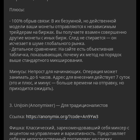
Плюсы:
- 100% обрыв связи: В их безумной, но действенной
модели ваши монеты отправляются к независимым
трейдерам на биржах. Вы получаете взамен совершенно
другие монеты с иных бирж. След не стирается — он
исчезает в шуме глобального рынка.
- Детальное сравнение: На сайте есть объективная
табличка, показывающая, почему их метод на порядок
выше стандартного микширования.
Минусы: Непрост для начинающих. Операция может
занимать до 6 часов. Адрес для внесения действует 7 суток
(это и плюс, и минус — больше времени на отправку, но
приходится ожидать).
3. UniJoin (Anonymixer) — Для традиционалистов
Ссылка:
https://anonymix.org/?code=An9Yw3
Фишка: Классический, зарекомендовавший себя миксер с
акцентом на управление и вариативность. Представляет
себя как непосредственный противовес на слежку