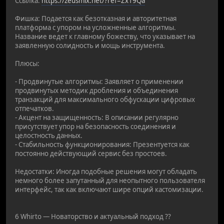
Ссылка:
https://zeusmix.net/?ref=Zx19Qa
Фишка: Подается как безотказная и авторитетная
платформа с упором на усложненные алгоритмы.
Название ведет к главному божеству, что указывает на
заявленную солидность и мощь инструмента.
Плюсы:
- Продвинутые алгоритмы: Заявляет о применении
продвинутых методик дробления и объединения
транзакций для максимального обфускации цифровых
отпечатков.
- Акцент на защищенность: В описании регулярно
присутствует упор на безопасность соединения и
целостность данных.
- Стабильность функционирования: Презентуется как
постоянно действующий сервис без простоев.
Недостатки: Иногда подобные решения могут обладать
немного более запутанный для неопытного пользователя
интерфейс, так как включают шире опций кастомизации.
6 Whirto — Новаторство и актуальный подход ??