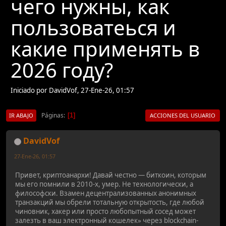
чего нужны, как
пользоватеься и
какие применять в
2026 году?
Iniciado por DavidVof, 27-Ene-26, 01:57
Páginas
1
IR ABAJO
ACCIONES DEL USUARIO
DavidVof
27-Ene-26, 01:57
Привет, криптоанархи! Давай честно — биткоин, которым
мы его помнили в 2010-х, умер. Не технологически, а
философски. Взамен децентрализованных анонимных
транзакций мы обрели тотальную открытость, где любой
чиновник, хакер или просто любопытный сосед может
залезть в ваш электронный кошелек» через blockchain-