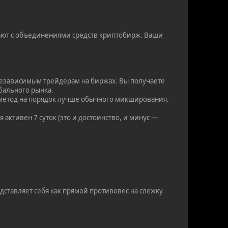
ают с объединениями средств криптобирж. Ваши
независимым трейдерам на биржах. Вы получаете
бального рынка.
х метод на порядок лучше обычного микширования.
активен 7 суток (это и достоинство, и минус —
дставляет себя как прямой противовес на слежку