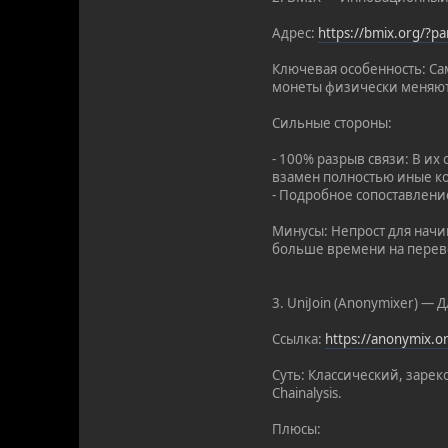
Адрес:
https://bmix.org/?
Ключевая особенность: С
монеты физически меняютс
Сильные стороны:
- 100% разрыв связи: В и
взамен полностью иные ко
- Подробное сопоставлени
Минусы: Непрост для начин
больше времени на перево
3. UniJoin (Anonymixer) — 
Ссылка:
https://anonymix.
Суть: Классический, заре
Chainalysis.
Плюсы: