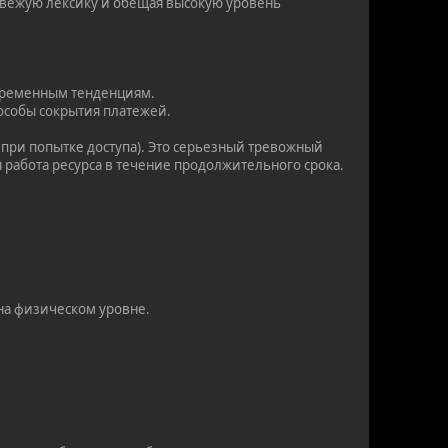
свежую лексику и обещая высокую уровень
овременным тенденциям.
особы сокрытия платежей.
при попытке доступа). Это серьезный тревожный
ая работа ресурса в течение продолжительного срока.
на физическом уровне.