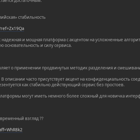
стается достаточным.
пийская» стабильность
/?ref=Zx19Qa
к надежная и мощная платформа с акцентом на усложненные алгорит
ю основательность и силу сервиса.
являет о применении продвинутых методик разделения и смешиван
: В описании часто присутствует акцент на конфиденциальность со
езентуется как стабильно действующий сервис без простоев.
платформы могут иметь немного более сложный для новичка интерф
овременный взгляд ??
?aff=WhR8k2