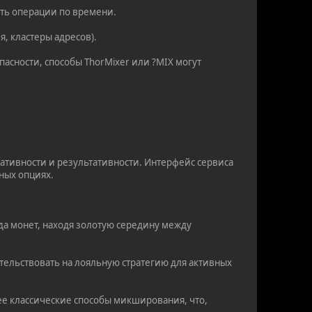
ять операции по времени.
я, кластеры адресов).
асности, способы ThorMixer или ?MIX могут
ативности и результативности. Интерфейс сервиса
нных опциях.
а монет, находя золотую середину между
тельствовать на лояльную стратегию для активных
ее классические способы микширования, что,