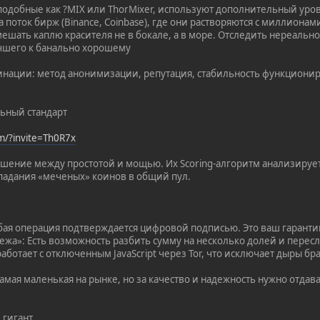
подобные как ?MIX или ThorMixer, используют дополнительный уров
а поток бирж (Binance, Coinbase), где они растворяются с миллиона
змешать каплю красителя не в бокале, а в море. Отследить нереальн
учшего к банально хорошему
инации: метод анонимизации, репутация, стабильность функционир
льный стандарт
om/?invite=Th0R7x
ение между простотой и мощью. Их Scoring-алгоритм анализирует
опадания «меченых» коинов в общий пул.
Любая операция подтверждается цифровой подписью. Это ваш гаранти
ежа»: Есть возможность разбить сумму на несколько долей и пересл
работает с отключенным JavaScript через Tor, что исключает дыры бр
амая маленькая на рынке, но за качество и надежность нужно отдава
 гигант