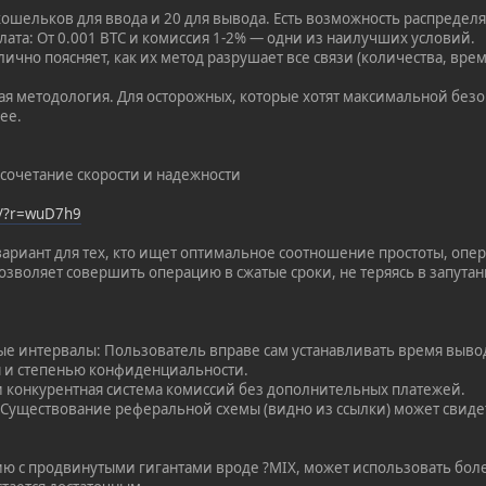
 кошельков для ввода и 20 для вывода. Есть возможность распредел
ата: От 0.001 BTC и комиссия 1-2% — одни из наилучших условий.
лично поясняет, как их метод разрушает все связи (количества, врем
ая методология. Для осторожных, которые хотят максимальной безоп
ее.
сочетание скорости и надежности
op/?r=wuD7h9
ариант для тех, кто ищет оптимальное соотношение простоты, опер
озволяет совершить операцию в сжатые сроки, не теряясь в запута
е интервалы: Пользователь вправе сам устанавливать время вывод
 и степенью конфиденциальности.
я и конкурентная система комиссий без дополнительных платежей.
 Существование реферальной схемы (видно из ссылки) может свиде
ию с продвинутыми гигантами вроде ?MIX, может использовать бол