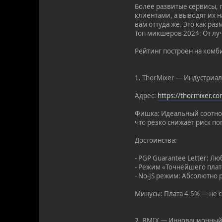
Более развитые сервисы, 
клиентами, а выводят их н
вам оттуда же. Это как ра
Топ микшеров 2024: От л
Рейтинг построен на комб
1. ThorMixer — Индустриа
Адрес:
https://thormixer.c
Фишка: Идеальный соотнош
что резко снижает риск п
Достоинства:
- PGP Guarantee Letter: 
- Режим «Точнейшего плат
- No-JS режим: Абсолютно 
Минусы: Плата 4-5% — не с
2. BMIX — Инновационный