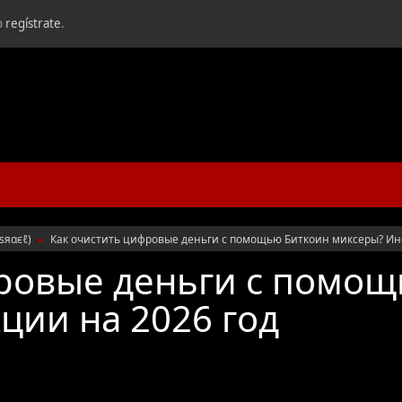
o
regístrate
.
ιѕяαєℓ
)
Как очистить цифровые деньги с помощью Биткоин миксеры? Инс
►
ровые деньги с помо
ции на 2026 год