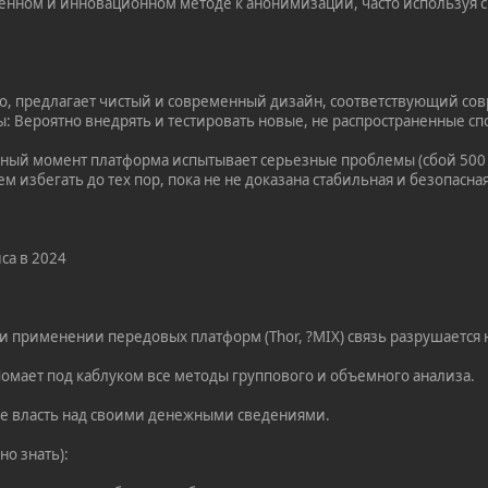
енном и инновационном методе к анонимизации, часто используя 
но, предлагает чистый и современный дизайн, соответствующий с
: Вероятно внедрять и тестировать новые, не распространенные сп
нный момент платформа испытывает серьезные проблемы (сбой 500 
ем избегать до тех пор, пока не не доказана стабильная и безопасн
са в 2024
и применении передовых платформ (Thor, ?MIX) связь разрушается 
Ломает под каблуком все методы группового и объемного анализа.
бе власть над своими денежными сведениями.
но знать):