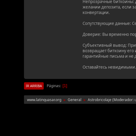
Непрозрачные биткоины: 
желании депозита, если з
конвертации.
Сопутствующие данные: Се
Доверие: Вы временно пор
Субъективный вывод: Прим
возвращает биткоину его 
гарантийные письма и не 
Оставайтесь невидимыми.
Páginas
1
IR ARRIBA
www.latinquasar.org
General
Astrobricolaje
(Moderador:
►
►