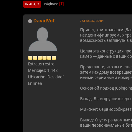
Páginas
1
IR ABAJO
DavidVof
27-Ene-26, 02:01
Привет, криптоанархи! Да
неидентифицируемых тран
возможность заглянуть в 
Целая эта конструкция пр
камер — данные о ваших о
Extraterrestre
Представьте, что вы и ещ
Mensajes: 1,448
затем каждому возвращаетс
Ubicación: DavidVof
иными серийными номерам
En línea
Основной подход (CoinJoin)
Вклад: Вы и другие юзеры
Миксинг: Сервис собирает 
Вывод: Спустя рандомные 
ваши первоначальные битк