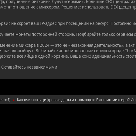
Да, полученные биткоины будут «серыми». Большие CEX (централиз
аметят отношение с миксером. Решение: использовать DEX (децен
рвис не скроет ваш IP-адрес при посещении на ресурс. Постоянно и
учаете монеты посторонней стороне. Подбирайте только сервисы с
енение миксера в 2024 — это не «незаконная деятельность», а акт
изначальный дух. Выбирайте апробированные сервисы вроде ThorMix
держите все яйца в одной корзине. Ваша конфиденциальность стоит
 Оставайтесь независимыми.
ιѕяαєℓ
)
Как очистить цифровые деньги с помощью Биткоин миксеры? Инс
►