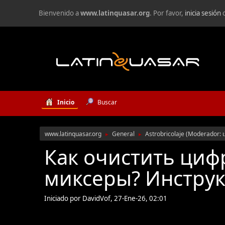
Bienvenido a
www.latinquasar.org
. Por favor,
inicia sesión
Inicio
Buscar
www.latinquasar.org
General
Astrobricolaje
(Moderador:
►
►
Как очистить циф
миксеры? Инструк
Iniciado por DavidVof, 27-Ene-26, 02:01