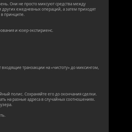
ень. Они не просто миксуют средства между
ми других ежедневных операций, а затем приходят
о в принципе.
ования и юзер-экспириенс.
 входящие транзакции на «чистоту» до миксингом,
йный полис. Сохраняйте его до окончания сделки.
ать на разные адреса в случайных соотношениях.
аузера.
ть.