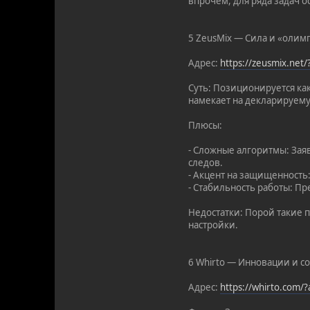
впрочем, для ряда задач о
5 ZeusMix — Сила и «олим
Адрес:
https://zeusmix.net
Суть: Позиционируется ка
намекает на декларируему
Плюсы:
- Сложные алгоритмы: За
следов.
- Акцент на защищенность
- Стабильность работы: Пр
Недостатки: Порой такие 
настройки.
6 Whirto — Инновации и с
Адрес:
https://whirto.com/