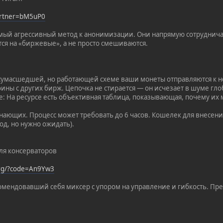
partner=bM5uP0
амый агрессивный метод к анонимизации. Они напрямую сотруднич
я на «биржевые», а не просто смешиваются.
х сумасшедшей, но работающей схеме ваши монеты отправляются к 
ины с других бирж. Цепочка не стирается — он исчезает в шуме гло
е: На ресурсе есть объективная таблица, показывающая, почему и
ающих. Процесс может требовать до 6 часов. Кошелек для внесения 
д, но нужно ожидать).
Для консерваторов
org/?code=An9Yw3
комендовавший себя миксер с упором на управление и гибкость. Пре