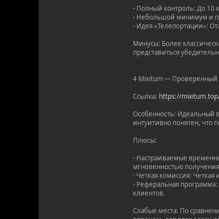
- Полный контроль: До 10
- Небольшой минимум и пл
- Идея «Телепортации»: От
Минусы: Более классическ
представиться убедительн
4 Mixitum — Проверенный 
Ссылка:
https://mixitum.t
Особенность: Идеальный в
интуитивно понятен, что п
Плюсы:
- Настраиваемые временны
мгновенностью получения
- Четкая комиссия: Четка
- Реферальная программа:
клиентов.
Слабые места: По сравнен