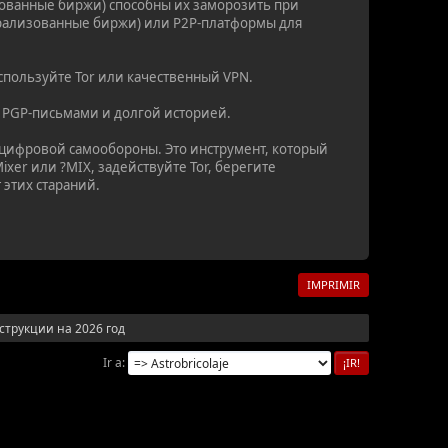
ованные биржи) способны их заморозить при
трализованные биржи) или P2P-платформы для
спользуйте Tor или качественный VPN.
 PGP-письмами и долгой историей.
 цифровой самообороны. Это инструмент, который
er или ?MIX, задействуйте Tor, берегите
 этих стараний.
IMPRIMIR
трукции на 2026 год
Ir a