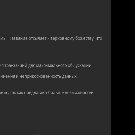
мы. Название отсылает к верховному божеству, что
ия транзакций для максимального обфускации
единения и неприкосновенность данных.
ейс, так как предлагают больше возможностей