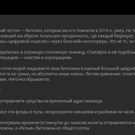
вай честно — биткоин, которым мы его помнили в 2010-х, умер. Не 
закций мы обрели тотальную прозрачность, где каждый бюрократ
ваш «цифровой кошелек» через блокчейн-эксплореры. Это не то, за 
евратилась в огромную стеклянную темницу. Chainalysis и ей подо
перациях — властям и корпорациям.
е сотня людей скидываете свои биткоины в единый большой цифров
я та же сумма, но абсолютно иные коины. Легкая сравнение: отнест
и. Ниточка обрывается.
:
 отправляете средства на временный адрес миксера.
все эти фонды в пулы, неоднократно смешивая и разбивая на части
интервалы времени (от минуток до часиков) монеты отправляются на
оины, а «белые» биткоины из общего котла.