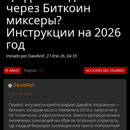
через Биткоин
миксеры?
Инструкции на 2026
год
Iniciado por DavidVof, 27-Ene-26, 04:35
Páginas
1
IR ABAJO
ACCIONES DEL USUARIO
DavidVof
27-Ene-26, 04:35
Привет, энтузиасты криптографии! Давайте откровенно —
биткоин, которым мы его помнили в 2010-х, канул в лету.
Не технически, а идеологически. Вместо распределенных
анонимных транзакций мы обрели тотальную открытость,
где каждый бюрократ, взломщик или просто любопытный