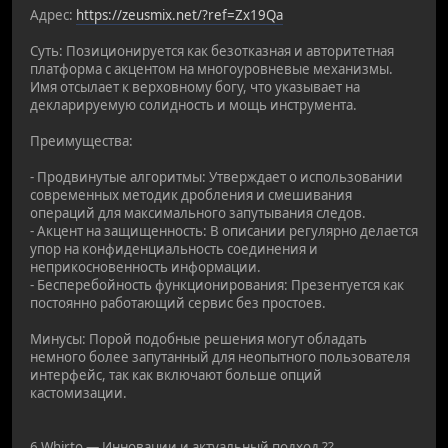
Адрес:
https://zeusmix.net/?ref=Zx19Qa
Суть: Позиционируется как безотказная и авторитетная
платформа с акцентом на многоуровневые механизмы.
Имя отсылает к верховному богу, что указывает на
декларируемую солидность и мощь инструмента.
Преимущества:
- Продвинутые алгоритмы: Утверждает о использовании
современных методик дробления и смешивания
операций для максимального запутывания следов.
- Акцент на защищенность: В описании регулярно делается
упор на конфиденциальность соединения и
неприкосновенность информации.
- Бесперебойность функционирования: Презентуется как
постоянно работающий сервис без простоев.
Минусы: Порой подобные решения могут обладать
немного более запутанный для неопытного пользователя
интерфейс, так как включают больше опций
кастомизации.
6 Whirto — Инновации и актуальный подход ??