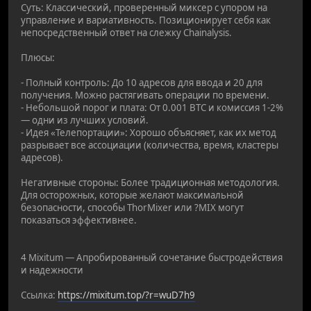
Суть: Классический, проверенный миксер с упором на
управление и вариативность. Позиционирует себя как
непосредственный ответ на слежку Chainalysis.
Плюсы:
- Полный контроль: До 10 адресов для ввода и 20 для
получения. Можно растягивать операции по времени.
- Небольшой порог и плата: От 0.001 BTC и комиссия 1-2%
— одни из лучших условий.
- Идея «Телепортации»: Хорошо объясняет, как их метод
разрывает все ассоциации (количества, время, кластеры
адресов).
Негативные стороны: Более традиционная методология.
Для осторожных, которые желают максимальной
безопасности, способы ThorMixer или ?MIX могут
показаться эффективнее.
4 Mixitum — Апробированный сочетание быстродействия
и надежности
Ссылка:
https://mixitum.top/?r=wuD7h9