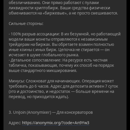
обезличиванию. Они прямо работают с пулами
ликвидности криптобирж. Ваши средства физически
обмениваются на «биржевые», а не просто смешиваются.
Сильные стороны:
- 100% разрыв ассоциации: В их безумной, но работающей
модели ваши монеты отправляются к независимым
трейдерам на биржах. Вы обретаете взамен полностью
иные коины с иных бирж. Цепочка не стирается — он
исчезает в шуме глобального рынка.
- Детальное сопоставление: На ресурсе есть честная
табличка, показывающая, почему их способ на порядок
выше стандартного микширования.
Минусы: Сложноват для начинающих. Операция может
требовать до 6 часов. Адрес для депозита активен 7 суток
(это и достоинство, и недостаток — больше времени на
перевод, но приходится ждать).
3. UniJoin (Anonymixer) — Для консерваторов
Адрес:
https://anonymix.org/?code=An9Yw3