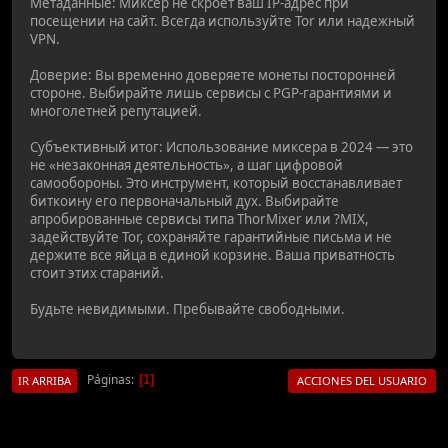
Метаданные: Миксер не скроет ваш IP-адрес при
посещении на сайт. Всегда используйте Tor или надежный
VPN.
Доверие: Вы временно доверяете монеты посторонней
стороне. Выбирайте лишь сервисы с PGP-гарантиями и
многолетней репутацией.
Субъективный итог: Использование миксера в 2024 — это
не «незаконная деятельность», а шаг цифровой
самообороны. Это инструмент, который восстанавливает
биткоину его первоначальный дух. Выбирайте
апробированные сервисы типа ThorMixer или ?MIX,
задействуйте Tor, сохраняйте гарантийные письма и не
держите все яйца в единой корзине. Ваша приватность
стоит этих стараний.
Будьте невидимыми. Пребывайте свободными.
Páginas
1
IR ARRIBA
ACCIONES DEL USUARIO