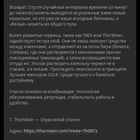
Возврат: Спустя случайные интервалы времени (от минут
до часиков) монеты выводятся на указанные вами новые
кошельки, но это уже не ваши исходные биткоины, а
«белые» монеты из общего пула.
Более развитые сервисы, такие как ?MIX или ThorMixer,
задействуют экстра слой. Они не лишь миксуют средства
между клиентами, а отправляют их на поток бирж (Binance,
Coinbase), где они растворяются с миллионами прочих
повседневных транзакций, а затем возвращаются вам
оттуда же. Это как растворить капельку чернил не в
стакане, а в океане. Проследить невозможно в принципе.
Лучшие миксеров 2024: Среди лучшего к банально
достойному
Список основан на комбинации: технология
обезличивания, репутация, стабильность работы и
удобство.
1. ThorMixer — Отраслевой эталон
Адрес:
https://thormixer.com/?invite=Th0R7x