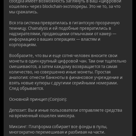
соседка имеет возможность заглянуть в ваш «цифровой
кошелек» через blockchain-эксплореры. Это не то, за что
мы сражались.
Вся эта система превратилась в гигантскую прозрачную
темницу. Chainalysis и ей подобные превратились в
надзирателями, продающими отмычками от камер —
информацию о ваших операциях — властям и
корпорациям.
Вообразите, что вы и еще сотня человек вносите свои
монеты в один крупный цифровой чан. Там они тщательно
смешиваются, а затем каждому возвращается та самая
количество, но совершенно иные монеты. Простая
аналогия: отнести банкноты в финансовое учреждение и
взять новые купюры с другими серийными номерами.
След обрывается.
Основной принцип (CoinJoin):
Депозит: Вы и иные пользователи отправляете средства
на временный кошелек миксера.
Миксинг: Платформа собирает все фонды в пулы,
многократно перемешивая и разбивая на части.