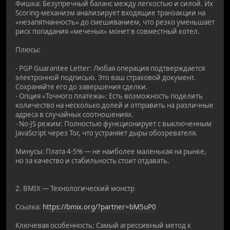
Фишка: Безупречный баланс между легкостью и силой. Их
Scoring-механизм анализирует входящие транзакции на
«незапятнанность» до смешиванием, что резко уменьшает
риск попадания «меченых» монет в совместный котел.
Плюсы:
- PGP Guarantee Letter: Любая операция подтверждается
электронной подписью. Это ваш страховой документ.
Сохраняйте его до завершения сделки.
- Опция «Точного платежа»: Есть возможность поделить
количество на несколько долей и отправить на различные
адреса в случайных соотношениях.
- No-JS режим: Полностью функционирует с выключенным
JavaScript через Tor, что устраняет дыры обозревателя.
Минусы: Плата 4-5% — не наиболее маленькая на рынке,
но за качество и стабильность стоит отдавать.
2. BMIX — Технологический монстр
Ссылка:
https://bmix.org/?partner=bM5uP0
Ключевая особенность: Самый агрессивный метод к