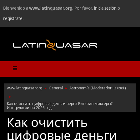
Bienvenido a
www.latinquasar.org
. Por favor,
inicia sesión
o
regístrate
.
www.latinquasar.org
General
Astronomía
(Moderador:
ιѕяαєℓ
)
►
►
►
Как очистить цифровые деньги через Биткоин миксеры?
Инструкции на 2026 год
Как очистить
цифровые деньги