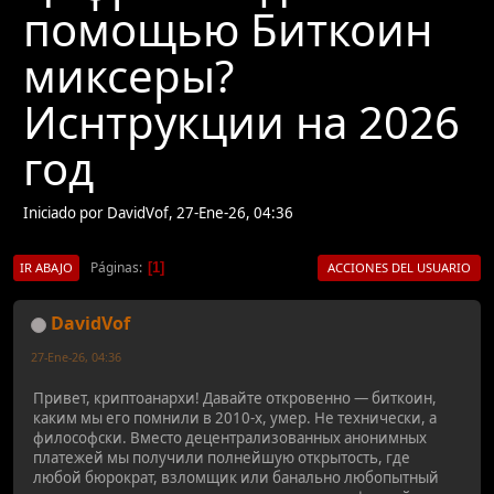
помощью Биткоин
миксеры?
Иснтрукции на 2026
год
Iniciado por DavidVof, 27-Ene-26, 04:36
Páginas
1
IR ABAJO
ACCIONES DEL USUARIO
DavidVof
27-Ene-26, 04:36
Привет, криптоанархи! Давайте откровенно — биткоин,
каким мы его помнили в 2010-х, умер. Не технически, а
философски. Вместо децентрализованных анонимных
платежей мы получили полнейшую открытость, где
любой бюрократ, взломщик или банально любопытный