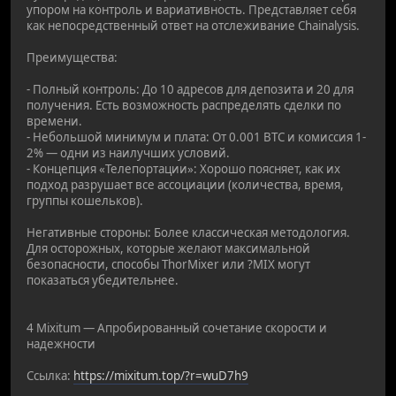
упором на контроль и вариативность. Представляет себя
как непосредственный ответ на отслеживание Chainalysis.
Преимущества:
- Полный контроль: До 10 адресов для депозита и 20 для
получения. Есть возможность распределять сделки по
времени.
- Небольшой минимум и плата: От 0.001 BTC и комиссия 1-
2% — одни из наилучших условий.
- Концепция «Телепортации»: Хорошо поясняет, как их
подход разрушает все ассоциации (количества, время,
группы кошельков).
Негативные стороны: Более классическая методология.
Для осторожных, которые желают максимальной
безопасности, способы ThorMixer или ?MIX могут
показаться убедительнее.
4 Mixitum — Апробированный сочетание скорости и
надежности
Ссылка:
https://mixitum.top/?r=wuD7h9