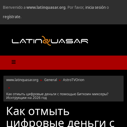
Bienvenido a
www.latinquasar.org
. Por favor,
inicia sesión
o
regístrate
.
www.latinquasar.org
General
AstroTVOrion
►
►
►
Как отмыть цифровые деньги с помощью Биткоин миксеры?
Иснтрукции на 2026 год
Как отмыть
цифровые деньги с