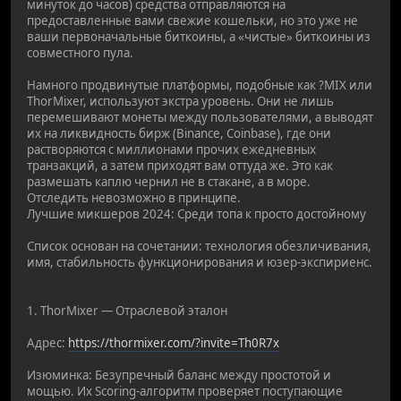
минуток до часов) средства отправляются на
предоставленные вами свежие кошельки, но это уже не
ваши первоначальные биткоины, а «чистые» биткоины из
совместного пула.
Намного продвинутые платформы, подобные как ?MIX или
ThorMixer, используют экстра уровень. Они не лишь
перемешивают монеты между пользователями, а выводят
их на ликвидность бирж (Binance, Coinbase), где они
растворяются с миллионами прочих ежедневных
транзакций, а затем приходят вам оттуда же. Это как
размешать каплю чернил не в стакане, а в море.
Отследить невозможно в принципе.
Лучшие микшеров 2024: Среди топа к просто достойному
Список основан на сочетании: технология обезличивания,
имя, стабильность функционирования и юзер-экспириенс.
1. ThorMixer — Отраслевой эталон
Адрес:
https://thormixer.com/?invite=Th0R7x
Изюминка: Безупречный баланс между простотой и
мощью. Их Scoring-алгоритм проверяет поступающие