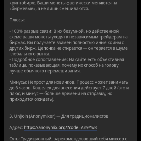
криптобирж. Ваши монеты фактически меняются на
«биржевые», а не лишь смешиваются.
Плюсы:
- 100% разрыв связи: В их безумной, но действенной
схеме ваши монеты уходят к независимым трейдерам на
биржах. Вы получаете взамен полностью иные коины с
других бирж. Цепочка не стирается — он теряется в шуме
глобального рынка.
- Подробное сопоставление: На сайте есть объективная
таблица, показывающая, почему их способ на голову
лучше обычного перемешивания.
Минусы: Непрост для новичков. Процесс может занимать
до 6 часов. Кошелек для внесения действует 7 дней (это и
плюс, и минус — больше времени на отправку, но
приходится ожидать).
3. UniJoin (Anonymixer) — Для традиционалистов
Адрес:
https://anonymix.org/?code=An9Yw3
Суть: Традиционный, зарекомендовавший себя миксер с