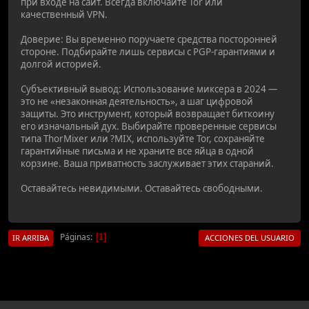
при входе на сайт. Всегда включайте Tor или
качественный VPN.
Доверие: Вы временно поручаете средства посторонней
стороне. Подбирайте лишь сервисы с PGP-гарантиями и
долгой историей.
Субъективный вывод: Использование миксера в 2024 —
это не «незаконная деятельность», а шаг цифровой
защиты. Это инструмент, который возвращает биткоину
его изначальный дух. Выбирайте проверенные сервисы
типа ThorMixer или ?MIX, используйте Tor, сохраняйте
гарантийные письма и не храните все яйца в одной
корзине. Ваша приватность заслуживает этих стараний.
Оставайтесь невидимыми. Оставайтесь свободными.
Páginas
1
IR ARRIBA
ACCIONES DEL USUARIO