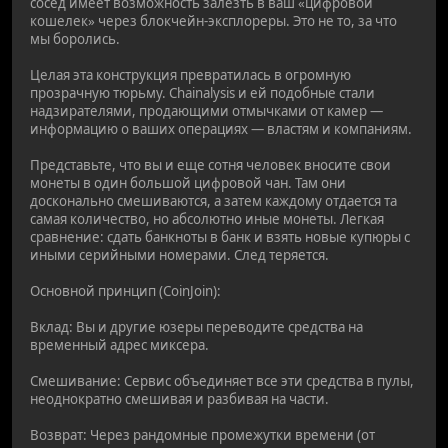
сосед имеет возможность залезть в ваш «цифровой
кошелек» через блокчейн-эксплореры. Это не то, за что
мы боролись.
Целая эта конструкция превратилась в огромную
прозрачную тюрьму. Chainalysis и ей подобные стали
надзирателями, продающими отмычками от камер —
информацию о ваших операциях — властям и компаниям.
Представьте, что вы и еще сотня человек вносите свои
монеты в один большой цифровой чан. Там они
досконально смешиваются, а затем каждому отдается та
самая количество, но абсолютно иные монеты. Легкая
сравнение: сдать банкноты в банк и взять новые купюры с
иными серийными номерами. След теряется.
Основной принцип (CoinJoin):
Вклад: Вы и другие юзеры переводите средства на
временный адрес миксера.
Смешивание: Сервис объединяет все эти средства в пулы,
неоднократно смешивая и разбивая на части.
Возврат: Через рандомные промежутки времени (от