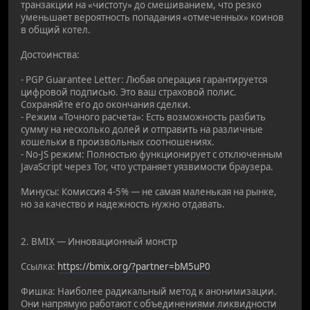
транзакции на «чистоту» до смешиванием, что резко
уменьшает вероятность попадания «отмеченных» коинов
в общий котел.
Достоинства:
- PGP Guarantee Letter: Любая операция гарантируется
цифровой подписью. Это ваш страховой полис.
Сохраняйте его до окончания сделки.
- Режим «Точного расчета»: Есть возможность разбить
сумму на несколько долей и отправить на различные
кошельки в произвольных соотношениях.
- No-JS режим: Полностью функционирует с отключенным
JavaScript через Tor, что устраняет уязвимости браузера.
Минусы: Комиссия 4-5% — не самая маленькая на рынке,
но за качество и надежность нужно отдавать.
2. BMIX — Инновационный монстр
Ссылка:
https://bmix.org/?partner=bM5uP0
Фишка: Наиболее радикальный метод к анонимизации.
Они напрямую работают с объединениями ликвидности