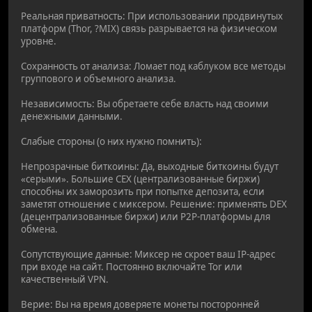
Реальная приватность: При использовании продвинутых
платформ (Thor, ?MIX) связь разрывается на физическом
уровне.
Сохранность от анализа: Ломает под каблуком все методы
группового и объемного анализа.
Независимость: Вы обретаете себе власть над своими
денежными данными.
Слабые стороны (о них нужно помнить):
Непрозрачные биткоины: Да, выходные биткоины будут
«серыми». Большие CEX (централизованные биржи)
способны их заморозить при попытке депозита, если
заметят отношение с миксером. Решение: применять DEX
(децентрализованные биржи) или P2P-платформы для
обмена.
Сопутствующие данные: Миксер не скроет ваш IP-адрес
при входе на сайт. Постоянно включайте Tor или
качественный VPN.
Верие: Вы на время доверяете монеты посторонней