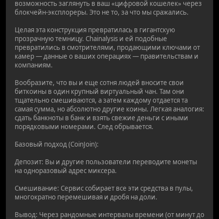
возможность заглянуть в ваш «цифровой кошелек» через
блокчейн-эксплореры. Это не то, за что мы сражались.
Целая эта конструкция превратилась в гигантскую
прозрачную темницу. Chainalysis и ей подобные
превратились в смотрителями, продающими ключами от
камер — данные о ваших операциях — правительствам и
компаниям.
Вообразите, что вы и еще сотня людей вносите свои
биткоины в один крупный виртуальный чан. Там они
тщательно смешиваются, а затем каждому отдается та
самая сумма, но абсолютно другие коины. Легкая аналогия:
сдать банкноты в банк и взять свежие деньги с иными
порядковыми номерами. След обрывается.
Базовый подход (CoinJoin):
Депозит: Вы и другие пользователи переводите монеты
на одноразовый адрес миксера.
Смешивание: Сервис собирает все эти средства в пулы,
многократно перемешивая и дробя на доли.
Вывод: Через рандомные интервалы времени (от минут до