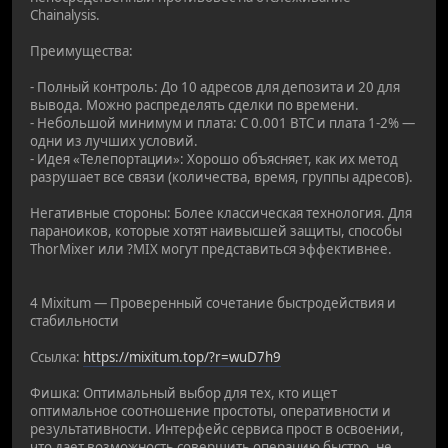
Chainalysis.
Преимущества:
- Полный контроль: До 10 адресов для депозита и 20 для
вывода. Можно распределять сделки по времени.
- Небольшой минимум и плата: С 0.001 BTC и плата 1-2% —
одни из лучших условий.
- Идея «Телепортации»: Хорошо объясняет, как их метод
разрушает все связи (количества, время, группы адресов).
Негативные стороны: Более классическая технология. Для
параноиков, которые хотят наивысшей защиты, способы
ThorMixer или ?MIX могут представиться эффективнее.
4 Mixitum — Проверенный сочетание быстродействия и
стабильности
Ссылка:
https://mixitum.top/?r=wuD7h9
Фишка: Оптимальный выбор для тех, кто ищет
оптимальное соотношение простоты, оперативности и
результативности. Интерфейс сервиса прост в освоении,
что дает возможность совершить операцию быстро, не