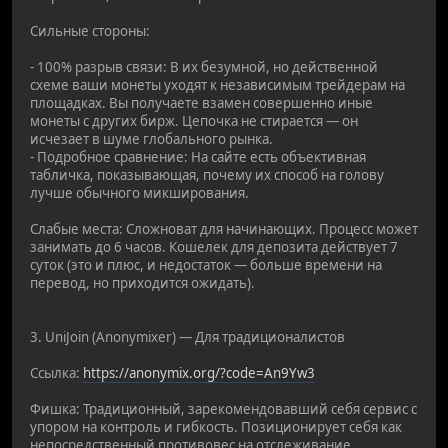
Сильные стороны:
- 100% разрыв связи: В их безумной, но действенной
схеме ваши монеты уходят к независимым трейдерам на
площадках. Вы получаете взамен совершенно иные
монеты с других бирж. Цепочка не стирается — он
исчезает в шуме глобального рынка.
- Подробное сравнение: На сайте есть объективная
табличка, показывающая, почему их способ на голову
лучше обычного микширования.
Слабые места: Сложноват для начинающих. Процесс может
занимать до 6 часов. Кошелек для депозита действует 7
суток (это и плюс, и недостаток — больше времени на
перевод, но приходится ожидать).
3. UniJoin (Anonymixer) — Для традиционалистов
Ссылка:
https://anonymix.org/?code=An9Yw3
Фишка: Традиционный, зарекомендовавший себя сервис с
упором на контроль и гибкость. Позиционирует себя как
непосредственный противовес на отслеживание