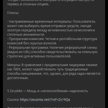
теряясь в сложных опциях.
Плюсы:
- Настраиваемые временные интервалы: Пользователь
может сам выбирать время отправки средств, находя
золотую середину между мгновенностью зачисления и
степенью анонимности.
- Прозрачная комиссия: Четкая и рентабельная структура
комиссий без скрытых взносов.
- Реферальная программа: Наличие реферальной схемы
(видно из URL) способно свидетельствовать на лояльную
стратегию для активных пользователей.
Минусы: В сравнении с продвинутыми лидерами такими
как ?MIX, может задействовать чуть традиционные
способы смешивания, что, однако, для ряда задач является
достаточным.
5 ZeusMix — Мощь и «непоколебимая» надежность
Ссылка:
https://zeusmix.net/?ref=Zx19Qa