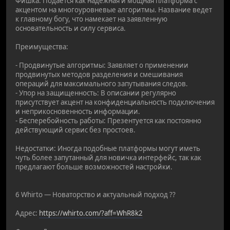
Фишка: Подается как надежная и мощная платформа с
акцентом на многоуровневые алгоритмы. Название ведет
к главному богу, что намекает на заявленную
основательность и силу сервиса.
Преимущества:
- Продвинутые алгоритмы: Заявляет о применении
продвинутых методов разделения и смешивания
операций для максимального запутывания следов.
- Упор на защищенность: В описании регулярно
присутствует акцент на конфиденциальность подключения
и неприкосновенность информации.
- Бесперебойность работы: Презентуется как постоянно
действующий сервис без простоев.
Недостатки: Иногда подобные платформы могут иметь
чуть более запутанный для новичка интерфейс, так как
предлагают больше возможностей настройки.
6 Whirto — Новаторство и актуальный подход ??
Адрес:
https://whirto.com/?aff=WhR8k2