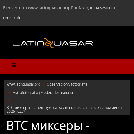
Bienvenido a
www.latinquasar.org
. Por favor,
inicia sesión
o
regístrate
.
www.latinquasar.org
Observación y fotografía
►
Astrofotografía
(Moderador:
ιѕяαєℓ
)
►
►
BTC миксеры - зачем нужны, как использовать и какие применять в
2026 году?
BTC миксеры -