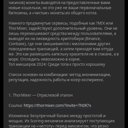
часиков) монеты выводятся на предоставленные вами
новые кошельки, но это уже не ваши первоначальные
биткоины, а «чистые» монеты из общего котла.
Намного продвинутые сервисы, подобные как ?MIX или
ThorMixer, задействуют дополнительный уровень. Они не
лишь перемешивают средства между пользователями, а
выводят их на ликвидность криптобирж (Binance,
Coinbase), где они смешиваются с миллионами других
повседневных транзакций, а затем приходят вам оттуда
же. Это как размешать капельку красителя не в стакане, а в
море. Отследить невозможно в корне.
Топ микшеров 2024: Среди топа к просто хорошему
Список основан на комбинации: метод анонимизации,
репутация, надежность работы и юзер-экспириенс.
1. ThorMixer — Отраслевой эталон
Ссылка:
https://thormixer.com/?invite=Th0R7x
Изюминка: Безупречный баланс между простотой и
мощью. Их Scoring-механизм анализирует поступающие
транзакции на «чистоту» перед миксингом, что резко