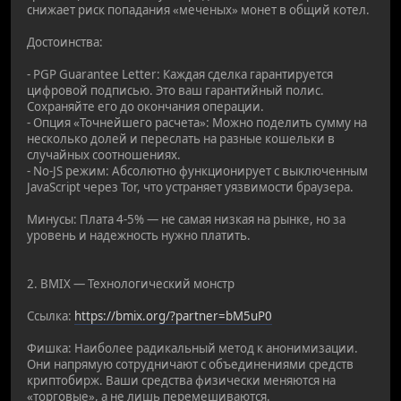
снижает риск попадания «меченых» монет в общий котел.
Достоинства:
- PGP Guarantee Letter: Каждая сделка гарантируется
цифровой подписью. Это ваш гарантийный полис.
Сохраняйте его до окончания операции.
- Опция «Точнейшего расчета»: Можно поделить сумму на
несколько долей и переслать на разные кошельки в
случайных соотношениях.
- No-JS режим: Абсолютно функционирует с выключенным
JavaScript через Tor, что устраняет уязвимости браузера.
Минусы: Плата 4-5% — не самая низкая на рынке, но за
уровень и надежность нужно платить.
2. BMIX — Технологический монстр
Ссылка:
https://bmix.org/?partner=bM5uP0
Фишка: Наиболее радикальный метод к анонимизации.
Они напрямую сотрудничают с объединениями средств
криптобирж. Ваши средства физически меняются на
«торговые», а не лишь перемешиваются.