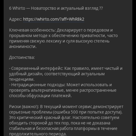
6 Whirto — Новаторство и актуальный взгляд ??
Адрес:
https://whirto.com/?aff=WhR8k2
Ключевая особенность: Декларирует о передовом и
прорывном методе к обеспечению приватности, часто
применяя свежую лексику и суля высокую степень
анонимности.
Достоинства:
- Современный интерфейс: Как правило, имеет чистый и
удобный дизайн, соответствующий актуальным
тенденциям.
- Нетрадиционные подходы: Может использовать и
проверять альтернативные, менее распространенные
способы обфускации платежей.
Риски (важно!): В текущий момент сервис демонстрирует
серьезные проблемы (ошибка 500 при попытке доступа).
Это критический красный флаг. Настоятельно советуем
обходить стороной до тех пор, пока не не доказана
стабильная и безопасная работа платформы в течение
продолжительного периода.