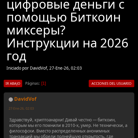
цифровые деньги с
помощью Биткоин
миксеры?
Инструкции на 2026
год
Iniciado por DavidVof, 27-Ene-26, 02:03
Páginas
1
IR ABAJO
ACCIONES DEL USUARIO
DavidVof
27-Ene-26, 02:03
Здравствуй, криптоанархи! Давай честно — биткоин,
которым мы его помнили в 2010-х, умер. Не технически, а
философски. Вместо распределенных анонимных
транзакций мы обрели полнейшую открытость, где