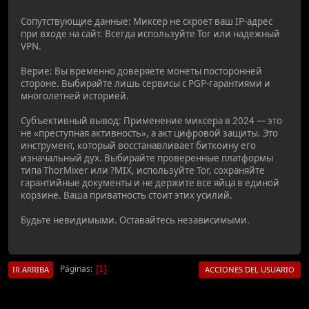
Сопутствующие данные: Миксер не скроет ваш IP-адрес
при входе на сайт. Всегда используйте Tor или надежный
VPN.
Верие: Вы временно доверяете монеты посторонней
стороне. Выбирайте лишь сервисы с PGP-гарантиями и
многолетней историей.
Субъективный вывод: Применение миксера в 2024 — это
не «преступная активность», а акт цифровой защиты. Это
инструмент, который восстанавливает биткоину его
изначальный дух. Выбирайте проверенные платформы
типа ThorMixer или ?MIX, используйте Tor, сохраняйте
гарантийные документы и не держите все яйца в единой
корзине. Ваша приватность стоит этих усилий.
Будьте невидимыми. Оставайтесь независимыми.
Páginas
1
IR ARRIBA
ACCIONES DEL USUARIO