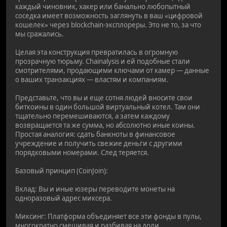
каждый чиновник, хакер или банально любопытный
соседка имеет возможность заглянуть в ваш «цифровой
кошелек» через blockchain-эксплореры. Это не то, за что
мы сражались.
Целая эта конструкция превратилась в огромную
прозрачную тюрьму. Chainalysis и ей подобные стали
смотрителями, продающими ключами от камер — данные
о ваших транзакциях — властям и компаниям.
Представьте, что вы и еще сотня людей вносите свои
биткоины в один большой виртуальный котел. Там они
тщательно перемешиваются, а затем каждому
возвращается та же сумма, но абсолютно иные коины.
Простая аналогия: сдать банкноты в финансовое
учреждение и получить свежие деньги с другими
порядковыми номерами. След теряется.
Базовый принцип (CoinJoin):
Вклад: Вы и иные юзеры переводите монеты на
одноразовый адрес миксера.
Миксинг: Платформа объединяет все эти фонды в пулы,
многократно смешивая и разбивая на доли.