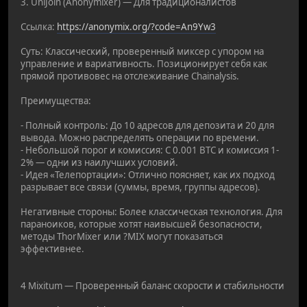
3. UniJoin (Anonymixer) — Для традиционалистов
Ссылка:
https://anonymix.org/?code=An9Yw3
Суть: Классический, проверенный миксер с упором на
управление и вариативность. Позиционирует себя как
прямой противовес на отслеживание Chainalysis.
Преимущества:
- Полный контроль: До 10 адресов для депозита и 20 для
вывода. Можно распределять операции по времени.
- Небольшой порог и комиссия: С 0.001 BTC и комиссия 1-
2% — одни из наилучших условий.
- Идея «Телепортации»: Отлично поясняет, как их подход
разрывает все связи (суммы, время, группы адресов).
Негативные стороны: Более классическая технология. Для
параноиков, которые хотят наивысшей безопасности,
методы ThorMixer или ?MIX могут показаться
эффективнее.
4 Mixitum — Проверенный баланс скорости и стабильности