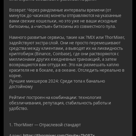
Возврат: Через рандомные интервалы времени (от
минуток до часиков) монеты отправляются на указанные
вами свежие кошельки, но это уже не ваши исходные
биткоины, а «чистые» биткоины из совместного пула.
Намного развитые сервисы, такие как ?MIX или ThorMixer,
задействуют экстра слой. Они не просто перемешивают
средства между клиентами, а выводят их на ликвидность
криптобирж (Binance, Coinbase), где они растворяются с
миллионами других ежедневных транзакций, а затем
возвращаются вам оттуда же. Это как размешать каплю
красителя не в бокале, а в океане. Отследить нереально в
корне.
Лучшие микшеров 2024: Среди топа к банально
достойному
Рейтинг построен на комбинации: технология
обезличивания, репутация, стабильность работы и
удобство.
1. ThorMixer — Отраслевой стандарт
Адрес:
https://thormixer.com/?invite=Th0R7x