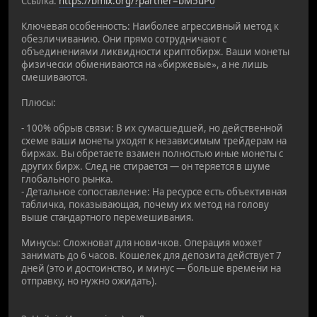
Ссылка:
https://bmix.org/?partner=bM5uP0
Ключевая особенность: Наиболее агрессивный метод к
обезличиванию. Они прямо сотрудничают с
объединениями ликвидности криптобирж. Ваши монеты
физически обмениваются на «биржевые», а не лишь
смешиваются.
Плюсы:
- 100% обрыв связи: В их сумасшедшей, но действенной
схеме ваши монеты уходят к независимым трейдерам на
биржах. Вы обретаете взамен полностью иные монеты с
других бирж. След не стирается — он теряется в шуме
глобального рынка.
- Детальное сопоставление: На ресурсе есть объективная
табличка, показывающая, почему их метод на голову
выше стандартного перемешивания.
Минусы: Сложноват для новичков. Операция может
занимать до 6 часов. Кошелек для депозита действует 7
дней (это и достоинство, и минус — больше времени на
отправку, но нужно ожидать).