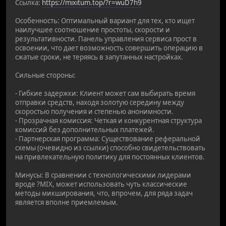
Ссылка:
https://mixitum.top/?r=wuD7h9
Особенность: Оптимальный вариант для тех, кто ищет
наилучшее соотношение простоты, скорости и
результативности. Панель управления сервиса прост в
освоении, что дает возможность совершить операцию в
сжатые сроки, не теряясь в запутанных настройках.
Сильные стороны:
- Гибкие задержки: Клиент может сам выбирать время
отправки средств, находя золотую середину между
скоростью получения и степенью анонимности.
- Прозрачная комиссия: Четкая и конкурентная структура
комиссий без дополнительных платежей.
- Партнерская программа: Существование реферальной
схемы (очевидно из ссылки) способно свидетельствовать
на привлекательную политику для постоянных клиентов.
Минусы: В сравнении с технологическими лидерами
вроде ?MIX, может использовать чуть классические
методы микширования, что, впрочем, для ряда задач
является вполне приемлемым.