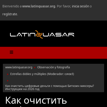
Bienvenido a
www.latinquasar.org
. Por favor,
inicia sesión
o
regístrate
.
www.latinquasar.org
Observación y fotografía
►
Estrellas dobles y múltiples
(Moderador:
ιѕяαєℓ
)
►
►
Как очистить цифровые деньги с помощью Биткоин миксеры?
Инструкции на 2026 год
Как очистить