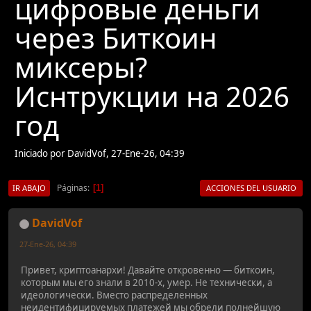
цифровые деньги
через Биткоин
миксеры?
Иснтрукции на 2026
год
Iniciado por DavidVof, 27-Ene-26, 04:39
Páginas
1
IR ABAJO
ACCIONES DEL USUARIO
DavidVof
27-Ene-26, 04:39
Привет, криптоанархи! Давайте откровенно — биткоин,
которым мы его знали в 2010-х, умер. Не технически, а
идеологически. Вместо распределенных
неидентифицируемых платежей мы обрели полнейшую