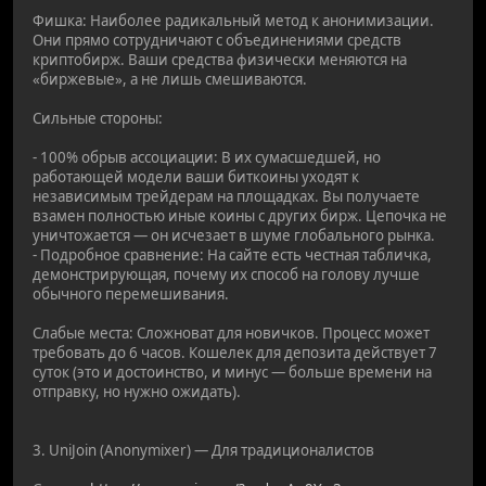
Фишка: Наиболее радикальный метод к анонимизации.
Они прямо сотрудничают с объединениями средств
криптобирж. Ваши средства физически меняются на
«биржевые», а не лишь смешиваются.
Сильные стороны:
- 100% обрыв ассоциации: В их сумасшедшей, но
работающей модели ваши биткоины уходят к
независимым трейдерам на площадках. Вы получаете
взамен полностью иные коины с других бирж. Цепочка не
уничтожается — он исчезает в шуме глобального рынка.
- Подробное сравнение: На сайте есть честная табличка,
демонстрирующая, почему их способ на голову лучше
обычного перемешивания.
Слабые места: Сложноват для новичков. Процесс может
требовать до 6 часов. Кошелек для депозита действует 7
суток (это и достоинство, и минус — больше времени на
отправку, но нужно ожидать).
3. UniJoin (Anonymixer) — Для традиционалистов