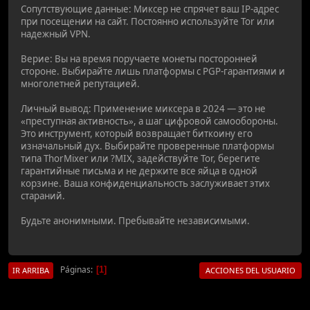
Сопутствующие данные: Миксер не спрячет ваш IP-адрес
при посещении на сайт. Постоянно используйте Tor или
надежный VPN.
Верие: Вы на время поручаете монеты посторонней
стороне. Выбирайте лишь платформы с PGP-гарантиями и
многолетней репутацией.
Личный вывод: Применение миксера в 2024 — это не
«преступная активность», а шаг цифровой самообороны.
Это инструмент, который возвращает биткоину его
изначальный дух. Выбирайте проверенные платформы
типа ThorMixer или ?MIX, задействуйте Tor, берегите
гарантийные письма и не держите все яйца в одной
корзине. Ваша конфиденциальность заслуживает этих
стараний.
Будьте анонимными. Пребывайте независимыми.
Páginas
1
IR ARRIBA
ACCIONES DEL USUARIO