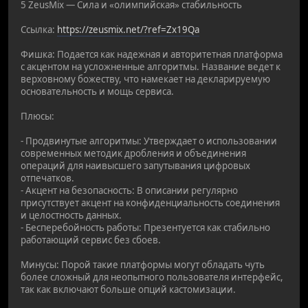
5 ZeusMix — Сила и «олимпийская» стабильность
Ссылка:
https://zeusmix.net/?ref=Zx19Qa
Фишка: Подается как надежная и авторитетная платформа
с акцентом на усложненные алгоритмы. Название ведет к
верховному божеству, что намекает на декларируемую
основательность и мощь сервиса.
Плюсы:
- Продвинутые алгоритмы: Утверждает о использовании
современных методик дробления и объединения
операций для наивысшего запутывания цифровых
отпечатков.
- Акцент на безопасность: В описании регулярно
присутствует акцент на конфиденциальность соединения
и целостность данных.
- Бесперебойность работы: Презентуется как стабильно
работающий сервис без сбоев.
Минусы: Порой такие платформы могут обладать чуть
более сложный для неопытного пользователя интерфейс,
так как включают больше опций кастомизации.