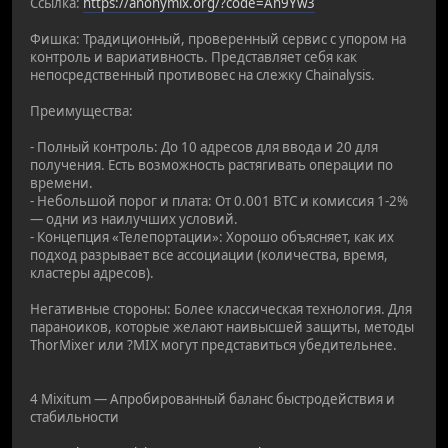
Ссылка:
https://anonymix.org/?code=An9Yw3
Фишка: Традиционный, проверенный сервис с упором на
контроль и вариативность. Представляет себя как
непосредственный противовес на слежку Chainalysis.
Преимущества:
- Полный контроль: До 10 адресов для ввода и 20 для
получения. Есть возможность растягивать операции по
времени.
- Небольшой порог и плата: От 0.001 BTC и комиссия 1-2%
— одни из наилучших условий.
- Концепция «Телепортации»: Хорошо объясняет, как их
подход разрывает все ассоциации (количества, время,
кластеры адресов).
Негативные стороны: Более классическая технология. Для
параноиков, которые желают наивысшей защиты, методы
ThorMixer или ?MIX могут представиться убедительнее.
4 Mixitum — Апробированный баланс быстродействия и
стабильности