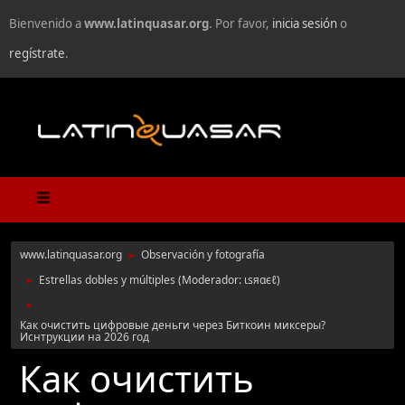
Bienvenido a
www.latinquasar.org
. Por favor,
inicia sesión
o
regístrate
.
www.latinquasar.org
Observación y fotografía
►
Estrellas dobles y múltiples
(Moderador:
ιѕяαєℓ
)
►
►
Как очистить цифровые деньги через Биткоин миксеры?
Иснтрукции на 2026 год
Как очистить