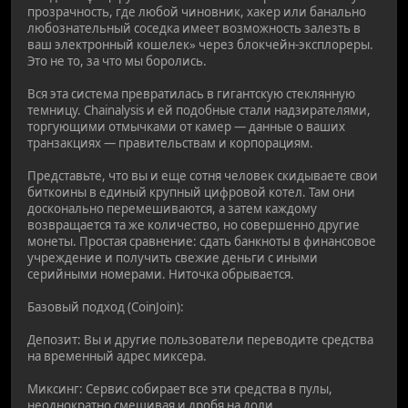
прозрачность, где любой чиновник, хакер или банально
любознательный соседка имеет возможность залезть в
ваш электронный кошелек» через блокчейн-эксплореры.
Это не то, за что мы боролись.
Вся эта система превратилась в гигантскую стеклянную
темницу. Chainalysis и ей подобные стали надзирателями,
торгующими отмычками от камер — данные о ваших
транзакциях — правительствам и корпорациям.
Представьте, что вы и еще сотня человек скидываете свои
биткоины в единый крупный цифровой котел. Там они
досконально перемешиваются, а затем каждому
возвращается та же количество, но совершенно другие
монеты. Простая сравнение: сдать банкноты в финансовое
учреждение и получить свежие деньги с иными
серийными номерами. Ниточка обрывается.
Базовый подход (CoinJoin):
Депозит: Вы и другие пользователи переводите средства
на временный адрес миксера.
Миксинг: Сервис собирает все эти средства в пулы,
неоднократно смешивая и дробя на доли.