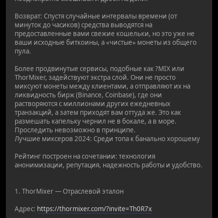
Возврат: Спустя случайные интервалы времени (от
минуток до часиков) средства выводятся на
предоставленные вами свежие кошельки, но это уже не
ваши исходные биткоины, а «чистые» монеты из общего
пула.
Более продвинутые сервисы, подобные как ?MIX или
ThorMixer, задействуют экстра слой. Они не просто
миксуют монеты между клиентами, а отправляют их на
ликвидность бирж (Binance, Coinbase), где они
растворяются с миллионами других ежедневных
транзакций, а затем приходят вам оттуда же. Это как
размешать капельку чернил не в бокале, а в море.
Проследить невозможно в принципе.
Лучшие миксеров 2024: Среди топа к банально хорошему
Рейтинг построен на сочетании: технология
анонимизации, репутация, надежность работы и удобство.
1. ThorMixer — Отраслевой эталон
Адрес:
https://thormixer.com/?invite=Th0R7x