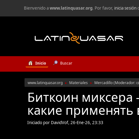
Bienvenido a
www.latinquasar.org
. Por favor,
inicia sesión
Inicio
Buscar
www.latinquasar.org
Materiales
Mercadillo
(Moderador:
ι
►
►
Биткоин миксера -
какие применять в
Iniciado por DavidVof, 26-Ene-26, 23:33