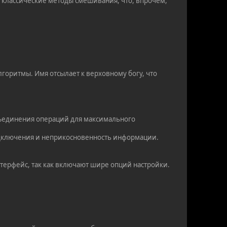
ь классические методы смешивания, что, впрочем,
лгоритмы. Имя отсылает к верховному богу, что
бъединения операций для максимального
подключения и неприкосновенность информации.
терфейс, так как включают шире опций настройки.