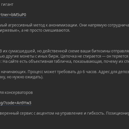
 гигант
partner=bM5uP0
мый агрессивный метод к анонимизации. Они напрямую сотруднича
иржевые», а не просто смешиваются.
 В их сумасшедшей, но действенной схеме ваши биткоины отправля
ью другие монеты с иных бирж. Цепочка не стирается — он теряется
е: На сайте есть объективная табличка, показывающая, почему их 
 начинающих. Процесс может требовать до 6 часов. Адрес для депози
ку, но нужно ожидать).
Для консерваторов
org/?code=An9Yw3
веренный сервис с акцентом на управление и гибкость. Позиционир