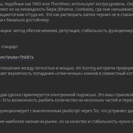
, подобные как ?MIX или ThorMixer, используют экстра уровень. О
ляют их на ликвидность бирж (Binance, Coinbase), где они смешив
ащаются вам оттуда же. Это как растворить каплю чернил не в стака
па к банально достойному
нации: метод обезличивания, репутация, стабильность функционир
 стандарт
com/?invite=Th0R7x
ношение между легкостью и мощью. Их Scoring-алгоритм проверяе
жает вероятность попадания «отмеченных» коинов в совместный кот
аждая сделка гарантируется электронной подписью. Это ваш страхово
»: Есть возможность разбить количество на несколько частей и пер
функционирует с выключенным JavaScript через Tor, что устраняет д
е наиболее низкая на рынке, но за качество и стабильность нужно 