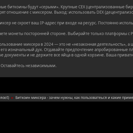
ные биткоины будут «серыми». Крупные CEX (централизованные бир
рят отношение с миксером. Выход: использовать DEX (децентрализ
ксер не скроет ваш IP-адрес при входе на ресурс. Постоянно испол
аете монеты посторонней стороне. Выбирайте только платформы с
льзование миксера в 2024 — это не «незаконная деятельность», а 
 его изначальный дух. Отдавайте предпочтение апробированные пл
ые документы и не держите все яйца в одной корзине. Ваша приватн
 Оставайтесь независимыми.
ѕяαєℓ
)
Биткоин миксера - зачем нужны, как пользоватеься и какие приме
►