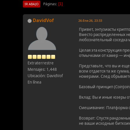
Páginas
1
IR ABAJO
DavidVof
26-Ene-26, 23:33
Привет, энтузиасты крипт
Вместо распределенных н
любознательный соседка мо
Целая эта конструкция пр
отмычками от камер — ин
Extraterrestre
Представьте, что вы и ещ
Mensajes: 1,448
всем отдается та же сумм
Ubicación: DavidVof
номерами. След обрываетс
En línea
Базовый принцип (CoinJoin
Вклад: Вы и иные юзеры о
Смешивание: Платформа об
Возврат: Спустя рандомные
не ваши исходные биткоин