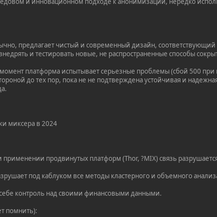
редовом и инновационном подходе к анонимизации, нередко испол
ычно, предлагает чистый и современный дизайн, соответствующий
внедрять и тестировать новые, не распространенные способы сокры
й момент платформа испытывает серьезные проблемы (сбой 500 при 
тороной до тех пор, пока не не подтверждена устойчивая и надеж
а.
ки миксера в 2024
и применении продвинутых платформ (Thor, ?MIX) связь разрушаетс
Разрушает под каблуком все методы кластерного и объемного анализ
 себе контроль над своими финансовыми данными.
ет помнить):