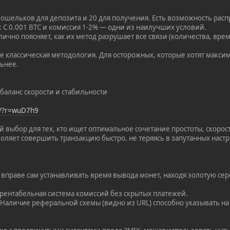
 кошельков для депозита и 20 для получения. Есть возможность рас
: С 0.001 BTC и комиссия 1-2% — одни из наилучших условий.
лично поясняет, как их метод разрушает все связи (количества, вре
е классическая методология. Для осторожных, которые хотят макси
льнее.
баланс скорости и стабильности
op/?r=wuD7h9
 выбор для тех, кто ищет оптимальное сочетание простоты, скорос
воляет совершить транзакцию быстро, не теряясь в запутанных настр
т вправе сам устанавливать время вывода монет, находя золотую с
и рентабельная система комиссий без скрытых платежей.
 Наличие реферальной схемы (видно из URL) способно указывать н