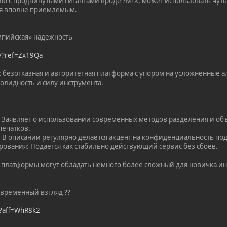
ию с продвинутыми гигантами вроде ?MIX, может использовать чут
ся вполне приемлемым.
мпийская» надежность
t/?ref=Zx19Qa
 безотказная и авторитетная платформа с упором на усложненные а
солидность и силу инструмента.
: Заявляет о использовании современных методов разделения и о
печатков.
: В описании регулярно делается акцент на конфиденциальность 
рования: Подается как стабильно действующий сервис без сбоев.
платформы могут обладать немного более сложный для новичка ин
овременный взгляд ??
/?aff=WhR8k2