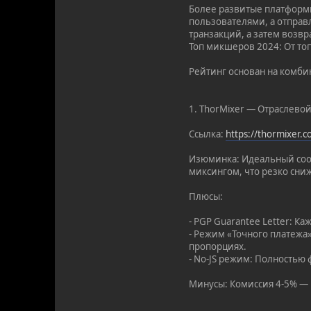
Более развитые платформы
пользователями, а отправ
транзакций, а затем возвр
Топ микшеров 2024: От то
Рейтинг основан на комби
1. ThorMixer — Отраслевой
Ссылка:
https://thormixer.
Изюминка: Идеальный соот
миксингом, что резко сни
Плюсы:
- PGP Guarantee Letter: К
- Режим «Точного платежа
пропорциях.
- No-JS режим: Полностью 
Минусы: Комиссия 4-5% — н