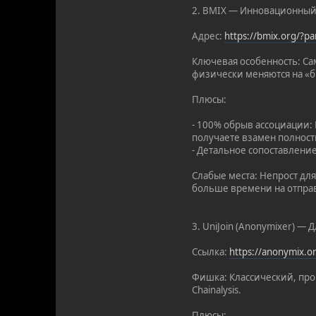
2. BMIX — Инновационный
Адрес:
https://bmix.org/?
Ключевая особенность: Са
физически меняются на «б
Плюсы:
- 100% обрыв ассоциации:
получаете взамен полност
- Детальное сопоставлени
Слабые места: Непрост для
больше времени на отправ
3. UniJoin (Anonymixer) — 
Ссылка:
https://anonymix.
Фишка: Классический, про
Chainalysis.
Плюсы: