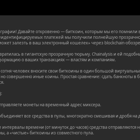
ографии! Давайте откровенно — биткоин, которым мы его помнили в 
еидентифицируемых платежей мы получили полнейшую прозрачнос
жет залезть в ваш электронный кошелек» через blockchain-обозрева
евратилась в гигантскую прозрачную тюрьму. Chainalysis и ей подо
формацию о ваших транзакциях — властям и компаниям.
е сотня человек вносите свои биткоины в один большой виртуальны
а, но совершенно иные коины. Простая сравнение: сдать банкноты в
я.
):
тправляете монеты на временный адрес миксера.
ъединяет все средства в пулы, многократно смешивая и дробя на 
 интервалы времени (от минуток до часов) средства отправляются 
ы, а «чистые» биткоины из совместного пула.