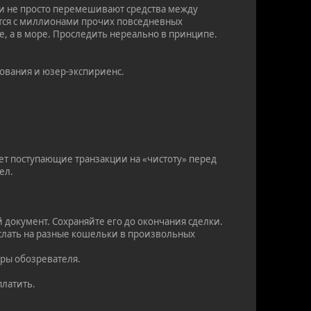
ни не просто перемешивают средства между
аются с миллионами прочих повседневных
не, а в море. Проследить нереально в принципе.
ования и юзер-экспириенс.
т поступающие транзакции на «чистоту» перед
ел.
й документ. Сохраняйте его до окончания сделки.
еслать на разные кошельки в произвольных
ыры обозревателя.
платить.