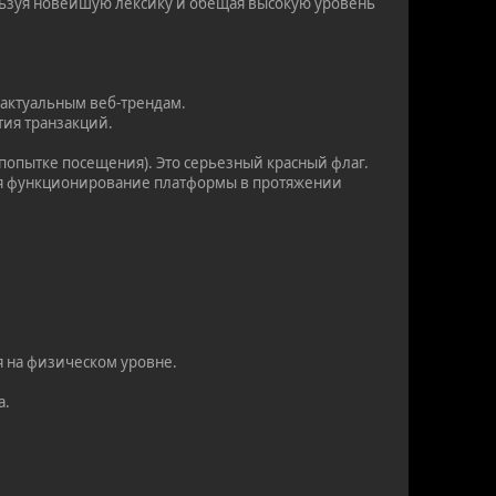
ьзуя новейшую лексику и обещая высокую уровень
 актуальным веб-трендам.
тия транзакций.
попытке посещения). Это серьезный красный флаг.
ная функционирование платформы в протяжении
я на физическом уровне.
а.