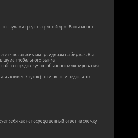
ют с пулами средств криптобирж. Ваши монеты
ются к независимым трейдерам на биржах. Вы
 в шуме глобального рынка.
способ на порядок лучше обычного микширования.
та активен 7 суток (это и плюс, и недостаток —
ует себя как непосредственный ответ на слежку