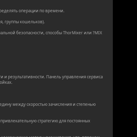
пределять операции по времени.
мя, группы кошельков).
мальной безопасности, способы ThorMixer или ?MIX
ти и результативности. Панель управления сервиса
ойках.
ередину между скоростью зачисления и степенью
а привлекательную стратегию для постоянных