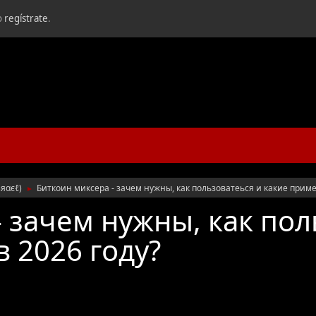
o
regístrate
.
ѕяαєℓ
)
Биткоин миксера - зачем нужны, как пользоватеься и какие приме
►
 зачем нужны, как пол
 2026 году?