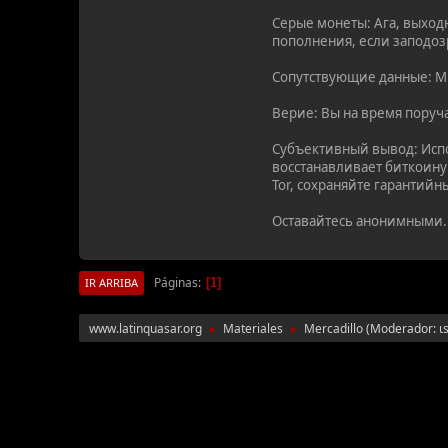
Серые монеты: Ага, выход
пополнения, если заподоз
Сопутствующие данные: Ми
Верие: Вы на время поруч
Субъективный вывод: Испо
восстанавливает биткоину
Tor, сохраняйте гарантийн
Оставайтесь анонимными.
Páginas
1
IR ARRIBA
www.latinquasar.org
Materiales
Mercadillo
(Moderador:
ι
►
►