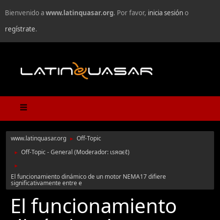
Bienvenido a
www.latinquasar.org
. Por favor,
inicia sesión
o
regístrate
.
www.latinquasar.org
Off-Topic
►
Off-Topic - General
(Moderador:
ιѕяαєℓ
)
►
►
El funcionamiento dinámico de un motor NEMA17 difiere
significativamente entre e
El funcionamiento