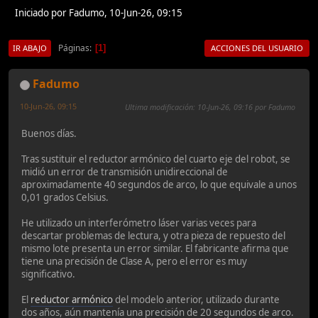
Iniciado por Fadumo, 10-Jun-26, 09:15
Páginas
1
IR ABAJO
ACCIONES DEL USUARIO
Fadumo
10-Jun-26, 09:15
Ultima modificación
: 10-Jun-26, 09:16 por Fadumo
Buenos días.
Tras sustituir el reductor armónico del cuarto eje del robot, se
midió un error de transmisión unidireccional de
aproximadamente 40 segundos de arco, lo que equivale a unos
0,01 grados Celsius.
He utilizado un interferómetro láser varias veces para
descartar problemas de lectura, y otra pieza de repuesto del
mismo lote presenta un error similar. El fabricante afirma que
tiene una precisión de Clase A, pero el error es muy
significativo.
El
reductor armónico
del modelo anterior, utilizado durante
dos años, aún mantenía una precisión de 20 segundos de arco.