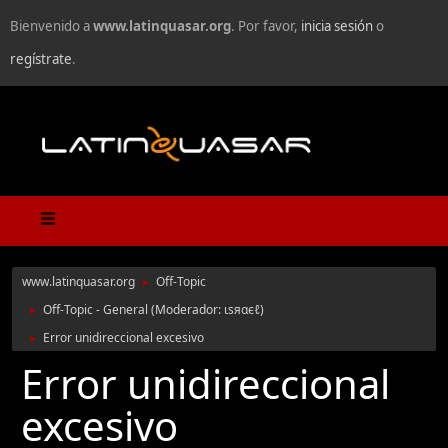
Bienvenido a
www.latinquasar.org
. Por favor,
inicia sesión
o
regístrate
.
www.latinquasar.org
Off-Topic
►
Off-Topic - General
(Moderador:
ιѕяαєℓ
)
►
Error unidireccional excesivo
►
Error unidireccional
excesivo