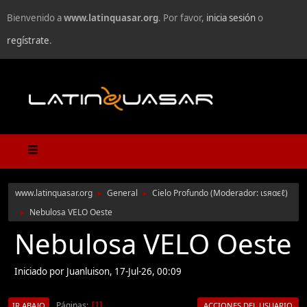
Bienvenido a
www.latinquasar.org
. Por favor,
inicia sesión
o
regístrate
.
www.latinquasar.org
General
Cielo Profundo
(Moderador:
ιѕяαєℓ
)
►
►
Nebulosa VELO Oeste
►
Nebulosa VELO Oeste
Iniciado por Juanluison, 17-Jul-26, 00:09
Páginas
1
IR ABAJO
ACCIONES DEL USUARIO