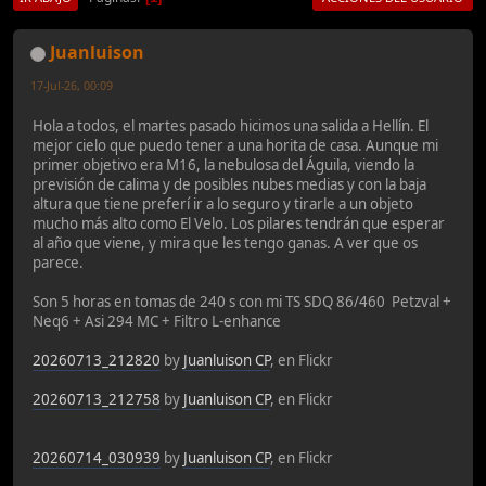
Juanluison
17-Jul-26, 00:09
Hola a todos, el martes pasado hicimos una salida a Hellín. El
mejor cielo que puedo tener a una horita de casa. Aunque mi
primer objetivo era M16, la nebulosa del Águila, viendo la
previsión de calima y de posibles nubes medias y con la baja
altura que tiene preferí ir a lo seguro y tirarle a un objeto
mucho más alto como El Velo. Los pilares tendrán que esperar
al año que viene, y mira que les tengo ganas. A ver que os
parece.
Son 5 horas en tomas de 240 s con mi TS SDQ 86/460 Petzval +
Neq6 + Asi 294 MC + Filtro L-enhance
20260713_212820
by
Juanluison CP
, en Flickr
20260713_212758
by
Juanluison CP
, en Flickr
20260714_030939
by
Juanluison CP
, en Flickr