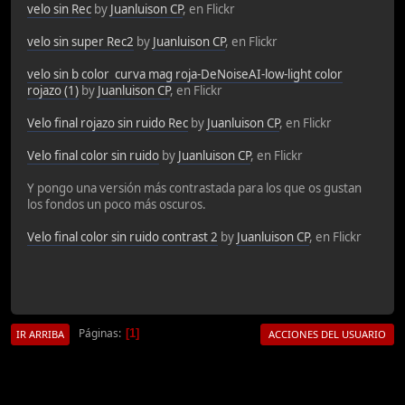
velo sin Rec
by
Juanluison CP
, en Flickr
velo sin super Rec2
by
Juanluison CP
, en Flickr
velo sin b color curva mag roja-DeNoiseAI-low-light color
rojazo (1)
by
Juanluison CP
, en Flickr
Velo final rojazo sin ruido Rec
by
Juanluison CP
, en Flickr
Velo final color sin ruido
by
Juanluison CP
, en Flickr
Y pongo una versión más contrastada para los que os gustan
los fondos un poco más oscuros.
Velo final color sin ruido contrast 2
by
Juanluison CP
, en Flickr
Páginas
1
IR ARRIBA
ACCIONES DEL USUARIO