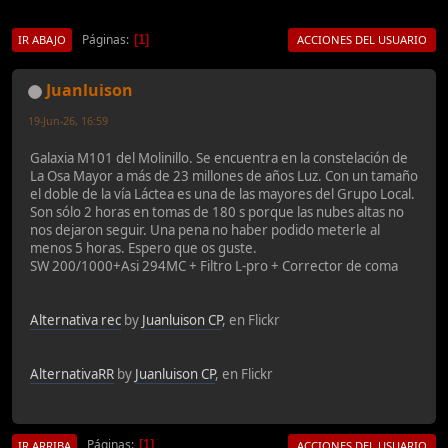
Páginas
1
IR ABAJO
ACCIONES DEL USUARIO
Juanluison
19-Jun-26, 16:59
Galaxia M101 del Molinillo. Se encuentra en la constelación de
La Osa Mayor a más de 23 millones de años Luz. Con un tamaño
el doble de la vía Láctea es una de las mayores del Grupo Local.
Son sólo 2 horas en tomas de 180 s porque las nubes altas no
nos dejaron seguir. Una pena no haber podido meterle al
menos 5 horas. Espero que os guste.
SW 200/1000+Asi 294MC + Filtro L-pro + Corrector de coma
Alternativa rec
by
Juanluison CP
, en Flickr
AlternativaRR
by
Juanluison CP
, en Flickr
Páginas
1
IR ARRIBA
ACCIONES DEL USUARIO