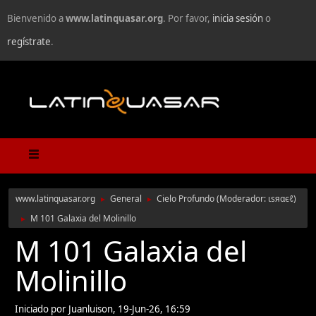
Bienvenido a
www.latinquasar.org
. Por favor,
inicia sesión
o
regístrate
.
www.latinquasar.org
General
Cielo Profundo
(Moderador:
ιѕяαєℓ
)
►
►
M 101 Galaxia del Molinillo
►
M 101 Galaxia del
Molinillo
Iniciado por Juanluison, 19-Jun-26, 16:59