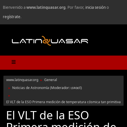
Bienvenido a
www.latinquasar.org
. Por favor,
inicia sesión
o
regístrate
.
www.latinquasar.org
General
►
Noticias de Astronomía
(Moderador:
ιѕяαєℓ
)
►
►
El VLT de la ESO Primera medición de temperatura cósmica tan primitiva
El VLT de la ESO
Primera medición de