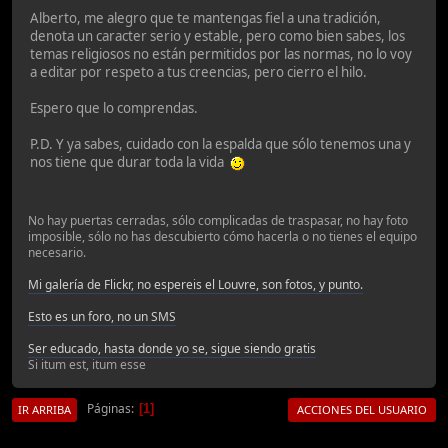
Alberto, me alegro que te mantengas fiel a una tradición,
denota un caracter serio y estable, pero como bien sabes, los
temas religiosos no están permitidos por las normas, no lo voy
a editar por respeto a tus creencias, pero cierro el hilo.
Espero que lo comprendas.
P.D. Y ya sabes, cuidado con la espalda que sólo tenemos una y
nos tiene que durar toda la vida
No hay puertas cerradas, sólo complicadas de traspasar, no hay foto
imposible, sólo no has descubierto cómo hacerla o no tienes el equipo
necesario.
Mi galería de Flickr, no espereis el Louvre, son fotos, y punto.
Esto es un foro, no un SMS
Ser educado, hasta donde yo se, sigue siendo gratis
Si itum est, itum esse
Páginas
1
IR ARRIBA
ACCIONES DEL USUARIO