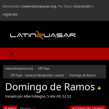
Bienvenido a
www.latinquasar.org
. Por favor,
inicia sesión
o
regístrate
.
www.latinquasar.org
Off-Topic
►
Off-Topic - General
(Moderador:
ιѕяαєℓ
)
Domingo de Ramos
►
►
Domingo de Ramos
Iniciado por AlbertoMagno, 5-Abr-09, 02:53
Páginas
1
IR ABAJO
ACCIONES DEL USUARIO