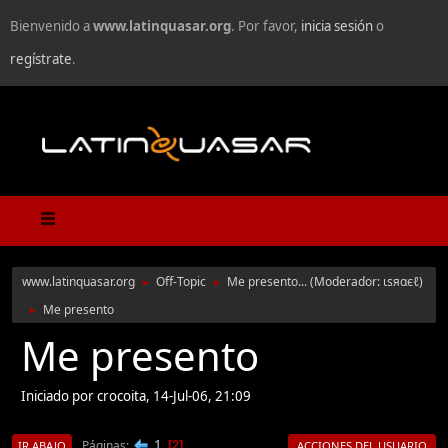
Bienvenido a
www.latinquasar.org
. Por favor,
inicia sesión
o
regístrate
.
www.latinquasar.org
Off-Topic
Me presento...
(Moderador:
ιѕяαєℓ
)
►
►
Me presento
►
Me presento
Iniciado por crocoita, 14-Jul-06, 21:09
1
Páginas
2
IR ABAJO
ACCIONES DEL USUARIO