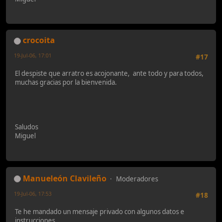
crocoita
19-Jul-06, 17:01
#17
El despiste que arratro es acojonante, ante todo y para todos,
muchas gracias por la bienvenida.
Saludos
Miguel
Manueleón Clavileño
Moderadores
19-Jul-06, 17:53
#18
Te he mandado un mensaje privado con algunos datos e
instrucciones.