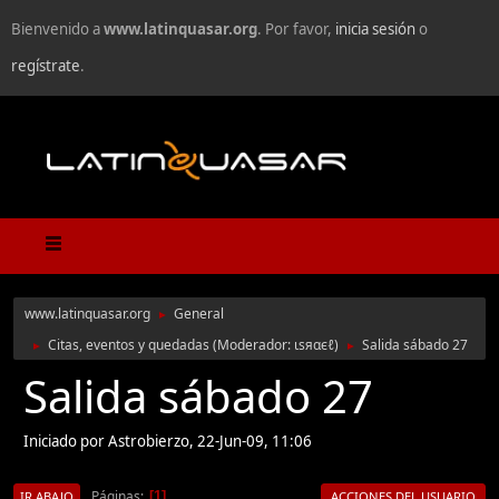
Bienvenido a
www.latinquasar.org
. Por favor,
inicia sesión
o
regístrate
.
www.latinquasar.org
General
►
Citas, eventos y quedadas
(Moderador:
ιѕяαєℓ
)
Salida sábado 27
►
►
Salida sábado 27
Iniciado por Astrobierzo, 22-Jun-09, 11:06
Páginas
1
IR ABAJO
ACCIONES DEL USUARIO