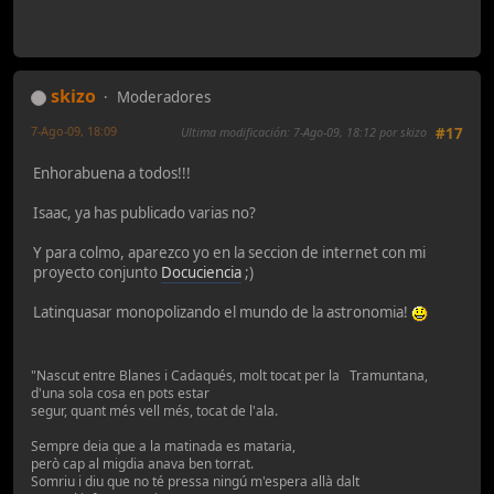
skizo
Moderadores
7-Ago-09, 18:09
Ultima modificación
: 7-Ago-09, 18:12 por skizo
#17
Enhorabuena a todos!!!
Isaac, ya has publicado varias no?
Y para colmo, aparezco yo en la seccion de internet con mi
proyecto conjunto
Docuciencia
;)
Latinquasar monopolizando el mundo de la astronomia!
"Nascut entre Blanes i Cadaqués, molt tocat per la Tramuntana,
d'una sola cosa en pots estar
segur, quant més vell més, tocat de l'ala.
Sempre deia que a la matinada es mataria,
però cap al migdia anava ben torrat.
Somriu i diu que no té pressa ningú m'espera allà dalt