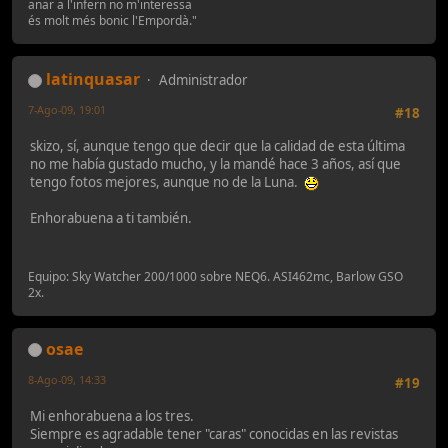
anar a l'infern no m'interessa
és molt més bonic l'Empordà."
latinquasar
Administrador
7-Ago-09, 19:01
#18
skizo, sí, aunque tengo que decir que la calidad de esta última
no me había gustado mucho, y la mandé hace 3 años, así que
tengo fotos mejores, aunque no de la Luna.
Enhorabuena a ti también.
Equipo: Sky Watcher 200/1000 sobre NEQ6. ASI462mc, Barlow GSO
2x.
osae
8-Ago-09, 14:33
#19
Mi enhorabuena a los tres.
Siempre es agradable tener "caras" conocidas en las revistas