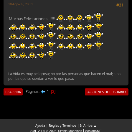
10-Ago-09, 20:31
#21
Muchas Felicitaciones .!!!!!
La Vida es muy peligrosa; no por las personas que hacen el mal; sino
por las que se sientan a ver lo que pasa.
1
Páginas
2
IR ARRIBA
ACCIONES DEL USUARIO
|
|
Ayuda
Reglas y Términos
Ir Arriba ▲
,
|
SMF 2.1.6 © 2025
Simple Machines
idesignSMF