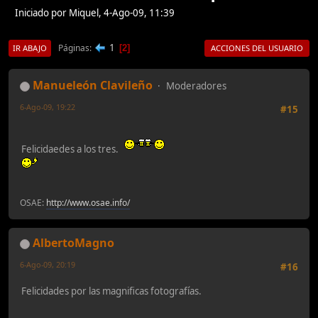
Iniciado por Miquel, 4-Ago-09, 11:39
1
Páginas
2
IR ABAJO
ACCIONES DEL USUARIO
Manueleón Clavileño
Moderadores
6-Ago-09, 19:22
#15
Felicidaedes a los tres.
OSAE:
http://www.osae.info/
AlbertoMagno
6-Ago-09, 20:19
#16
Felicidades por las magnificas fotografías.