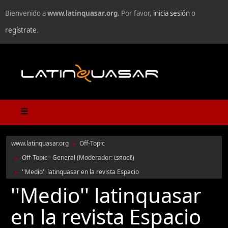
Bienvenido a
www.latinquasar.org
. Por favor,
inicia sesión
o
regístrate
.
www.latinquasar.org
Off-Topic
►
Off-Topic - General
(Moderador:
ιѕяαєℓ
)
►
''Medio'' latinquasar en la revista Espacio
►
''Medio'' latinquasar
en la revista Espacio