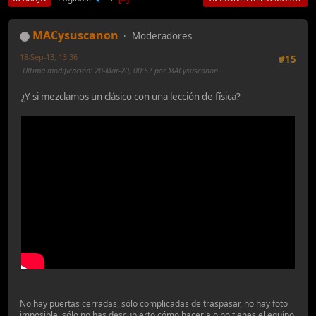
MACysuscanon
Moderadores
18-Sep-13, 13:36
#15
Ultima modificación
: 20-Mar-20, 00:57 por MACysuscanon
¿Y si mezclamos un clásico con una lección de física?
No hay puertas cerradas, sólo complicadas de traspasar, no hay foto
imposible, sólo no has descubierto cómo hacerla o no tienes el equipo