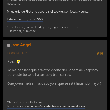
necesario.
Mi galería de Flickr, no espereis el Louvre, son fotos, y punto.
Esto es un foro, no un SMS
Ser educado, hasta donde yo se, sigue siendo gratis
Si itum est, itum esse
Jose Angel
18-Sep-13, 18:17
#16
Pues
Yo me pensaba que era otro vídeito del Bohemian Rhapsody,
pero este tio se lo ha currao y bien currao.
Que joven madre mia, o soy yo el que se está haciendo mayor?
Oh my God it´s full of stars
https://sites.google.com/site/electronicadesdecero/Home