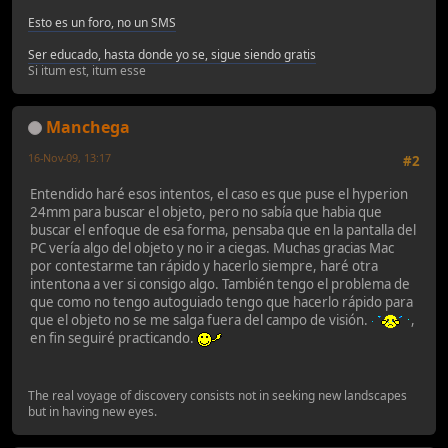
Esto es un foro, no un SMS
Ser educado, hasta donde yo se, sigue siendo gratis
Si itum est, itum esse
Manchega
16-Nov-09, 13:17
#2
Entendido haré esos intentos, el caso es que puse el hyperion
24mm para buscar el objeto, pero no sabía que habia que
buscar el enfoque de esa forma, pensaba que en la pantalla del
PC vería algo del objeto y no ir a ciegas. Muchas gracias Mac
por contestarme tan rápido y hacerlo siempre, haré otra
intentona a ver si consigo algo. También tengo el problema de
que como no tengo autoguiado tengo que hacerlo rápido para
que el objeto no se me salga fuera del campo de visión.
,
en fin seguiré practicando.
The real voyage of discovery consists not in seeking new landscapes
but in having new eyes.