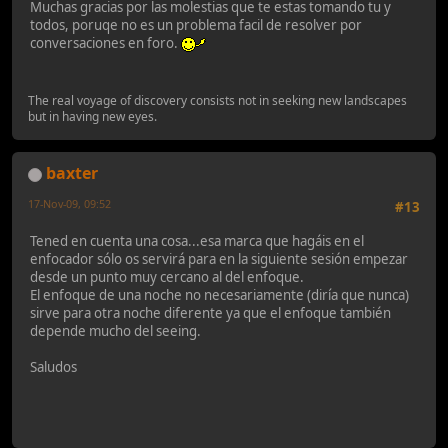
Muchas gracias por las molestias que te estas tomando tu y
todos, poruqe no es un problema facil de resolver por
conversaciones en foro.
The real voyage of discovery consists not in seeking new landscapes
but in having new eyes.
baxter
17-Nov-09, 09:52
#13
Tened en cuenta una cosa...esa marca que hagáis en el
enfocador sólo os servirá para en la siguiente sesión empezar
desde un punto muy cercano al del enfoque.
El enfoque de una noche no necesariamente (diría que nunca)
sirve para otra noche diferente ya que el enfoque también
depende mucho del seeing.
Saludos