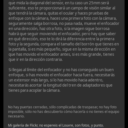
que mida la diagonal del sensor, en tu caso un 25mm será
suficiente, eso te proporcionará un campo de visión similar al
que tendrá la cámara, quitas el ocular y haces pruebas de
enfoque con la cámara, haces una primera foto con la cámara,
seguramente salga borrosa, no pasa nada, mueve el enfocador
en una dirección, haz otra foto, si la imagen sigue borrosa
habrá que seguir moviendo el enfocador, pero hay que saber
en qué dirección, eso te lo dirá la diferencia entre la primera
foto y la segunda, compara el tamaño del borrón que tienes en
la pantalla, si es más pequeño, sigue en la misma dirección en
que has movido el enfocador antes, si es más grande, tienes
que ir en la dirección contraria.
Si llegas al límite del enfocador y no has conseguido un buen
enfoque, si has movido el enfocador hacia fuera, necesitarás
un extensor más largo, si lo has movido hacia adentro,
necesitarás acortar la longitud del tren de adaptadores que
tienes para acoplar la cámara.
No hay puertas cerradas, sólo complicadas de traspasar, no hay foto
imposible, sólo no has descubierto cómo hacerla o no tienes el equipo
necesario.
Mi galería de Flickr, no espereis el Louvre, son fotos, y punto.