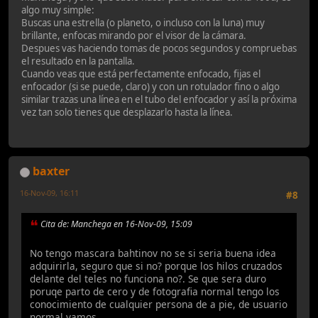
algo muy simple:
Buscas una estrella (o planeto, o incluso con la luna) muy
brillante, enfocas mirando por el visor de la cámara.
Despues vas haciendo tomas de pocos segundos y compruebas
el resultado en la pantalla.
Cuando veas que está perfectamente enfocado, fijas el
enfocador (si se puede, claro) y con un rotulador fino o algo
similar trazas una línea en el tubo del enfocador y así la próxima
vez tan solo tienes que desplazarlo hasta la línea.
baxter
16-Nov-09, 16:11
#8
Cita de: Manchega en 16-Nov-09, 15:09
No tengo mascara bahtinov no se si seria buena idea
adquirirla, seguro que si no? porque los hilos cruzados
delante del teles no funciona no?. Se que sera duro
poruqe parto de cero y de fotografia normal tengo los
conocimiento de cualquier persona de a pie, de usuario
normal vamos.