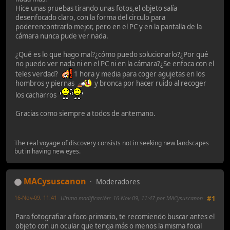
Hice unas pruebas tirando unas fotos,el objeto salía
desenfocado claro, con la forma del circulo para
poderencontrarlo mejor, pero en el PC y en la pantalla de la
cámara nunca pude ver nada.
¿Qué es lo que hago mal?¿cómo puedo solucionarlo?¿Por qué
no puedo ver nada ni en el PC ni en la cámara?¿Se enfoca con el
teles verdad?
1 hora y media para coger agujetas en los
hombros y piernas
y bronca por hacer ruido al recoger
los cacharros
Gracias como siempre a todos de antemano.
The real voyage of discovery consists not in seeking new landscapes
but in having new eyes.
MACysuscanon
Moderadores
16-Nov-09, 11:41
Ultima modificación
: 16-Nov-09, 11:47 por MACysuscanon
#1
Para fotografiar a foco primario, te recomiendo buscar antes el
objeto con un ocular que tenga más o menos la misma focal