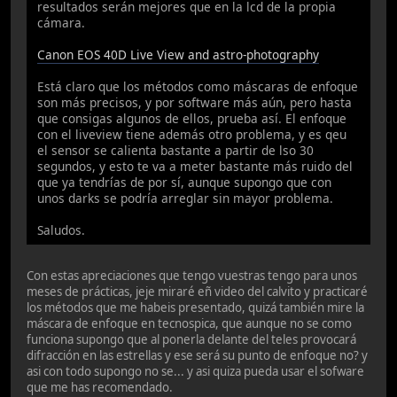
resultados serán mejores que en la lcd de la propia
cámara.
Canon EOS 40D Live View and astro-photography
Está claro que los métodos como máscaras de enfoque
son más precisos, y por software más aún, pero hasta
que consigas algunos de ellos, prueba así. El enfoque
con el liveview tiene además otro problema, y es qeu
el sensor se calienta bastante a partir de lso 30
segundos, y esto te va a meter bastante más ruido del
que ya tendrías de por sí, aunque supongo que con
unos darks se podría arreglar sin mayor problema.
Saludos.
Con estas apreciaciones que tengo vuestras tengo para unos
meses de prácticas, jeje miraré eñ video del calvito y practicaré
los métodos que me habeis presentado, quizá también mire la
máscara de enfoque en tecnospica, que aunque no se como
funciona supongo que al ponerla delante del teles provocará
difracción en las estrellas y ese será su punto de enfoque no? y
asi con todo supongo no se... y asi quiza pueda usar el sofware
que me has recomendado.