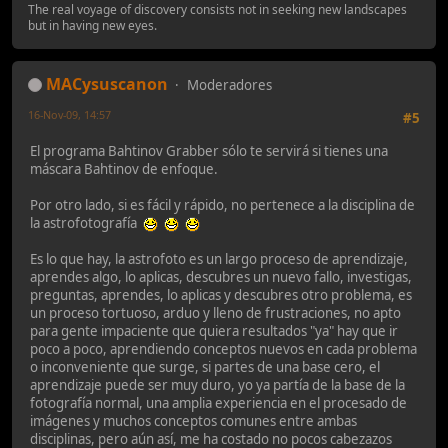
The real voyage of discovery consists not in seeking new landscapes
but in having new eyes.
MACysuscanon
Moderadores
16-Nov-09, 14:57
#5
El programa Bahtinov Grabber sólo te servirá si tienes una
máscara Bahtinov de enfoque.
Por otro lado, si es fácil y rápido, no pertenece a la disciplina de
la astrofotografía
Es lo que hay, la astrofoto es un largo proceso de aprendizaje,
aprendes algo, lo aplicas, descubres un nuevo fallo, investigas,
preguntas, aprendes, lo aplicas y descubres otro problema, es
un proceso tortuoso, arduo y lleno de frustraciones, no apto
para gente impaciente que quiera resultados "ya" hay que ir
poco a poco, aprendiendo conceptos nuevos en cada problema
o inconveniente que surge, si partes de una base cero, el
aprendizaje puede ser muy duro, yo ya partía de la base de la
fotografía normal, una amplia experiencia en el procesado de
imágenes y muchos conceptos comunes entre ambas
disciplinas, pero aún así, me ha costado no pocos cabezazos