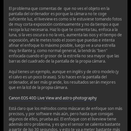
El problema que comentas de que no ves el objeto en la
pantalla del ordenador es porque la cámara no te coge
suficiente luz, el liveview es como si le estuviese tomando fotos
de muy corta exposición continuamente y no da tiempo a que
recoja la luz necesaria. Haz lo que te comenta tau, enfoca a la
luna, si la ves oscura o no la ves, aumenta las isos y el tiempo de
exposición, ahí le metes todo el zoom que puedas e intenta
afinar el enfoque lo máximo posible, luego ve a una estrella
muy brillante y, como normal general, la tendrás "bien"
enfocada cuando el grosor de la estrella no sea mayor que las
barras del cuadrado de la pantalla de la propia cámara.
Aquí tienes un ejemplo, aunque en inglés y de otro modelo (y
el calvo es un poco brasas). Si lo haces en la pantalla del
ordenador, al ser más grande, los resultados serán mejores
que en la lcd de la propia cámara.
Canon EOS 40D Live View and astro-photography
Está claro que los métodos como máscaras de enfoque son más
precisos, y por software más aún, pero hasta que consigas
algunos de ellos, prueba así. El enfoque con el liveview tiene
además otro problema, y es qeu el sensor se calienta bastante
a partir de lso 30 segundos, y esto te va a meter bastante más