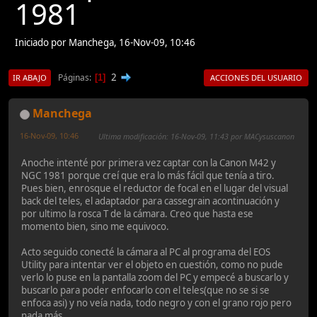
1981
Iniciado por Manchega, 16-Nov-09, 10:46
2
Páginas
1
IR ABAJO
ACCIONES DEL USUARIO
Manchega
16-Nov-09, 10:46
Ultima modificación
: 16-Nov-09, 11:43 por MACysuscanon
Anoche intenté por primera vez captar con la Canon M42 y
NGC 1981 porque creí que era lo más fácil que tenía a tiro.
Pues bien, enrosque el reductor de focal en el lugar del visual
back del teles, el adaptador para cassegrain acontinuación y
por ultimo la rosca T de la cámara. Creo que hasta ese
momento bien, sino me equivoco.
Acto seguido conecté la cámara al PC al programa del EOS
Utility para intentar ver el objeto en cuestión, como no pude
verlo lo puse en la pantalla zoom del PC y empecé a buscarlo y
buscarlo para poder enfocarlo con el teles(que no se si se
enfoca asi) y no veía nada, todo negro y con el grano rojo pero
nada más.