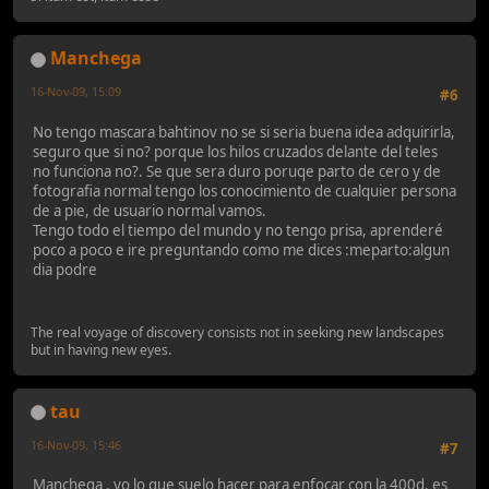
Manchega
16-Nov-09, 15:09
#6
No tengo mascara bahtinov no se si seria buena idea adquirirla,
seguro que si no? porque los hilos cruzados delante del teles
no funciona no?. Se que sera duro poruqe parto de cero y de
fotografia normal tengo los conocimiento de cualquier persona
de a pie, de usuario normal vamos.
Tengo todo el tiempo del mundo y no tengo prisa, aprenderé
poco a poco e ire preguntando como me dices :meparto:algun
dia podre
The real voyage of discovery consists not in seeking new landscapes
but in having new eyes.
tau
16-Nov-09, 15:46
#7
Manchega , yo lo que suelo hacer para enfocar con la 400d, es