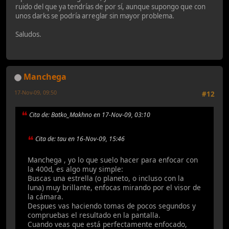
ruido del que ya tendrías de por sí, aunque supongo que con
unos darks se podría arreglar sin mayor problema.
Saludos.
Manchega
17-Nov-09, 09:50
#12
Cita de: Batko_Makhno en 17-Nov-09, 03:10
Cita de: tau en 16-Nov-09, 15:46
Manchega , yo lo que suelo hacer para enfocar con
la 400d, es algo muy simple:
Buscas una estrella (o planeto, o incluso con la
luna) muy brillante, enfocas mirando por el visor de
la cámara.
Despues vas haciendo tomas de pocos segundos y
compruebas el resultado en la pantalla.
Cuando veas que está perfectamente enfocado,