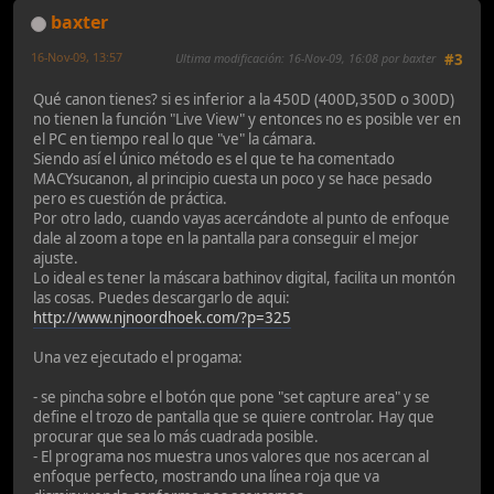
baxter
16-Nov-09, 13:57
Ultima modificación
: 16-Nov-09, 16:08 por baxter
#3
Qué canon tienes? si es inferior a la 450D (400D,350D o 300D)
no tienen la función "Live View" y entonces no es posible ver en
el PC en tiempo real lo que "ve" la cámara.
Siendo así el único método es el que te ha comentado
MACYsucanon, al principio cuesta un poco y se hace pesado
pero es cuestión de práctica.
Por otro lado, cuando vayas acercándote al punto de enfoque
dale al zoom a tope en la pantalla para conseguir el mejor
ajuste.
Lo ideal es tener la máscara bathinov digital, facilita un montón
las cosas. Puedes descargarlo de aqui:
http://www.njnoordhoek.com/?p=325
Una vez ejecutado el progama:
- se pincha sobre el botón que pone "set capture area" y se
define el trozo de pantalla que se quiere controlar. Hay que
procurar que sea lo más cuadrada posible.
- El programa nos muestra unos valores que nos acercan al
enfoque perfecto, mostrando una línea roja que va