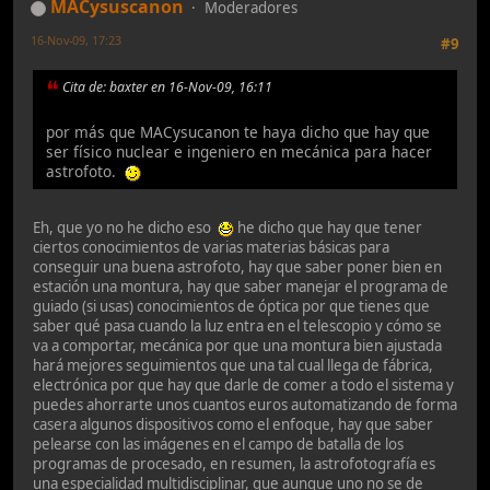
MACysuscanon
Moderadores
16-Nov-09, 17:23
#9
Cita de: baxter en 16-Nov-09, 16:11
por más que MACysucanon te haya dicho que hay que
ser físico nuclear e ingeniero en mecánica para hacer
astrofoto.
Eh, que yo no he dicho eso
he dicho que hay que tener
ciertos conocimientos de varias materias básicas para
conseguir una buena astrofoto, hay que saber poner bien en
estación una montura, hay que saber manejar el programa de
guiado (si usas) conocimientos de óptica por que tienes que
saber qué pasa cuando la luz entra en el telescopio y cómo se
va a comportar, mecánica por que una montura bien ajustada
hará mejores seguimientos que una tal cual llega de fábrica,
electrónica por que hay que darle de comer a todo el sistema y
puedes ahorrarte unos cuantos euros automatizando de forma
casera algunos dispositivos como el enfoque, hay que saber
pelearse con las imágenes en el campo de batalla de los
programas de procesado, en resumen, la astrofotografía es
una especialidad multidisciplinar, que aunque uno no se de