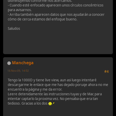
disminuyendo conforme nos acercamos.
- Cuando esté enfocado aparecen unos círculos concéntricos
para avisarnos.
- Arriba también aparecen datos que nos ayudarán a conocer
cómo de cerca estamos del enfoque bueno.
Saludos
Manchega
16-Nov-09, 14:02
#4
Tengo la 1000D y tiene live view, aun asi luego intentaré
descargarme le enlace que me has dejado poruqe ahora no me
encuentra la página y me da error.
Leere detenidamente las instrucciones tuyas y de Mac para
intentar captarlo la proxima vez. No pensaba que era tan
tedioso. Gracias a los dos