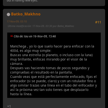
but in having new eyes.
Batko_Makhno
17-Nov-09, 03:10
#11
Ultima modificación
: 17-Nov-09, 03:30 por Batko_Makhno
Cita de: tau en 16-Nov-09, 15:46
Manchega , yo lo que suelo hacer para enfocar con la
400d, es algo muy simple:
Buscas una estrella (o planeto, o incluso con la luna)
muy brillante, enfocas mirando por el visor de la
cámara.
Despues vas haciendo tomas de pocos segundos y
compruebas el resultado en la pantalla.
Cuando veas que está perfectamente enfocado, fijas el
enfocador (si se puede, claro) y con un rotulador fino o
algo similar trazas una línea en el tubo del enfocador y
así la próxima vez tan solo tienes que desplazarlo
hasta la línea.
+1