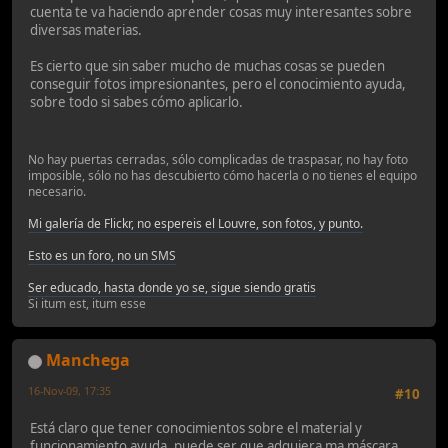
cuenta te va haciendo aprender cosas muy interesantes sobre
diversas materias.
Es cierto que sin saber mucho de muchas cosas se pueden
conseguir fotos impresionantes, pero el conocimiento ayuda,
sobre todo si sabes cómo aplicarlo.
No hay puertas cerradas, sólo complicadas de traspasar, no hay foto
imposible, sólo no has descubierto cómo hacerla o no tienes el equipo
necesario.
Mi galería de Flickr, no espereis el Louvre, son fotos, y punto.
Esto es un foro, no un SMS
Ser educado, hasta donde yo se, sigue siendo gratis
Si itum est, itum esse
Manchega
16-Nov-09, 17:35
#10
Está claro que tener conocimientos sobre el material y
funcionamiento ayuda, puede ser que adquiera ma máscara,