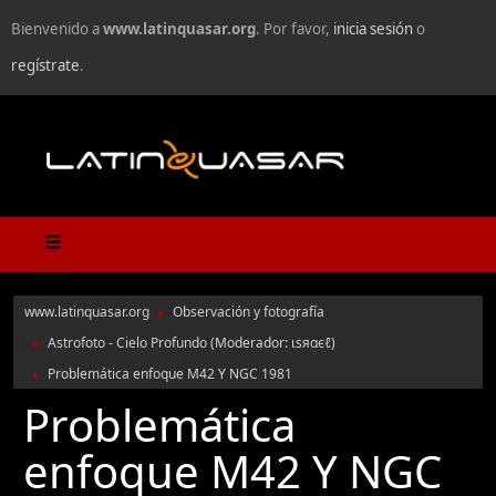
Bienvenido a
www.latinquasar.org
. Por favor,
inicia sesión
o
regístrate
.
www.latinquasar.org
Observación y fotografía
►
Astrofoto - Cielo Profundo
(Moderador:
ιѕяαєℓ
)
►
Problemática enfoque M42 Y NGC 1981
►
Problemática
enfoque M42 Y NGC