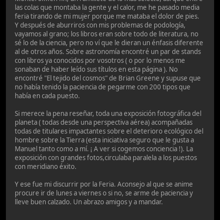
las colas que montaba la gente y el calor, me he pasado media
feria tirando de mi mujer porque me mataba el dolor de pies.
Y después de aburriros con mis problemas de podología,
vayamos al grano; los libros eran sobre todo de literatura, no
sé lo de la ciencia, pero no ví que le dieran un énfasis diferente
al de otros años. Sobre astronomía encontré un par de stands
con libros ya conocidos por vosotros ( o por lo menos me
sonaban de haber leído sus títulos en esta página ). No
encontré "El tejido del cosmos" de Brian Greene y supuse que
no había tenido la paciencia de pegarme con 200 tipos que
había en cada puesto.
Si merece la pena reseñar, toda una exposición fotográfica del
planeta ( todas desde una perspectiva aérea) acompañadas
todas de titulares impactantes sobre el deterioro ecológico del
hombre sobre la Tierra (esta iniciativa seguro que le gusta a
Manuel tanto como a mí. ¡ A ver si cogemos conciencia !). La
exposición con grandes fotos,circulaba paralela a los puestos
con meridiano éxito.
Y ese fue mi discurrir por la Feria. Aconsejo al que se anime
procure ir de lunes a viernes o si no, se arme de paciencia y
lleve buen calzado. Un abrazo amigos y a mandar.