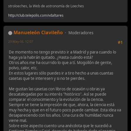
stroloeches, la Web de astronomía de Loeches
http://club.telepolis.com/vdaltares
Manueleón Clavileño
Moderadores
29-May-06, 12:07
#1
De momento no tengo previsto ir a Madrid y para cuando lo
haga ya la habrán quitado. ¿Hasta cuándo está?
Otros años me ha ocurrido lo que a tí. Mogollón de gente,
polvo, calor, etc.
En estos lugares sólo puedes ir a tiro hecho a unas cuantas
casetas que te interesen y si no te pierdes.
Me gustan las casetas con libros de ocasión u obras ya
descatalogadas por su interés "histórico". Así se puede
comparar el conocimiento y la evolución de la ciencia.
Siempre se tiene la impresión de que, ahora, la ciencia está
muy hecha y que en el futuro poco puede cambiar. Esta idea va
desapareciendo con los años. Una cura de humildad nunca
viene mal.
Sobre este aspecto cuento una anécdota que le sucedió a