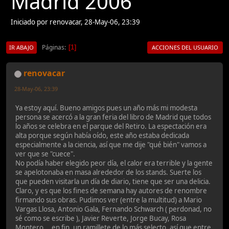
Madrid 2006
Iniciado por renovacar, 28-May-06, 23:39
Páginas
1
IR ABAJO
ACCIONES DEL USUARIO
renovacar
28-May-06, 23:39
Ya estoy aquí. Bueno amigos pues un año más mi modesta
persona se acercó a la gran feria del libro de Madrid que todos
lo años se celebra en el parque del Retiro. La espectación era
alta porque según había oído, este año estaba dedicada
especialmente a la ciencia, así que me dije "qué bién" vamos a
ver que se "cuece".
No podía haber elegido peor día, el calor era terrible y la gente
se apelotonaba en masa alrededor de los stands. Suerte los
que pueden visitarla un día de diario, tiene que ser una delicia.
Claro, y es que los fines de semana hay autores de renombre
firmando sus obras. Pudimos ver (entre la multitud) a Mario
Vargas Llosa, Antonio Gala, Fernando Schwarch ( perdonad, no
sé como se escribe ), Javier Reverte, Jorge Bucay, Rosa
Montero....en fin, un ramillete de lo más selecto, así que entre