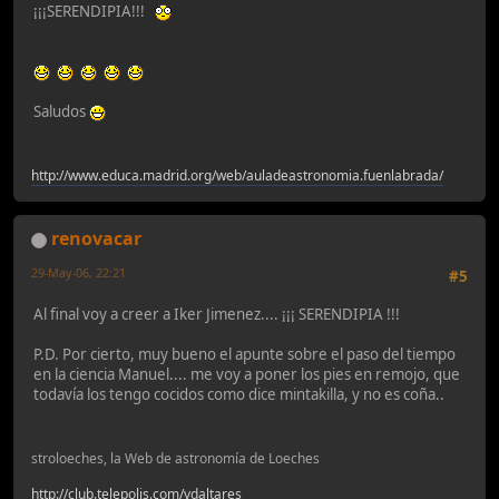
¡¡¡SERENDIPIA!!!
Saludos
http://www.educa.madrid.org/web/auladeastronomia.fuenlabrada/
renovacar
29-May-06, 22:21
#5
Al final voy a creer a Iker Jimenez.... ¡¡¡ SERENDIPIA !!!
P.D. Por cierto, muy bueno el apunte sobre el paso del tiempo
en la ciencia Manuel.... me voy a poner los pies en remojo, que
todavía los tengo cocidos como dice mintakilla, y no es coña..
stroloeches, la Web de astronomía de Loeches
http://club.telepolis.com/vdaltares