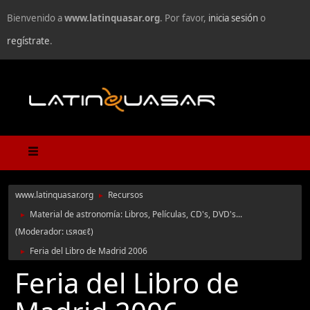
Bienvenido a
www.latinquasar.org
. Por favor,
inicia sesión
o
regístrate
.
www.latinquasar.org
Recursos
►
Material de astronomía: Libros, Películas, CD's, DVD's...
►
(Moderador:
ιѕяαєℓ
)
Feria del Libro de Madrid 2006
►
Feria del Libro de