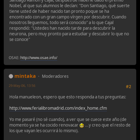
Santiago Ramón y Cajal, después de haberle dado el premio
Nobel, al que sus alumnos le decían: "Don Santiago, qué suerte
tiene usted de haber nacido tan pronto poque se ha
encontrado con un gran campo vírgen por descubrir. Cuando
nosotros lleguemos, todo será conocido" a lo que Cajal
respondió: "Ustedes han nacido tarde para descubrir la
neurona, pero muy pronto para estudiar y descubrir lo que no
se conoce"
OSAE:
http://www.osae.info/
mintaka
Moderadores
29-May-06, 13:56
#2
Hola manueleon, espero que esto responda a tus preguntas:
http://www.ferialibromadrid.com/index_home.cfm
Yo me pasaré (no sé cuando), a ver que se cuece este año (de
momento ya se ha cocido renovacar
...y creo que el resto de
los que vayan les ocurrirá lo mismo).