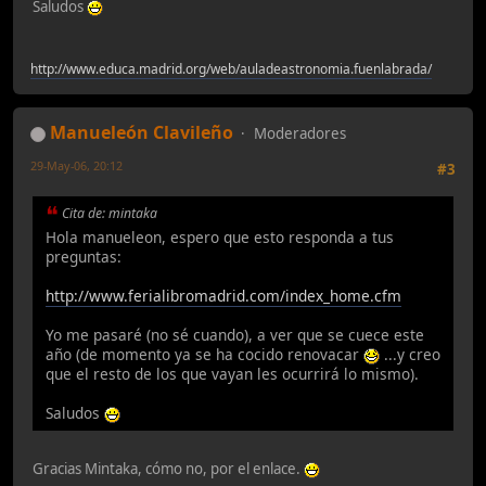
Saludos
http://www.educa.madrid.org/web/auladeastronomia.fuenlabrada/
Manueleón Clavileño
Moderadores
29-May-06, 20:12
#3
Cita de: mintaka
Hola manueleon, espero que esto responda a tus
preguntas:
http://www.ferialibromadrid.com/index_home.cfm
Yo me pasaré (no sé cuando), a ver que se cuece este
año (de momento ya se ha cocido renovacar
...y creo
que el resto de los que vayan les ocurrirá lo mismo).
Saludos
Gracias Mintaka, cómo no, por el enlace.