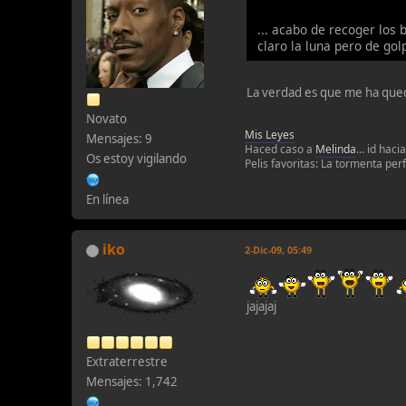
... acabo de recoger los 
claro la luna pero de gol
La verdad es que me ha qued
Novato
Mis Leyes
Mensajes: 9
Haced caso a
Melinda
... id haci
Os estoy vigilando
Pelis favoritas: La tormenta per
En línea
iko
2-Dic-09, 05:49
jajajaj
Extraterrestre
Mensajes: 1,742