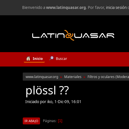
Bienvenido a
www.latinquasar.org
. Por favor,
inicia sesión
Inicio
Buscar
www.latinquasar.org
Materiales
Filtros y oculares
(Modera
►
►
plössl ??
Iniciado por iko, 1-Dic-09, 16:01
Páginas
1
IR ABAJO