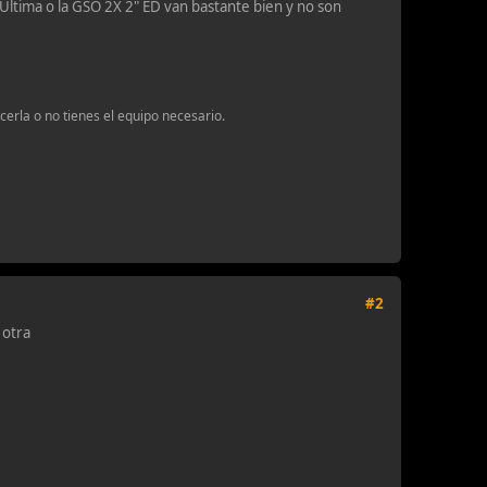
Ultima o la GSO 2X 2" ED van bastante bien y no son
erla o no tienes el equipo necesario.
#2
 otra