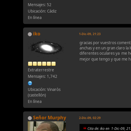
Mensajes: 52
Ubicación: Cádiz
En línea
iko
1-Dic-09, 21:23
gracias por vuestros comenta
anchas y en un gran claro la 
diferentes oculares ya me he
mejor que tengo y que me 
Extraterrestre
Mensajes: 1,742
Ubicación: Vinaròs
(castellón)
En línea
Señor Murphy
2-Dic-09, 02:29
Cita de: iko en 1-Dic-09, 21