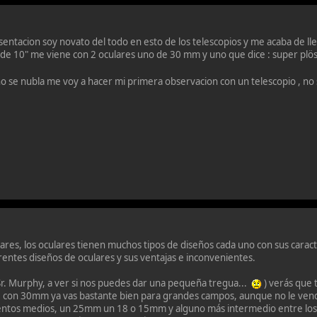
esentacion soy novato del todo en esto de los telescopios y me acaba de l
 de 10" me viene con 2 oculares uno de 30 mm y uno que dice : super plös
o se nubla me voy a hacer mi primera observacion con un telescopio , no 
lares, los oculares tienen muchos tipos de diseños cada uno con sus caract
entes diseños de oculares y sus ventajas e inconvenientes.
r. Murphy, a ver si nos puedes dar una pequeña tregua...
) verás que 
, con 30mm ya vas bastante bien para grandes campos, aunque no le vend
uentos medios, un 25mm un 18 o 15mm y alguno más intermedio entre los 