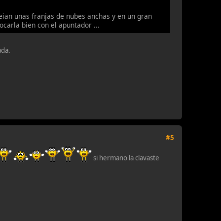
ian unas franjas de nubes anchas y en un gran
ocarla bien con el apuntador ...
ada.
#5
si hermano la clavaste