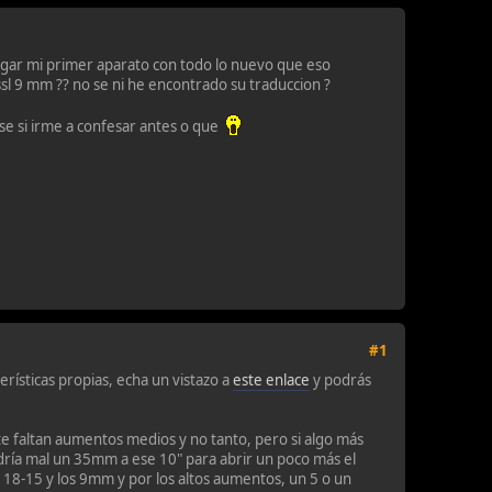
legar mi primer aparato con todo lo nuevo que eso
sl 9 mm ?? no se ni he encontrado su traduccion ?
se si irme a confesar antes o que
#1
erísticas propias, echa un vistazo a
este enlace
y podrás
te faltan aumentos medios y no tanto, pero si algo más
ría mal un 35mm a ese 10" para abrir un poco más el
18-15 y los 9mm y por los altos aumentos, un 5 o un