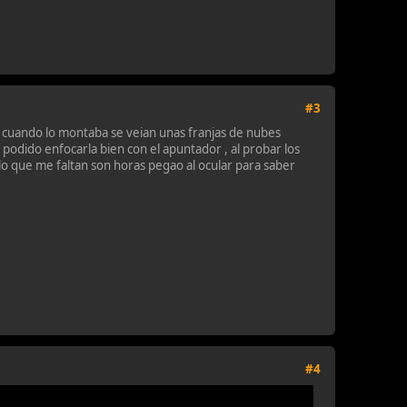
#3
cuando lo montaba se veian unas franjas de nubes
 podido enfocarla bien con el apuntador , al probar los
lo que me faltan son horas pegao al ocular para saber
#4