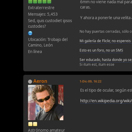
6mm no viene nada mal para p
caras.
Extraterrestre
Mensajes: 5,453
Y ahora a ponerle una velita 
Sed, quis custodiet ipsos
custodes?
No hay puertas cerradas, sólo c
Ubicación: Trobajo del
Mi galería de Flickr, no espereis
Camino, León
Esto es un foro, no un SMS
En línea
Ser educado, hasta donde yo se,
Si itum est, itum esse
Aeron
1-Dic-09, 16:22
Es el tipo de ocular, según e
http://en.wikipedia.org/wi
Astrónomo amateur