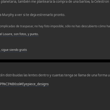
lanetaria, también me plantearía la compra de una barlow, la Celestron 
a Murphy a ver si te deja estrenarlo pronto.
omplicadas de traspasar, no hay foto imposible, sólo no has descubierto cómo hac
 el Louvre, son fotos, y punto.
 sigue siendo gratis
stén distribuidas las lentes dentro y cuantas tenga se llama de una forma u
ki/Pl%C3%B6ssl#Eyepiece_designs