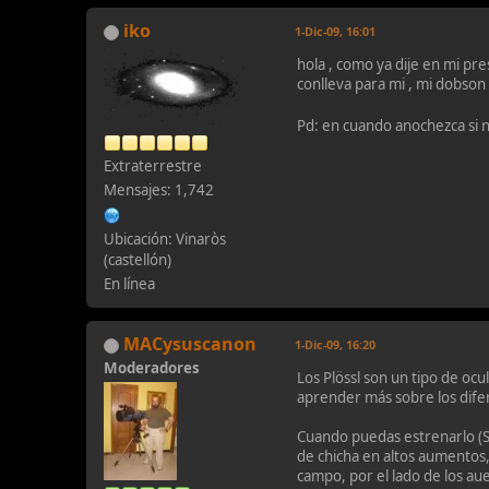
iko
1-Dic-09, 16:01
hola , como ya dije en mi pr
conlleva para mi , mi dobson
Pd: en cuando anochezca si n
Extraterrestre
Mensajes: 1,742
Ubicación: Vinaròs
(castellón)
En línea
MACysuscanon
1-Dic-09, 16:20
Moderadores
Los Plössl son un tipo de ocu
aprender más sobre los difer
Cuando puedas estrenarlo (S
de chicha en altos aumentos
campo, por el lado de los a